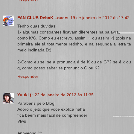
FAN CLUB DebaK Lovers
19 de janeiro de 2012 às 17:42
Tenho duas duvidas:
1- algumas consoantes ficavam diferentes na palavra,
como K/G. Como eu escrevo, assim ㄱ ou assim 가 (pois na
primeira ele tá totalmente retinho, e na segunda a letra ta
meio inclinada D:)
2-Como eu sei se a pronuncia é de K ou de G?? se é k ou
g, como posso saber se pronuncio G ou K?
Responder
Yuuki (:
22 de janeiro de 2012 às 11:35
Parabéns pelo Blog!
Adoro o jeito que você explica haha
fica beem mais fácil de compreender
Vlws
Annyeong ^^