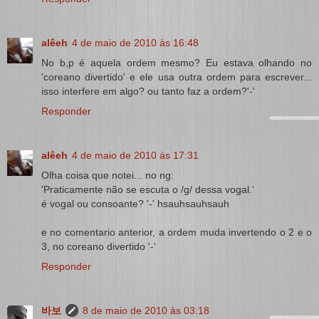
alêeh
4 de maio de 2010 às 16:48
No b,p é aquela ordem mesmo? Eu estava olhando no
'coreano divertido' e ele usa outra ordem para escrever...
isso interfere em algo? ou tanto faz a ordem?'-'
Responder
alêeh
4 de maio de 2010 às 17:31
Olha coisa que notei... no ng:
'Praticamente não se escuta o /g/ dessa vogal.'
é vogal ou consoante? '-' hsauhsauhsauh
e no comentario anterior, a ordem muda invertendo o 2 e o
3, no coreano divertido '-'
Responder
바보
8 de maio de 2010 às 03:18