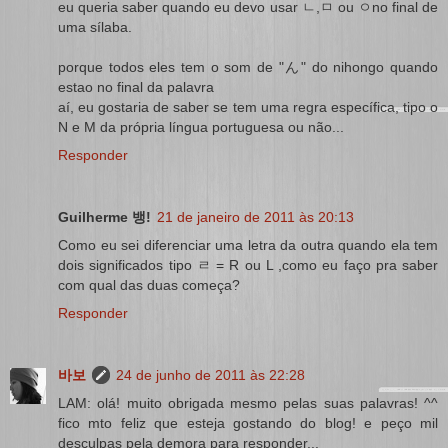
eu queria saber quando eu devo usar ㄴ,ㅁ ou ㅇno final de
uma sílaba.
porque todos eles tem o som de "ん" do nihongo quando
estao no final da palavra
aí, eu gostaria de saber se tem uma regra específica, tipo o
N e M da própria língua portuguesa ou não...
Responder
Guilherme 뱅!
21 de janeiro de 2011 às 20:13
Como eu sei diferenciar uma letra da outra quando ela tem
dois significados tipo ㄹ = R ou L ,como eu faço pra saber
com qual das duas começa?
Responder
바보
24 de junho de 2011 às 22:28
LAM: olá! muito obrigada mesmo pelas suas palavras! ^^
fico mto feliz que esteja gostando do blog! e peço mil
desculpas pela demora para responder...