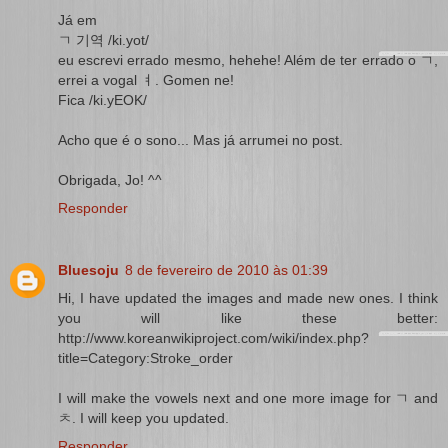
Já em
ㄱ 기역 /ki.yot/
eu escrevi errado mesmo, hehehe! Além de ter errado o ㄱ,
errei a vogal ㅕ. Gomen ne!
Fica /ki.yEOK/
Acho que é o sono... Mas já arrumei no post.
Obrigada, Jo! ^^
Responder
Bluesoju
8 de fevereiro de 2010 às 01:39
Hi, I have updated the images and made new ones. I think
you will like these better:
http://www.koreanwikiproject.com/wiki/index.php?
title=Category:Stroke_order
I will make the vowels next and one more image for ㄱ and
ㅊ. I will keep you updated.
Responder