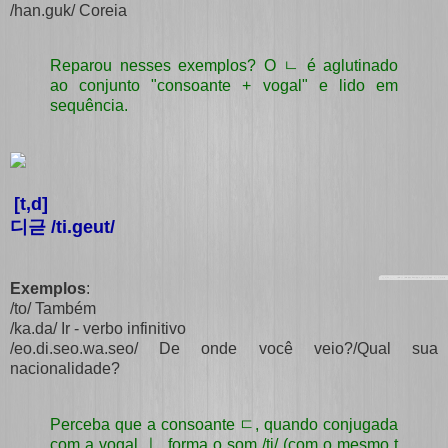
/han.guk/ Coreia
Reparou nesses exemplos? O ㄴ é aglutinado
ao conjunto "consoante + vogal" e lido em
sequência.
[t,d]
디귿 /ti.geut/
Exemplos
:
/to/ Também
/ka.da/ Ir - verbo infinitivo
/eo.di.seo.wa.seo/ De onde você veio?/Qual sua
nacionalidade?
Perceba que a consoante ㄷ, quando conjugada
com a vogal ㅣ, forma o som /ti/ (com o mesmo t