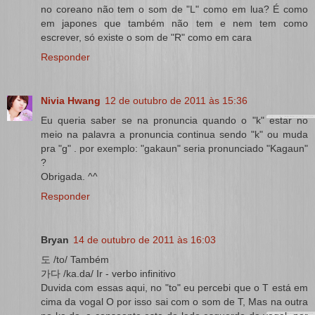
no coreano não tem o som de "L" como em lua? É como
em japones que também não tem e nem tem como
escrever, só existe o som de "R" como em cara
Responder
Nivia Hwang
12 de outubro de 2011 às 15:36
Eu queria saber se na pronuncia quando o "k" estar no
meio na palavra a pronuncia continua sendo "k" ou muda
pra "g" . por exemplo: "gakaun" seria pronunciado "Kagaun"
?
Obrigada. ^^
Responder
Bryan
14 de outubro de 2011 às 16:03
도 /to/ Também
가다 /ka.da/ Ir - verbo infinitivo
Duvida com essas aqui, no "to" eu percebi que o T está em
cima da vogal O por isso sai com o som de T, Mas na outra