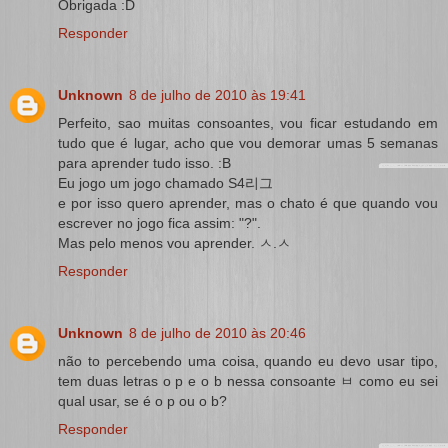
Obrigada :D
Responder
Unknown
8 de julho de 2010 às 19:41
Perfeito, sao muitas consoantes, vou ficar estudando em
tudo que é lugar, acho que vou demorar umas 5 semanas
para aprender tudo isso. :B
Eu jogo um jogo chamado S4리그
e por isso quero aprender, mas o chato é que quando vou
escrever no jogo fica assim: "?".
Mas pelo menos vou aprender. ㅅ.ㅅ
Responder
Unknown
8 de julho de 2010 às 20:46
não to percebendo uma coisa, quando eu devo usar tipo,
tem duas letras o p e o b nessa consoante ㅂ como eu sei
qual usar, se é o p ou o b?
Responder