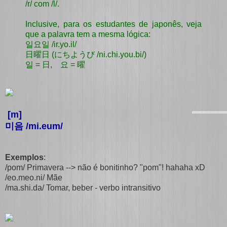
/r/ com /l/.
Inclusive, para os estudantes de japonês, veja
que a palavra tem a mesma lógica:
일요일 /ir.yo.il/
日曜日 (にちようび /ni.chi.you.bi/)
일 = 日, 요 = 曜
[m]
미음 /mi.eum/
Exemplos
:
/pom/ Primavera --> não é bonitinho? "pom"! hahaha xD
/eo.meo.ni/ Mãe
/ma.shi.da/ Tomar, beber - verbo intransitivo