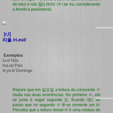
de tatu) e não
[ʈ͡ʂi] (/tchi/ /チ/ de tia, considerando
a fonética paulistana).
[r,l]
리을 /ri.eul/
Exemplos
:
/u.ri/ Nós
/na.ra/ País
/ir.yo.il/ Domingo
Repare que em 일요일 a leitura da consoante ㄹ
muda nas duas ocorrências. No primeiro ㄹ, ele
se junta à vogal seguinte 요, ficando /료/, ao
passo que no segundo ㄹ lê-se somente um /r/.
Perceba que a leitura desse /r/ é uma mistura de