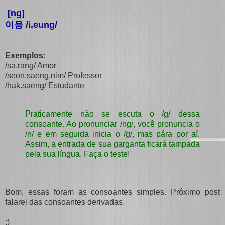
[ng]
이응 /i.eung/
Exemplos
:
/sa.rang/ Amor
/seon.saeng.nim/ Professor
/hak.saeng/ Estudante
Praticamente não se escuta o /g/ dessa
consoante. Ao pronunciar /ng/, você pronuncia o
/n/ e em seguida inicia o /g/, mas pára por aí.
Assim, a entrada de sua garganta ficará tampada
pela sua língua. Faça o teste!
Bom, essas foram as consoantes simples. Próximo post
falarei das consoantes derivadas.
:)