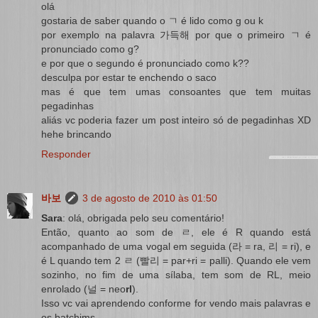
olá
gostaria de saber quando o ㄱ é lido como g ou k
por exemplo na palavra 가득해 por que o primeiro ㄱ é
pronunciado como g?
e por que o segundo é pronunciado como k??
desculpa por estar te enchendo o saco
mas é que tem umas consoantes que tem muitas
pegadinhas
aliás vc poderia fazer um post inteiro só de pegadinhas XD
hehe brincando
Responder
바보
3 de agosto de 2010 às 01:50
Sara
: olá, obrigada pelo seu comentário!
Então, quanto ao som de ㄹ, ele é R quando está
acompanhado de uma vogal em seguida (라 = ra, 리 = ri), e
é L quando tem 2 ㄹ (빨리 = par+ri = palli). Quando ele vem
sozinho, no fim de uma sílaba, tem som de RL, meio
enrolado (널 = neo
rl
).
Isso vc vai aprendendo conforme for vendo mais palavras e
os batchims.