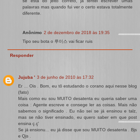
se está do jeito correto, já tentei escrever umas
palavras mas quando fui ver o certo estava totalmente
diferente.
Anônimo
2 de dezembro de 2018 às 19:35
Tipo seu bota o 루이스 vai ficar ruis
Responder
Jujuba '
3 de junho de 2010 às 17:32
Er ... Ois . Bom, eu tô estudando o corano aqui nesse blog
(fato)
Mais como eu sou MUITO desatenta eu queria saber uma
coisa : Agente escreve e consege ler as coisas. Mais não
sabemos o significado . Eu não sei se já ensinou e talz,
mas se não tiver ensinado, eu quero saber em que post
ensina ç.ç'
Se já ensionu... eu já disse que sou MUITO desatenta . Bjs
e Qjs .