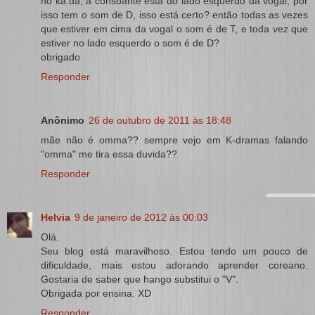
no ka.da, a consoante esta do lado esquerdo da vogal, por
isso tem o som de D, isso está certo? então todas as vezes
que estiver em cima da vogal o som é de T, e toda vez que
estiver no lado esquerdo o som é de D?
obrigado
Responder
Anônimo
26 de outubro de 2011 às 18:48
mãe não é omma?? sempre vejo em K-dramas falando
"omma" me tira essa duvida??
Responder
Helvia
9 de janeiro de 2012 às 00:03
Olá.
Seu blog está maravilhoso. Estou tendo um pouco de
dificuldade, mais estou adorando aprender coreano.
Gostaria de saber que hango substitui o "V".
Obrigada por ensina. XD
Responder