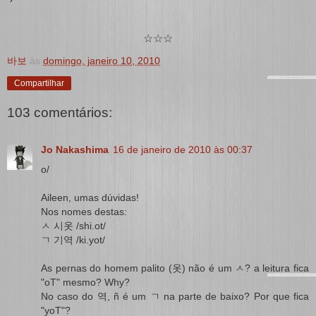
☆☆☆
바보
às
domingo, janeiro 10, 2010
Compartilhar
103 comentários:
Jo Nakashima
16 de janeiro de 2010 às 00:37
o/
Aileen, umas dúvidas!
Nos nomes destas:
ㅅ 시옷 /shi.ot/
ㄱ 기역 /ki.yot/
As pernas do homem palito (옷) não é um ㅅ? a leitura fica
"oT" mesmo? Why?
No caso do 역, ñ é um ㄱ na parte de baixo? Por que fica
"yoT"?