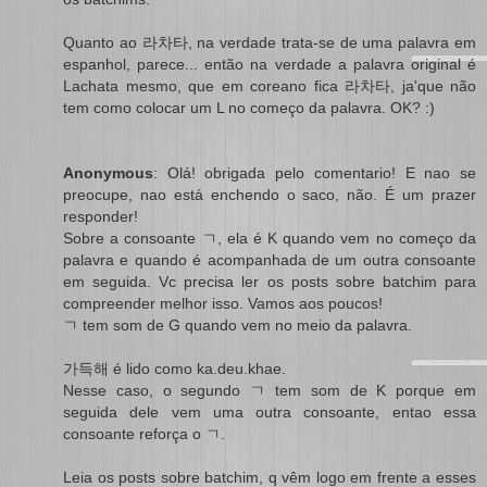
Quanto ao 라차타, na verdade trata-se de uma palavra em
espanhol, parece... então na verdade a palavra original é
Lachata mesmo, que em coreano fica 라차타, ja'que não
tem como colocar um L no começo da palavra. OK? :)
Anonymous
: Olá! obrigada pelo comentario! E nao se
preocupe, nao está enchendo o saco, não. É um prazer
responder!
Sobre a consoante ㄱ, ela é K quando vem no começo da
palavra e quando é acompanhada de um outra consoante
em seguida. Vc precisa ler os posts sobre batchim para
compreender melhor isso. Vamos aos poucos!
ㄱ tem som de G quando vem no meio da palavra.
가득해 é lido como ka.deu.khae.
Nesse caso, o segundo ㄱ tem som de K porque em
seguida dele vem uma outra consoante, entao essa
consoante reforça o ㄱ.
Leia os posts sobre batchim, q vêm logo em frente a esses