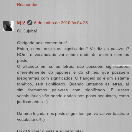
Responder
바보
6 de junho de 2010 às 04:23
Oi, Jujuba!
Obrigada pelo comentário!
Entao, como assim os significados? Vc diz as palavras?
BOm, o vocabulario vai sendo dado de acordo com os
posts.
O alfabeto em si, as letras, não possuem significados,
diferentemente do japones e do chinês, que possuem
ideogramas com significados. O hangeul só é um sistema
fonético, sem significado. Quando juntamos as letras, aí
sim formamos palavras com significado. E esses
vocabulários vão sendo dados nos posts seguintes, como
ja disse antes. :)
Da uma fuçada nos posts seguintes que vc vai ver bastnate
vocabulario!! :)
Ok? Qulquer duvida é só perguntar.