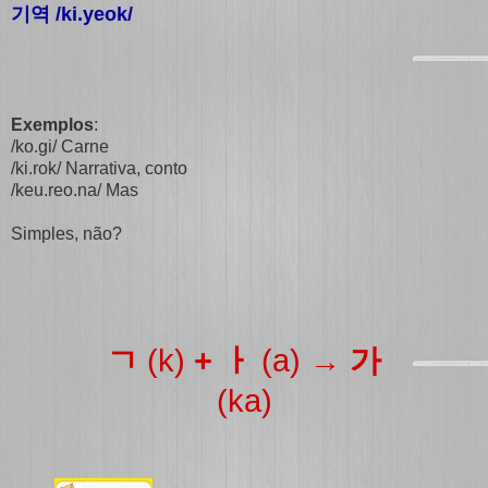
기역 /ki.yeok/
Exemplos
:
/ko.gi/ Carne
/ki.rok/ Narrativa, conto
/keu.reo.na/ Mas
Simples, não?
ㄱ
(k)
+ ㅏ
(a)
→ 가
(ka)