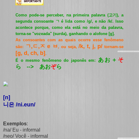
Como pode-se perceber, na primeira palavra (
고기
), a
segunda consoante ㄱ é lida como /g/, e não /k/. Isso
acontece porque, como ela está no meio da palavra,
torna-se "vozeada" (surda), ganhando o alofone [g].
As consoantes com as quais ocorre esse fenômeno
ㄱ,ㄷ,ㅈ e ㅂ
/k, t, j, p/
são:
, ou seja,
tornam-se
[g, d, ch, b]
.
あお＋
そ
É o mesmo fenômeno do japonês em:
ら --> あお
ぞ
ら
[n]
니은 /ni.eun/
Exemplos
:
/na/ Eu - informal
/neo/ Você - informal