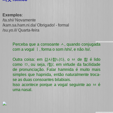
Exemplos
:
/ta.shi/ Novamente
/kam.sa.ham.ni.da/ Obrigado! - formal
/su.yo.il/ Quarta-feira
Perceba que a consoante ㅅ, quando conjugada
com a vogal ㅣ, forma o som /shi/, e não /si/.
Outra coisa: em 감사합니다, o ㅂ de 합 é lido
como ㅁ, ou seja, /힘/, em virtude da facilidade
de pronunciação. Falar hamnida é muito mais
simples que hapnida, então naturalmente troca-
se as duas consoantes bilabiais.
Isso acontece porque a vogal seguinte ao ㅂ é
uma nasal.