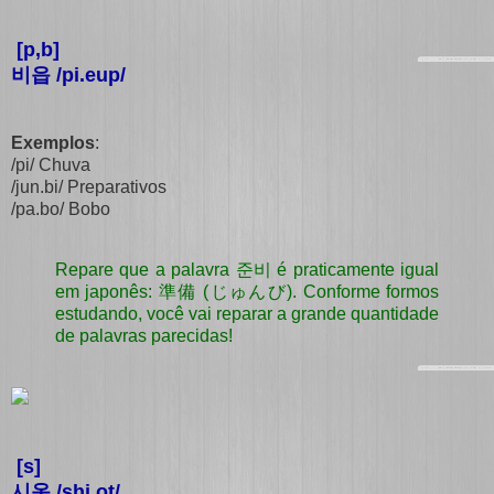
[p,b]
비읍 /pi.eup/
Exemplos
:
/pi/ Chuva
/jun.bi/ Preparativos
/pa.bo/ Bobo
Repare que a palavra
준비 é praticamente igual
em japonês: 準備 (じゅんび). Conforme formos
estudando, você vai reparar a grande quantidade
de palavras parecidas!
[s]
시옷 /shi.ot/