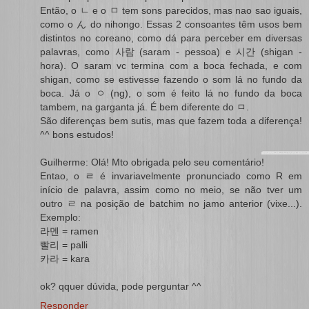
Então, o ㄴ e o ㅁ tem sons parecidos, mas nao sao iguais,
como o ん do nihongo. Essas 2 consoantes têm usos bem
distintos no coreano, como dá para perceber em diversas
palavras, como 사람 (saram - pessoa) e 시간 (shigan -
hora). O saram vc termina com a boca fechada, e com
shigan, como se estivesse fazendo o som lá no fundo da
boca. Já o ㅇ (ng), o som é feito lá no fundo da boca
tambem, na garganta já. É bem diferente do ㅁ.
São diferenças bem sutis, mas que fazem toda a diferença!
^^ bons estudos!
Guilherme: Olá! Mto obrigada pelo seu comentário!
Entao, o ㄹ é invariavelmente pronunciado como R em
início de palavra, assim como no meio, se não tver um
outro ㄹ na posição de batchim no jamo anterior (vixe...).
Exemplo:
라멘 = ramen
빨리 = palli
카라 = kara
ok? qquer dúvida, pode perguntar ^^
Responder