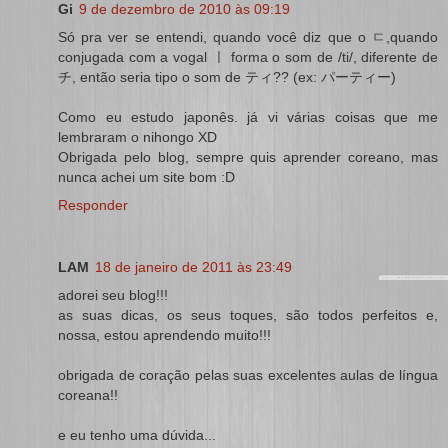
Gi
9 de dezembro de 2010 às 09:19
Só pra ver se entendi, quando você diz que o ㄷ,quando
conjugada com a vogal ㅣ forma o som de /ti/, diferente de
チ, então seria tipo o som de ティ?? (ex: パーティー)
Como eu estudo japonês. já vi várias coisas que me
lembraram o nihongo XD
Obrigada pelo blog, sempre quis aprender coreano, mas
nunca achei um site bom :D
Responder
LAM
18 de janeiro de 2011 às 23:49
adorei seu blog!!!
as suas dicas, os seus toques, são todos perfeitos e,
nossa, estou aprendendo muito!!!
obrigada de coração pelas suas excelentes aulas de língua
coreana!!
e eu tenho uma dúvida...