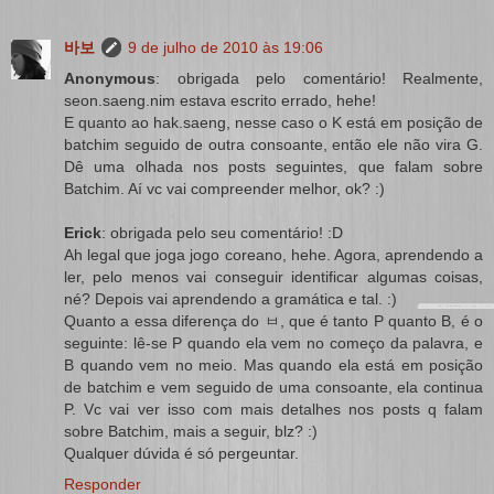
바보
9 de julho de 2010 às 19:06
Anonymous
: obrigada pelo comentário! Realmente,
seon.saeng.nim estava escrito errado, hehe!
E quanto ao hak.saeng, nesse caso o K está em posição de
batchim seguido de outra consoante, então ele não vira G.
Dê uma olhada nos posts seguintes, que falam sobre
Batchim. Aí vc vai compreender melhor, ok? :)
Erick
: obrigada pelo seu comentário! :D
Ah legal que joga jogo coreano, hehe. Agora, aprendendo a
ler, pelo menos vai conseguir identificar algumas coisas,
né? Depois vai aprendendo a gramática e tal. :)
Quanto a essa diferença do ㅂ, que é tanto P quanto B, é o
seguinte: lê-se P quando ela vem no começo da palavra, e
B quando vem no meio. Mas quando ela está em posição
de batchim e vem seguido de uma consoante, ela continua
P. Vc vai ver isso com mais detalhes nos posts q falam
sobre Batchim, mais a seguir, blz? :)
Qualquer dúvida é só pergeuntar.
Responder