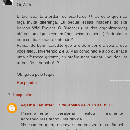
Oi, Alêh.
Então, quanto à ordem de escrita do ㅂ, acredito que não
faça muita diferença. Eu peguei essas imagens do site
Korean Wiki Project. O Bluesoju (um dos organizadores)
até postou alguns comentários acima do seu. :) Portanto eu
nem contestei nada, entende?
Pensando bem, acredito que a ordem correta seja a que
você falou, invertendo 2 e 3. Mas como não é algo que faça
uma diferneça gritante, eu prefiro nem mudar... vai dar um
trabalhão... hahaha! :P
Obrigada pelo toque!
Responder
Respostas
Ágatha Jenniffer
13 de janeiro de 2018 às 05:16
Primeiramente parabéns estou realmente
adorando,mas tenho uma dúvida.
No caso, eu quero escrever uma palavra, mas não sei