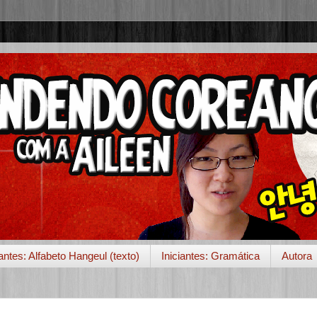
iantes: Alfabeto Hangeul (texto)
Iniciantes: Gramática
Autora