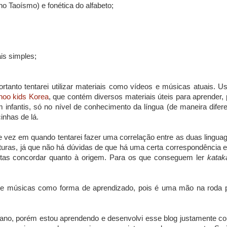
no Taoísmo) e fonética do alfabeto;
ais simples;
rtanto tentarei utilizar materiais como vídeos e músicas atuais. Us
hoo kids Korea
, que contém diversos materiais úteis para aprender, 
 infantis, só no nível de conhecimento da língua (de maneira difere
inhas de lá.
e vez em quando tentarei fazer uma correlação entre as duas lingua
turas, já que não há dúvidas de que há uma certa correspondência e
istas concordar quanto à origem. Para os que conseguem ler
katak
astante músicas como forma de aprendizado, pois é uma mão na roda 
eano, porém estou aprendendo e desenvolvi esse blog justamente c