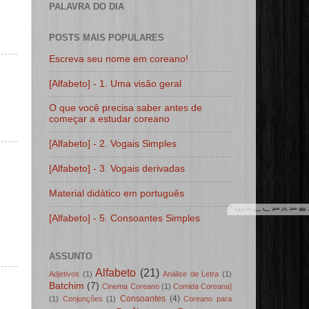
PALAVRA DO DIA
POSTS MAIS POPULARES
Escreva seu nome em coreano!
[Alfabeto] - 1. Uma visão geral
O que você precisa saber antes de
começar a estudar coreano
[Alfabeto] - 2. Vogais Simples
[Alfabeto] - 3. Vogais derivadas
Material didático em português
[Alfabeto] - 5. Consoantes Simples
ASSUNTO
Alfabeto
(21)
Adjetivos
(1)
Análise de Letra
(1)
Batchim
(7)
Cinema Coreano
(1)
Comida Coreana]
Consoantes
(4)
(1)
Conjunções
(1)
Coreano para