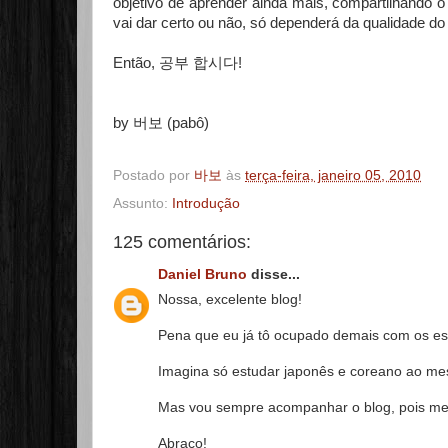
objetivo de aprender ainda mais, compartilhando 
vai dar certo ou não, só dependerá da qualidade d
Então,
공부 합시다!
by 버보 (pabô)
Postado por
바보
às
terça-feira, janeiro 05, 2010
Assunto:
Introdução
125 comentários:
Daniel Bruno
disse...
Nossa, excelente blog!
Pena que eu já tô ocupado demais com os es
Imagina só estudar japonês e coreano ao m
Mas vou sempre acompanhar o blog, pois me i
Abraço!