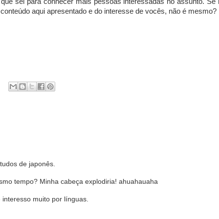
o que sei para conhecer mais pessoas interessadas no assunto. Se 
o conteúdo aqui apresentado e do interesse de vocês, não é mesmo?
tudos de japonês.
esmo tempo? Minha cabeça explodiria! ahuahauaha
nteresso muito por línguas.