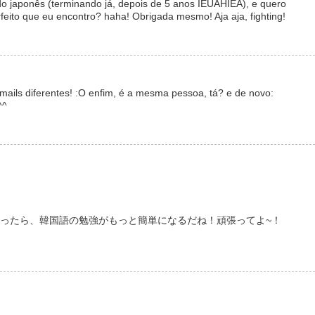
o japonês (terminando já, depois de 5 anos IEUAHIEA), e quero
eito que eu encontro? haha! Obrigada mesmo! Aja aja, fighting!
mails diferentes! :O enfim, é a mesma pessoa, tá? e de novo:
^^
o!! 日本語が分かったら、韓国語の勉強がもっと簡単になるだね！頑張ってよ~！