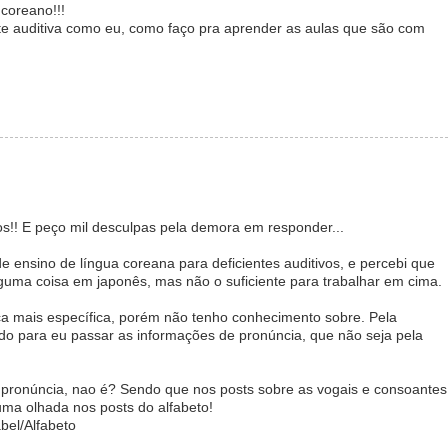
 coreano!!!
te auditiva como eu, como faço pra aprender as aulas que são com
os!! E peço mil desculpas pela demora em responder...
e ensino de língua coreana para deficientes auditivos, e percebi que
lguma coisa em japonês, mas não o suficiente para trabalhar em cima.
tica mais específica, porém não tenho conhecimento sobre. Pela
ado para eu passar as informações de pronúncia, que não seja pela
 pronúncia, nao é? Sendo que nos posts sobre as vogais e consoantes
uma olhada nos posts do alfabeto!
bel/Alfabeto