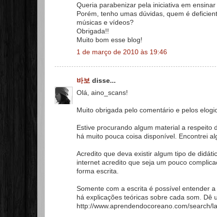
Queria parabenizar pela iniciativa em ensinar
Porém, tenho umas dúvidas, quem é deficien
músicas e vídeos?
Obrigada!!
Muito bom esse blog!
1 de março de 2010 às 19:46
바보
disse...
Olá, aino_scans!
Muito obrigada pelo comentário e pelos elogi
Estive procurando algum material a respeito d
há muito pouca coisa disponível. Encontrei a
Acredito que deva existir algum tipo de didá
internet acredito que seja um pouco complic
forma escrita.
Somente com a escrita é possível entender a
há explicações teóricas sobre cada som. Dê 
http://www.aprendendocoreano.com/search/la