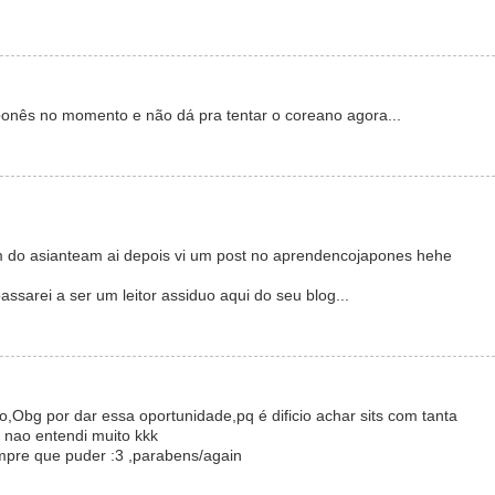
onês no momento e não dá pra tentar o coreano agora...
m do asianteam ai depois vi um post no aprendencojapones hehe
ssarei a ser um leitor assiduo aqui do seu blog...
o,Obg por dar essa oportunidade,pq é dificio achar sits com tanta
 nao entendi muito kkk
mpre que puder :3 ,parabens/again