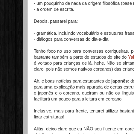
- um pouquinho de nada da origem filosófica (base 
- a ordem de escrita.
Depois, passarei para:
- gramática, incluindo vocabulário e estruturas fras
- diálogos para conversas do dia-a-dia.
Tenho foco no uso para conversas corriqueiras, po
bastante também a parte de estudos do site do
Ya
é voltado para crianças de lá, hehe. Não se sintam
claro, pois não somos nativos coreanos) das crianc
Ah, e boas notícias para estudantes de
japonês
: d
para uma explicação mais apurada de certas estru
o japonês e o coreano, queiram ou não os lingu
facilitará um pouco para a leitura em coreano.
Inclusive, mais para frente, tentarei utilizar b
fixar estruturas!
Aliás, deixo claro que eu NÃO sou fluente em cor