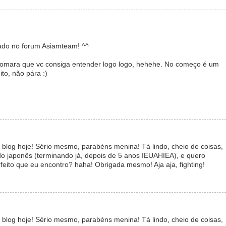
lgado no forum Asiamteam! ^^
E tomara que vc consiga entender logo logo, hehehe. No começo é um
to, não pára :)
e blog hoje! Sério mesmo, parabéns menina! Tá lindo, cheio de coisas,
o japonês (terminando já, depois de 5 anos IEUAHIEA), e quero
eito que eu encontro? haha! Obrigada mesmo! Aja aja, fighting!
e blog hoje! Sério mesmo, parabéns menina! Tá lindo, cheio de coisas,