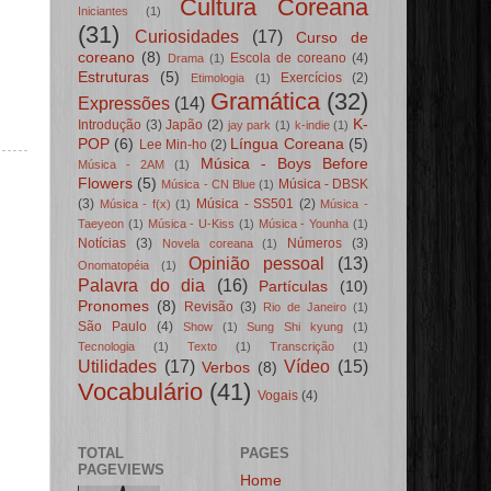
Cultura Coreana
Iniciantes
(1)
(31)
Curiosidades
(17)
Curso de
coreano
(8)
Escola de coreano
(4)
Drama
(1)
Estruturas
(5)
Exercícios
(2)
Etimologia
(1)
Gramática
(32)
Expressões
(14)
K-
Introdução
(3)
Japão
(2)
jay park
(1)
k-indie
(1)
POP
(6)
Língua Coreana
(5)
Lee Min-ho
(2)
Música - Boys Before
Música - 2AM
(1)
Flowers
(5)
Música - DBSK
Música - CN Blue
(1)
(3)
Música - SS501
(2)
Música - f(x)
(1)
Música -
Taeyeon
(1)
Música - U-Kiss
(1)
Música - Younha
(1)
Notícias
(3)
Números
(3)
Novela coreana
(1)
Opinião pessoal
(13)
Onomatopéia
(1)
Palavra do dia
(16)
Partículas
(10)
Pronomes
(8)
Revisão
(3)
Rio de Janeiro
(1)
São Paulo
(4)
Show
(1)
Sung Shi kyung
(1)
Tecnologia
(1)
Texto
(1)
Transcrição
(1)
Utilidades
(17)
Vídeo
(15)
Verbos
(8)
Vocabulário
(41)
Vogais
(4)
TOTAL
PAGES
PAGEVIEWS
Home