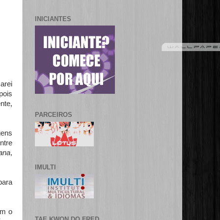
INICIANTES
arei
pois
nte,
PARCEIROS
gens
ntre
ana
,
IMULTI
para
om o
TAE KWON DO FRED