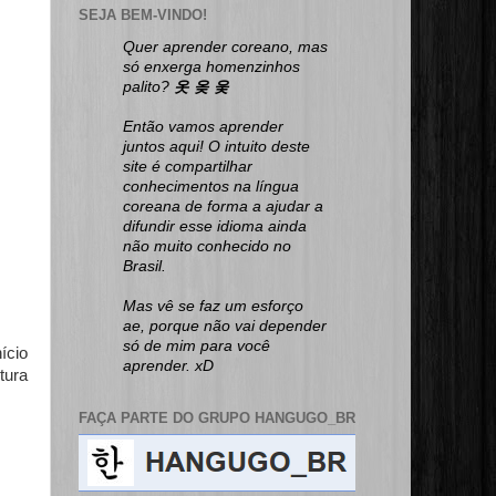
SEJA BEM-VINDO!
Quer aprender coreano, mas
só enxerga homenzinhos
palito?
옷 옺 웆
Então vamos aprender
juntos aqui! O intuito deste
site é compartilhar
conhecimentos na língua
coreana de forma a ajudar a
difundir esse idioma ainda
não muito conhecido no
Brasil.
Mas vê se faz um esforço
ae, porque não vai depender
só de mim para você
ício
aprender. xD
tura
FAÇA PARTE DO GRUPO HANGUGO_BR