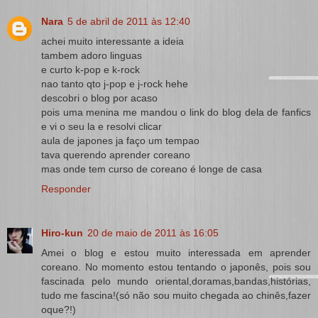
Nara
5 de abril de 2011 às 12:40
achei muito interessante a ideia
tambem adoro linguas
e curto k-pop e k-rock
nao tanto qto j-pop e j-rock hehe
descobri o blog por acaso
pois uma menina me mandou o link do blog dela de fanfics
e vi o seu la e resolvi clicar
aula de japones ja faço um tempao
tava querendo aprender coreano
mas onde tem curso de coreano é longe de casa
Responder
Hiro-kun
20 de maio de 2011 às 16:05
Amei o blog e estou muito interessada em aprender
coreano. No momento estou tentando o japonês, pois sou
fascinada pelo mundo oriental,doramas,bandas,histórias,
tudo me fascina!(só não sou muito chegada ao chinês,fazer
oque?!)