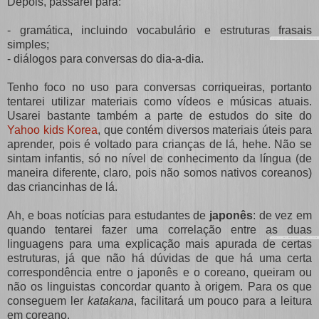
Depois, passarei para:
- gramática, incluindo vocabulário e estruturas frasais
simples;
- diálogos para conversas do dia-a-dia.
Tenho foco no uso para conversas corriqueiras, portanto
tentarei utilizar materiais como vídeos e músicas atuais.
Usarei bastante também a parte de estudos do site do
Yahoo kids Korea
, que contém diversos materiais úteis para
aprender, pois é voltado para crianças de lá, hehe. Não se
sintam infantis, só no nível de conhecimento da língua (de
maneira diferente, claro, pois não somos nativos coreanos)
das criancinhas de lá.
Ah, e boas notícias para estudantes de
japonês
: de vez em
quando tentarei fazer uma correlação entre as duas
linguagens para uma explicação mais apurada de certas
estruturas, já que não há dúvidas de que há uma certa
correspondência entre o japonês e o coreano, queiram ou
não os linguistas concordar quanto à origem. Para os que
conseguem ler
katakana
, facilitará um pouco para a leitura
em coreano.