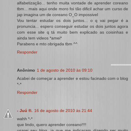
alfabetização... tenho muita vontade de aprender coreano
tbm... mais aqui onde moro foi tão dificil achar um curso de
jap imagina um de coreano O_O impossivel
Vou tentar estudar os dois juntos... o q vai pegar é a
pronuncia... espero conseguir estudar os dois juntos agora
com esse site q tá muito bem explicado as coisinhas e
ainda tem videos *amei*
Parabens e mto obrigada tbm ^^
Responder
Anônimo
1 de agosto de 2010 às 09:10
Acabei de começar a aprender e estou facinado com o blog
*-*
Responder
- Juú ®.
16 de agosto de 2010 às 21:44
wahh *-*
que lindo, quero aprender coreano!!!!
usarei seu blog, ja que me indicaram dizendo ser muito