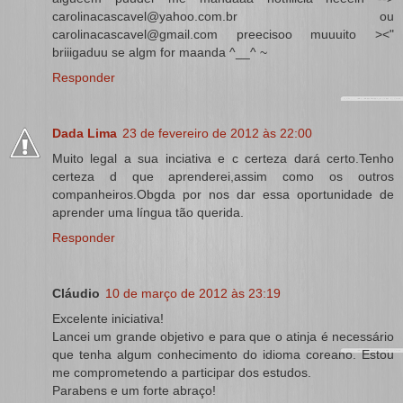
carolinacascavel@yahoo.com.br ou
carolinacascavel@gmail.com preecisoo muuuito ><"
briiigaduu se algm for maanda ^__^ ~
Responder
Dada Lima
23 de fevereiro de 2012 às 22:00
Muito legal a sua inciativa e c certeza dará certo.Tenho
certeza d que aprenderei,assim como os outros
companheiros.Obgda por nos dar essa oportunidade de
aprender uma língua tão querida.
Responder
Cláudio
10 de março de 2012 às 23:19
Excelente iniciativa!
Lancei um grande objetivo e para que o atinja é necessário
que tenha algum conhecimento do idioma coreano. Estou
me comprometendo a participar dos estudos.
Parabens e um forte abraço!