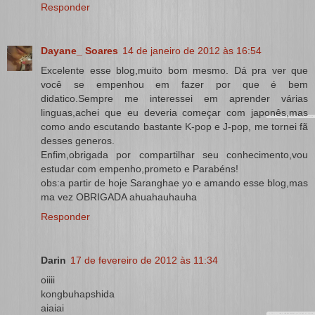
Responder
Dayane_ Soares
14 de janeiro de 2012 às 16:54
Excelente esse blog,muito bom mesmo. Dá pra ver que
você se empenhou em fazer por que é bem
didatico.Sempre me interessei em aprender várias
linguas,achei que eu deveria começar com japonês,mas
como ando escutando bastante K-pop e J-pop, me tornei fã
desses generos.
Enfim,obrigada por compartilhar seu conhecimento,vou
estudar com empenho,prometo e Parabéns!
obs:a partir de hoje Saranghae yo e amando esse blog,mas
ma vez OBRIGADA ahuahauhauha
Responder
Darin
17 de fevereiro de 2012 às 11:34
oiiii
kongbuhapshida
aiaiai