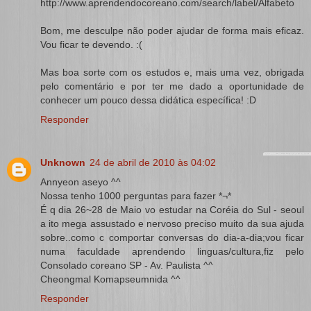
http://www.aprendendocoreano.com/search/label/Alfabeto
Bom, me desculpe não poder ajudar de forma mais eficaz.
Vou ficar te devendo. :(
Mas boa sorte com os estudos e, mais uma vez, obrigada
pelo comentário e por ter me dado a oportunidade de
conhecer um pouco dessa didática específica! :D
Responder
Unknown
24 de abril de 2010 às 04:02
Annyeon aseyo ^^
Nossa tenho 1000 perguntas para fazer *¬*
É q dia 26~28 de Maio vo estudar na Coréia do Sul - seoul
a ito mega assustado e nervoso preciso muito da sua ajuda
sobre..como c comportar conversas do dia-a-dia;vou ficar
numa faculdade aprendendo linguas/cultura,fiz pelo
Consolado coreano SP - Av. Paulista ^^
Cheongmal Komapseumnida ^^
Responder