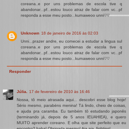
coreana..e por uns problemas de escola tive q
abandonar...pf...estou louco atraz de falar com vc...pf
responda a esse meu posto...kumaweoo unni♡♡
Unknown
18 de janeiro de 2016 às 02:03
Unni...prazer andre, eu comecei a estudar a lingua sul
coreana..e por uns problemas de escola tive q
abandonar...pf...estou louco atraz de falar com vc...pf
responda a esse meu posto...kumaweoo unni♡♡
Responder
Júlia.
17 de fevereiro de 2010 às 16:46
Nossa, tô meio atrasada aqui... descobri esse blog hoje!
Sério mesmo, parabéns menina! Tá lindo, cheio de coisas,
e ajuda pra caramba. Eu também tô estudando japonês
(terminando já, depois de 5 anos IEUAHIEA), e quero
MUITO aprender coreano. E olha que site perfeito que eu
encontro? haha! Obrigada mesmo! Aja aja, fighting!