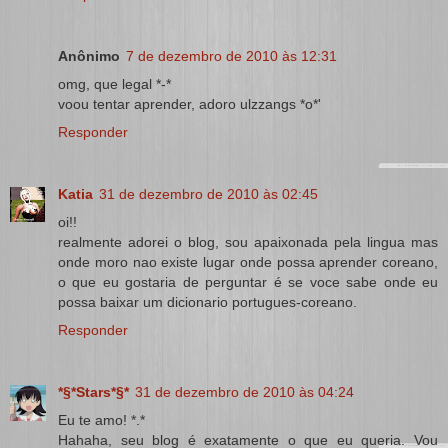
Anônimo
7 de dezembro de 2010 às 12:31
omg, que legal *-*
voou tentar aprender, adoro ulzzangs *o*'
Responder
Katia
31 de dezembro de 2010 às 02:45
oi!!
realmente adorei o blog, sou apaixonada pela lingua mas
onde moro nao existe lugar onde possa aprender coreano,
o que eu gostaria de perguntar é se voce sabe onde eu
possa baixar um dicionario portugues-coreano.
Responder
*§*Stars*§*
31 de dezembro de 2010 às 04:24
Eu te amo! *.*
Hahaha, seu blog é exatamente o que eu queria. Vou