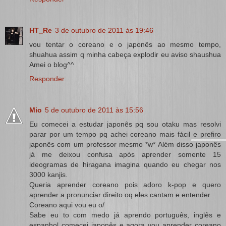
HT_Re
3 de outubro de 2011 às 19:46
vou tentar o coreano e o japonês ao mesmo tempo,
shuahua assim q minha cabeça explodir eu aviso shaushua
Amei o blog^^
Responder
Mio
5 de outubro de 2011 às 15:56
Eu comecei a estudar japonês pq sou otaku mas resolvi
parar por um tempo pq achei coreano mais fácil e prefiro
japonês com um professor mesmo *w* Além disso japonês
já me deixou confusa após aprender somente 15
ideogramas de hiragana imagina quando eu chegar nos
3000 kanjis.
Queria aprender coreano pois adoro k-pop e quero
aprender a pronunciar direito oq eles cantam e entender.
Coreano aqui vou eu o/
Sabe eu to com medo já aprendo português, inglês e
espanhol começei japonês e agora vou aprender coreano