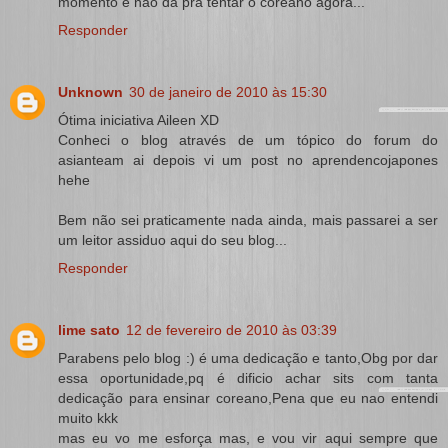
momento e não dá pra tentar o coreano agora...
Responder
Unknown
30 de janeiro de 2010 às 15:30
Ótima iniciativa Aileen XD
Conheci o blog através de um tópico do forum do
asianteam ai depois vi um post no aprendencojapones
hehe
Bem não sei praticamente nada ainda, mais passarei a ser
um leitor assiduo aqui do seu blog...
Responder
lime sato
12 de fevereiro de 2010 às 03:39
Parabens pelo blog :) é uma dedicação e tanto,Obg por dar
essa oportunidade,pq é dificio achar sits com tanta
dedicação para ensinar coreano,Pena que eu nao entendi
muito kkk
mas eu vo me esforça mas, e vou vir aqui sempre que