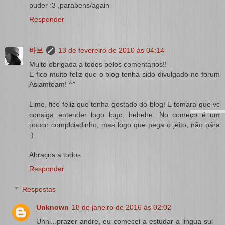
puder :3 ,parabens/again
Responder
바보
13 de fevereiro de 2010 às 04:14
Muito obrigada a todos pelos comentarios!!
E fico muito feliz que o blog tenha sido divulgado no forum
Asiamteam! ^^
Lime, fico feliz que tenha gostado do blog! E tomara que vc
consiga entender logo logo, hehehe. No começo é um
pouco complciadinho, mas logo que pega o jeito, não pára
:)
Abraços a todos
Responder
Respostas
Unknown
18 de janeiro de 2016 às 02:02
Unni...prazer andre, eu comecei a estudar a lingua sul