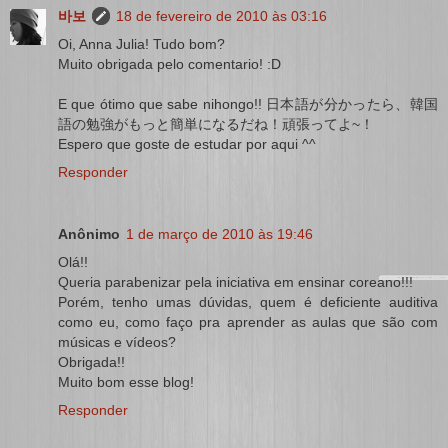
바보
18 de fevereiro de 2010 às 03:16
Oi, Anna Julia! Tudo bom?
Muito obrigada pelo comentario! :D
E que ótimo que sabe nihongo!! 日本語が分かったら、韓国
語の勉強がもっと簡単になるだね！頑張ってよ~！
Espero que goste de estudar por aqui ^^
Responder
Anônimo
1 de março de 2010 às 19:46
Olá!!
Queria parabenizar pela iniciativa em ensinar coreano!!!
Porém, tenho umas dúvidas, quem é deficiente auditiva
como eu, como faço pra aprender as aulas que são com
músicas e vídeos?
Obrigada!!
Muito bom esse blog!
Responder