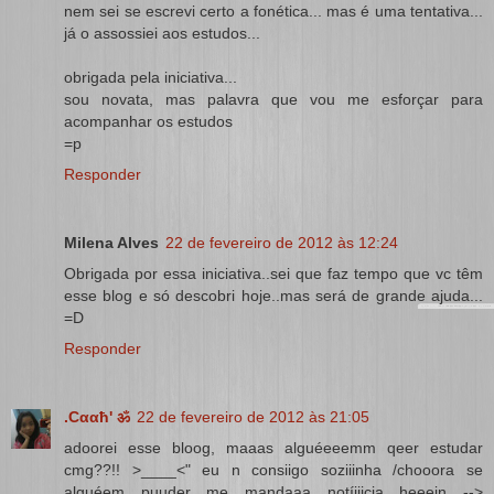
nem sei se escrevi certo a fonética... mas é uma tentativa...
já o assossiei aos estudos...
obrigada pela iniciativa...
sou novata, mas palavra que vou me esforçar para
acompanhar os estudos
=p
Responder
Milena Alves
22 de fevereiro de 2012 às 12:24
Obrigada por essa iniciativa..sei que faz tempo que vc têm
esse blog e só descobri hoje..mas será de grande ajuda...
=D
Responder
.Cααħ' ॐ
22 de fevereiro de 2012 às 21:05
adoorei esse bloog, maaas alguéeeemm qeer estudar
cmg??!! >____<" eu n consiigo soziiinha /chooora se
alguéem puuder me mandaaa notíiiicia heeein -->