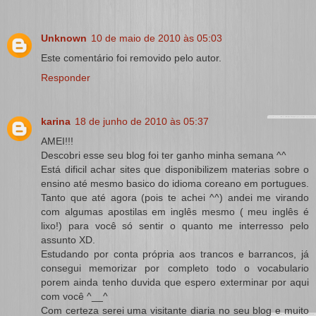
Unknown
10 de maio de 2010 às 05:03
Este comentário foi removido pelo autor.
Responder
karina
18 de junho de 2010 às 05:37
AMEI!!!
Descobri esse seu blog foi ter ganho minha semana ^^
Está dificil achar sites que disponibilizem materias sobre o
ensino até mesmo basico do idioma coreano em portugues.
Tanto que até agora (pois te achei ^^) andei me virando
com algumas apostilas em inglês mesmo ( meu inglês é
lixo!) para você só sentir o quanto me interresso pelo
assunto XD.
Estudando por conta própria aos trancos e barrancos, já
consegui memorizar por completo todo o vocabulario
porem ainda tenho duvida que espero exterminar por aqui
com você ^__^
Com certeza serei uma visitante diaria no seu blog e muito