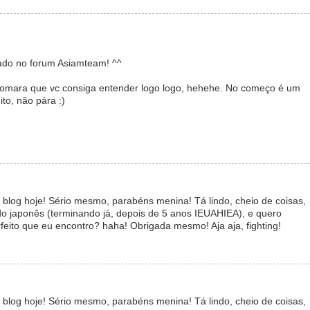
lgado no forum Asiamteam! ^^
E tomara que vc consiga entender logo logo, hehehe. No começo é um
to, não pára :)
e blog hoje! Sério mesmo, parabéns menina! Tá lindo, cheio de coisas,
o japonês (terminando já, depois de 5 anos IEUAHIEA), e quero
eito que eu encontro? haha! Obrigada mesmo! Aja aja, fighting!
e blog hoje! Sério mesmo, parabéns menina! Tá lindo, cheio de coisas,