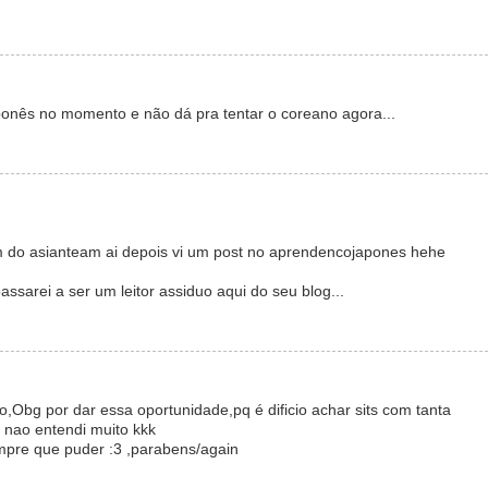
onês no momento e não dá pra tentar o coreano agora...
m do asianteam ai depois vi um post no aprendencojapones hehe
ssarei a ser um leitor assiduo aqui do seu blog...
o,Obg por dar essa oportunidade,pq é dificio achar sits com tanta
 nao entendi muito kkk
mpre que puder :3 ,parabens/again