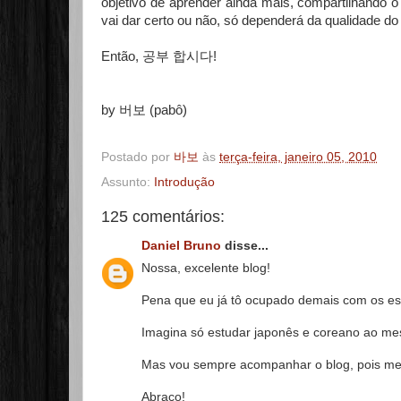
objetivo de aprender ainda mais, compartilhando 
vai dar certo ou não, só dependerá da qualidade d
Então,
공부 합시다!
by 버보 (pabô)
Postado por
바보
às
terça-feira, janeiro 05, 2010
Assunto:
Introdução
125 comentários:
Daniel Bruno
disse...
Nossa, excelente blog!
Pena que eu já tô ocupado demais com os es
Imagina só estudar japonês e coreano ao m
Mas vou sempre acompanhar o blog, pois me i
Abraço!