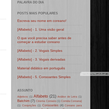
PALAVRA DO DIA
POSTS MAIS POPULARES
Escreva seu nome em coreano!
[Alfabeto] - 1. Uma visão geral
O que você precisa saber antes de
começar a estudar coreano
[Alfabeto] - 2. Vogais Simples
[Alfabeto] - 3. Vogais derivadas
Material didático em português
[Alfabeto] - 5. Consoantes Simples
ASSUNTO
Alfabeto
(21)
Adjetivos
(1)
Análise de Letra
(1)
Batchim
(7)
Cinema Coreano
(1)
Comida Coreana]
Consoantes
(4)
(1)
Conjunções
(1)
Coreano para