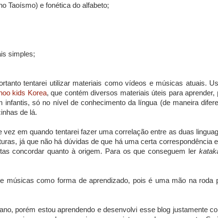
no Taoísmo) e fonética do alfabeto;
ais simples;
rtanto tentarei utilizar materiais como vídeos e músicas atuais. Us
hoo kids Korea
, que contém diversos materiais úteis para aprender, 
 infantis, só no nível de conhecimento da língua (de maneira difere
inhas de lá.
e vez em quando tentarei fazer uma correlação entre as duas lingua
turas, já que não há dúvidas de que há uma certa correspondência e
istas concordar quanto à origem. Para os que conseguem ler
katak
astante músicas como forma de aprendizado, pois é uma mão na roda 
eano, porém estou aprendendo e desenvolvi esse blog justamente c