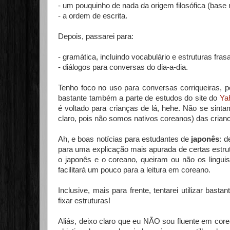
- um pouquinho de nada da origem filosófica (base 
- a ordem de escrita.
Depois, passarei para:
- gramática, incluindo vocabulário e estruturas fras
- diálogos para conversas do dia-a-dia.
Tenho foco no uso para conversas corriqueiras, po
bastante também a parte de estudos do site do
Ya
é voltado para crianças de lá, hehe. Não se sintam
claro, pois não somos nativos coreanos) das crianc
Ah, e boas notícias para estudantes de
japonês
: d
para uma explicação mais apurada de certas estru
o japonês e o coreano, queiram ou não os lingu
facilitará um pouco para a leitura em coreano.
Inclusive, mais para frente, tentarei utilizar b
fixar estruturas!
Aliás, deixo claro que eu NÃO sou fluente em cor