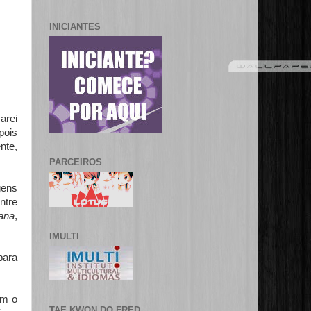
INICIANTES
arei
pois
nte,
PARCEIROS
gens
ntre
ana
,
IMULTI
para
om o
TAE KWON DO FRED