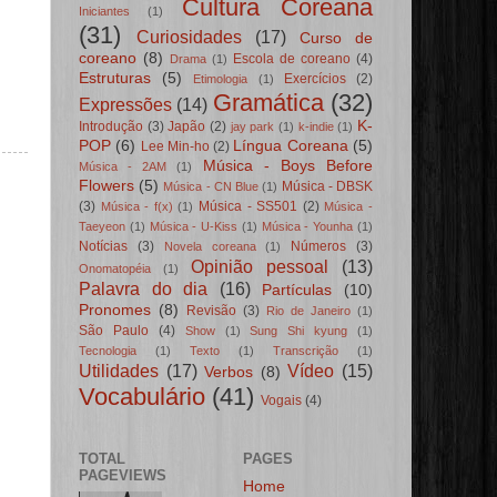
Cultura Coreana
Iniciantes
(1)
(31)
Curiosidades
(17)
Curso de
coreano
(8)
Escola de coreano
(4)
Drama
(1)
Estruturas
(5)
Exercícios
(2)
Etimologia
(1)
Gramática
(32)
Expressões
(14)
K-
Introdução
(3)
Japão
(2)
jay park
(1)
k-indie
(1)
POP
(6)
Língua Coreana
(5)
Lee Min-ho
(2)
Música - Boys Before
Música - 2AM
(1)
Flowers
(5)
Música - DBSK
Música - CN Blue
(1)
(3)
Música - SS501
(2)
Música - f(x)
(1)
Música -
Taeyeon
(1)
Música - U-Kiss
(1)
Música - Younha
(1)
Notícias
(3)
Números
(3)
Novela coreana
(1)
Opinião pessoal
(13)
Onomatopéia
(1)
Palavra do dia
(16)
Partículas
(10)
Pronomes
(8)
Revisão
(3)
Rio de Janeiro
(1)
São Paulo
(4)
Show
(1)
Sung Shi kyung
(1)
Tecnologia
(1)
Texto
(1)
Transcrição
(1)
Utilidades
(17)
Vídeo
(15)
Verbos
(8)
Vocabulário
(41)
Vogais
(4)
TOTAL
PAGES
PAGEVIEWS
Home