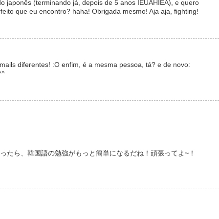
o japonês (terminando já, depois de 5 anos IEUAHIEA), e quero
eito que eu encontro? haha! Obrigada mesmo! Aja aja, fighting!
mails diferentes! :O enfim, é a mesma pessoa, tá? e de novo:
^^
o!! 日本語が分かったら、韓国語の勉強がもっと簡単になるだね！頑張ってよ~！