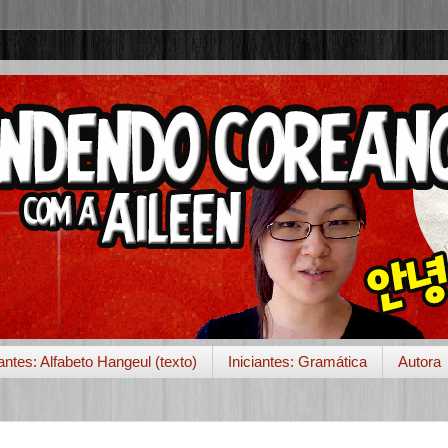
iantes: Alfabeto Hangeul (texto)
Iniciantes: Gramática
Autora