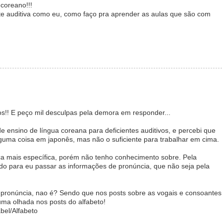
 coreano!!!
te auditiva como eu, como faço pra aprender as aulas que são com
os!! E peço mil desculpas pela demora em responder...
e ensino de língua coreana para deficientes auditivos, e percebi que
lguma coisa em japonês, mas não o suficiente para trabalhar em cima.
tica mais específica, porém não tenho conhecimento sobre. Pela
ado para eu passar as informações de pronúncia, que não seja pela
 pronúncia, nao é? Sendo que nos posts sobre as vogais e consoantes
uma olhada nos posts do alfabeto!
bel/Alfabeto