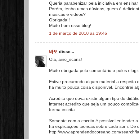
Queria parabenizar pela iniciativa em ensinar
Porém, tenho umas dúvidas, quem é deficien
músicas e vídeos?
Obrigada!!
Muito bom esse blog!
1 de março de 2010 às 19:46
바보
disse...
Olá, aino_scans!
Muito obrigada pelo comentário e pelos elogi
Estive procurando algum material a respeito d
há muito pouca coisa disponível. Encontrei a
Acredito que deva existir algum tipo de didá
internet acredito que seja um pouco complic
forma escrita.
Somente com a escrita é possível entender a
há explicações teóricas sobre cada som. Dê 
http://www.aprendendocoreano.com/search/la