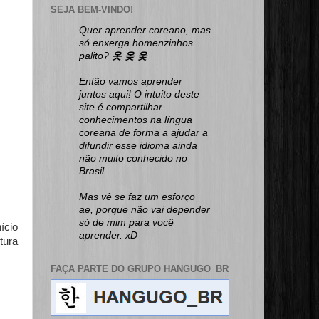
SEJA BEM-VINDO!
Quer aprender coreano, mas
só enxerga homenzinhos
palito?
옷 옺 웆
Então vamos aprender
juntos aqui! O intuito deste
site é compartilhar
conhecimentos na língua
coreana de forma a ajudar a
difundir esse idioma ainda
não muito conhecido no
Brasil.
Mas vê se faz um esforço
ae, porque não vai depender
só de mim para você
ício
aprender. xD
tura
FAÇA PARTE DO GRUPO HANGUGO_BR