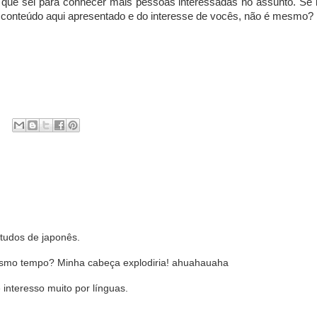
o que sei para conhecer mais pessoas interessadas no assunto. Se 
o conteúdo aqui apresentado e do interesse de vocês, não é mesmo?
tudos de japonês.
esmo tempo? Minha cabeça explodiria! ahuahauaha
nteresso muito por línguas.