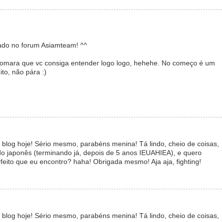
lgado no forum Asiamteam! ^^
E tomara que vc consiga entender logo logo, hehehe. No começo é um
to, não pára :)
e blog hoje! Sério mesmo, parabéns menina! Tá lindo, cheio de coisas,
o japonês (terminando já, depois de 5 anos IEUAHIEA), e quero
eito que eu encontro? haha! Obrigada mesmo! Aja aja, fighting!
e blog hoje! Sério mesmo, parabéns menina! Tá lindo, cheio de coisas,