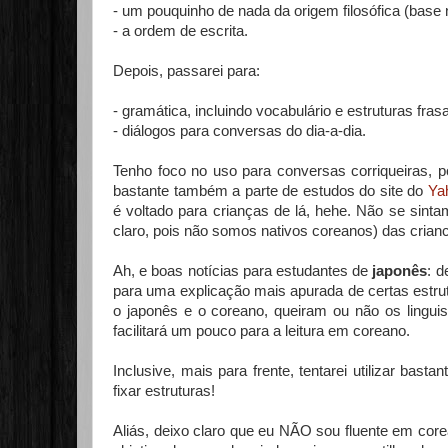
- um pouquinho de nada da origem filosófica (base 
- a ordem de escrita.
Depois, passarei para:
- gramática, incluindo vocabulário e estruturas fras
- diálogos para conversas do dia-a-dia.
Tenho foco no uso para conversas corriqueiras, po
bastante também a parte de estudos do site do
Ya
é voltado para crianças de lá, hehe. Não se sintam
claro, pois não somos nativos coreanos) das crianc
Ah, e boas notícias para estudantes de
japonês
: d
para uma explicação mais apurada de certas estru
o japonês e o coreano, queiram ou não os lingu
facilitará um pouco para a leitura em coreano.
Inclusive, mais para frente, tentarei utilizar b
fixar estruturas!
Aliás, deixo claro que eu NÃO sou fluente em cor