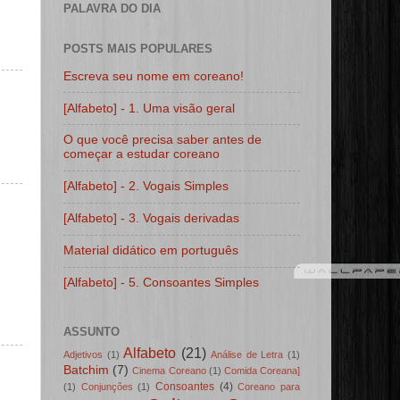
PALAVRA DO DIA
POSTS MAIS POPULARES
Escreva seu nome em coreano!
[Alfabeto] - 1. Uma visão geral
O que você precisa saber antes de
começar a estudar coreano
[Alfabeto] - 2. Vogais Simples
[Alfabeto] - 3. Vogais derivadas
Material didático em português
[Alfabeto] - 5. Consoantes Simples
ASSUNTO
Alfabeto
(21)
Adjetivos
(1)
Análise de Letra
(1)
Batchim
(7)
Cinema Coreano
(1)
Comida Coreana]
Consoantes
(4)
(1)
Conjunções
(1)
Coreano para