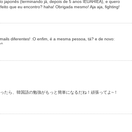
o japonês (terminando já, depois de 5 anos IEUAHIEA), e quero
eito que eu encontro? haha! Obrigada mesmo! Aja aja, fighting!
mails diferentes! :O enfim, é a mesma pessoa, tá? e de novo:
^^
o!! 日本語が分かったら、韓国語の勉強がもっと簡単になるだね！頑張ってよ~！