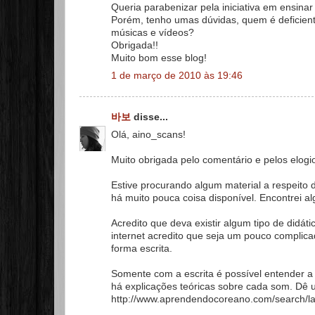
Queria parabenizar pela iniciativa em ensinar
Porém, tenho umas dúvidas, quem é deficien
músicas e vídeos?
Obrigada!!
Muito bom esse blog!
1 de março de 2010 às 19:46
바보
disse...
Olá, aino_scans!
Muito obrigada pelo comentário e pelos elogi
Estive procurando algum material a respeito d
há muito pouca coisa disponível. Encontrei a
Acredito que deva existir algum tipo de didá
internet acredito que seja um pouco complic
forma escrita.
Somente com a escrita é possível entender a
há explicações teóricas sobre cada som. Dê 
http://www.aprendendocoreano.com/search/la