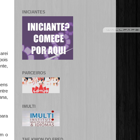
INICIANTES
arei
pois
nte,
PARCEIROS
gens
ntre
ana
,
IMULTI
para
om o
TAE KWON DO FRED