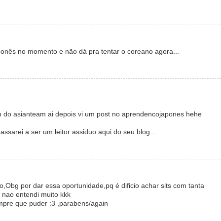
onês no momento e não dá pra tentar o coreano agora...
m do asianteam ai depois vi um post no aprendencojapones hehe
ssarei a ser um leitor assiduo aqui do seu blog...
o,Obg por dar essa oportunidade,pq é dificio achar sits com tanta
 nao entendi muito kkk
mpre que puder :3 ,parabens/again