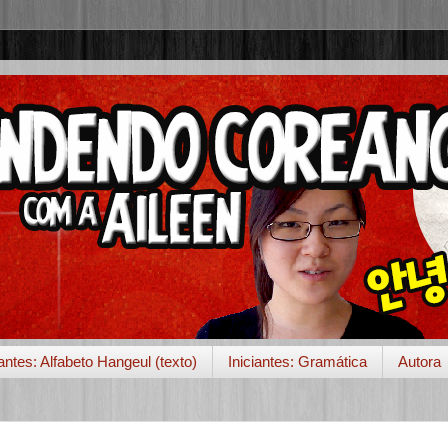
iantes: Alfabeto Hangeul (texto)
Iniciantes: Gramática
Autora