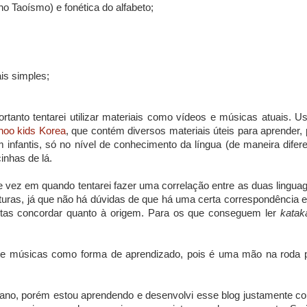
no Taoísmo) e fonética do alfabeto;
ais simples;
rtanto tentarei utilizar materiais como vídeos e músicas atuais. Us
hoo kids Korea
, que contém diversos materiais úteis para aprender, 
 infantis, só no nível de conhecimento da língua (de maneira difere
inhas de lá.
e vez em quando tentarei fazer uma correlação entre as duas lingua
turas, já que não há dúvidas de que há uma certa correspondência e
istas concordar quanto à origem. Para os que conseguem ler
katak
astante músicas como forma de aprendizado, pois é uma mão na roda 
eano, porém estou aprendendo e desenvolvi esse blog justamente c