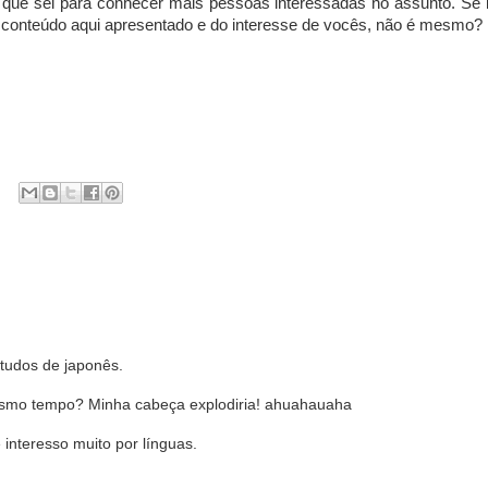
o que sei para conhecer mais pessoas interessadas no assunto. Se 
o conteúdo aqui apresentado e do interesse de vocês, não é mesmo?
tudos de japonês.
esmo tempo? Minha cabeça explodiria! ahuahauaha
nteresso muito por línguas.