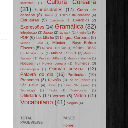
Cultura Coreana
Iniciantes
(1)
(31)
Curiosidades
(17)
Curso de
coreano
(8)
Escola de coreano
(4)
Drama
(1)
Estruturas
(5)
Exercícios
(2)
Etimologia
(1)
Gramática
(32)
Expressões
(14)
K-
Introdução
(3)
Japão
(2)
jay park
(1)
k-indie
(1)
POP
(6)
Língua Coreana
(5)
Lee Min-ho
(2)
Música - Boys Before
Música - 2AM
(1)
Flowers
(5)
Música - DBSK
Música - CN Blue
(1)
(3)
Música - SS501
(2)
Música - f(x)
(1)
Música -
Taeyeon
(1)
Música - U-Kiss
(1)
Música - Younha
(1)
Notícias
(3)
Números
(3)
Novela coreana
(1)
Opinião pessoal
(13)
Onomatopéia
(1)
Palavra do dia
(16)
Partículas
(10)
Pronomes
(8)
Revisão
(3)
Rio de Janeiro
(1)
São Paulo
(4)
Show
(1)
Sung Shi kyung
(1)
Tecnologia
(1)
Texto
(1)
Transcrição
(1)
Utilidades
(17)
Vídeo
(15)
Verbos
(8)
Vocabulário
(41)
Vogais
(4)
TOTAL
PAGES
PAGEVIEWS
Home