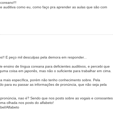
 coreano!!!
te auditiva como eu, como faço pra aprender as aulas que são com
os!! E peço mil desculpas pela demora em responder...
e ensino de língua coreana para deficientes auditivos, e percebi que
lguma coisa em japonês, mas não o suficiente para trabalhar em cima.
tica mais específica, porém não tenho conhecimento sobre. Pela
ado para eu passar as informações de pronúncia, que não seja pela
 pronúncia, nao é? Sendo que nos posts sobre as vogais e consoantes
uma olhada nos posts do alfabeto!
bel/Alfabeto