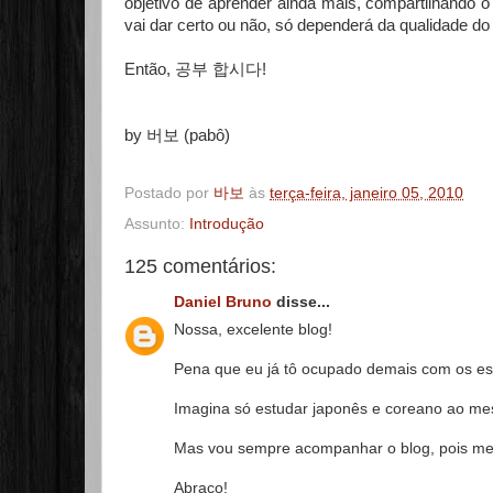
objetivo de aprender ainda mais, compartilhando 
vai dar certo ou não, só dependerá da qualidade d
Então,
공부 합시다!
by 버보 (pabô)
Postado por
바보
às
terça-feira, janeiro 05, 2010
Assunto:
Introdução
125 comentários:
Daniel Bruno
disse...
Nossa, excelente blog!
Pena que eu já tô ocupado demais com os es
Imagina só estudar japonês e coreano ao m
Mas vou sempre acompanhar o blog, pois me i
Abraço!