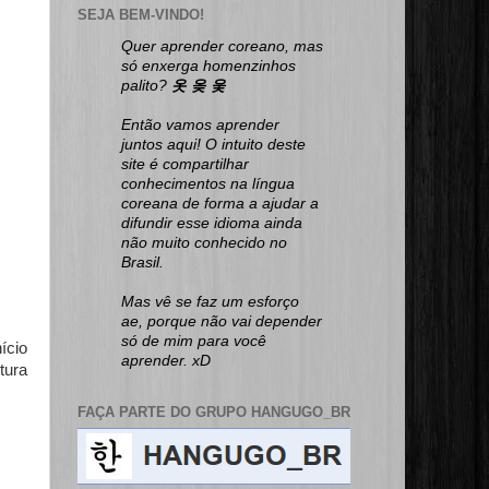
SEJA BEM-VINDO!
Quer aprender coreano, mas
só enxerga homenzinhos
palito?
옷 옺 웆
Então vamos aprender
juntos aqui! O intuito deste
site é compartilhar
conhecimentos na língua
coreana de forma a ajudar a
difundir esse idioma ainda
não muito conhecido no
Brasil.
Mas vê se faz um esforço
ae, porque não vai depender
só de mim para você
ício
aprender. xD
tura
FAÇA PARTE DO GRUPO HANGUGO_BR