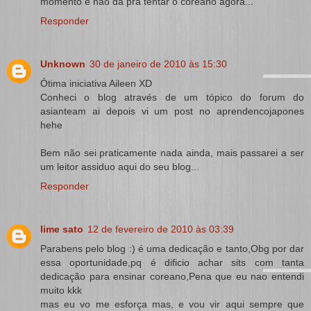
momento e não dá pra tentar o coreano agora...
Responder
Unknown
30 de janeiro de 2010 às 15:30
Ótima iniciativa Aileen XD
Conheci o blog através de um tópico do forum do
asianteam ai depois vi um post no aprendencojapones
hehe
Bem não sei praticamente nada ainda, mais passarei a ser
um leitor assiduo aqui do seu blog...
Responder
lime sato
12 de fevereiro de 2010 às 03:39
Parabens pelo blog :) é uma dedicação e tanto,Obg por dar
essa oportunidade,pq é dificio achar sits com tanta
dedicação para ensinar coreano,Pena que eu nao entendi
muito kkk
mas eu vo me esforça mas, e vou vir aqui sempre que