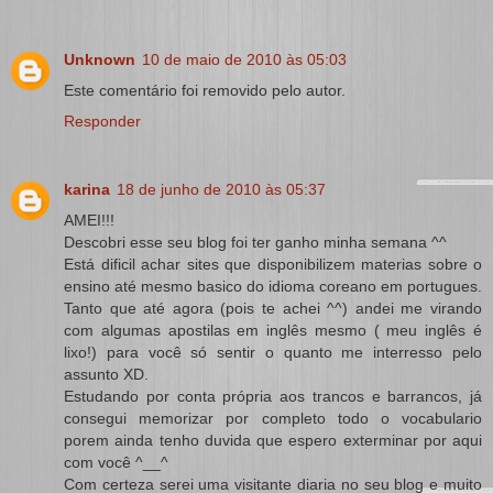
Unknown
10 de maio de 2010 às 05:03
Este comentário foi removido pelo autor.
Responder
karina
18 de junho de 2010 às 05:37
AMEI!!!
Descobri esse seu blog foi ter ganho minha semana ^^
Está dificil achar sites que disponibilizem materias sobre o
ensino até mesmo basico do idioma coreano em portugues.
Tanto que até agora (pois te achei ^^) andei me virando
com algumas apostilas em inglês mesmo ( meu inglês é
lixo!) para você só sentir o quanto me interresso pelo
assunto XD.
Estudando por conta própria aos trancos e barrancos, já
consegui memorizar por completo todo o vocabulario
porem ainda tenho duvida que espero exterminar por aqui
com você ^__^
Com certeza serei uma visitante diaria no seu blog e muito