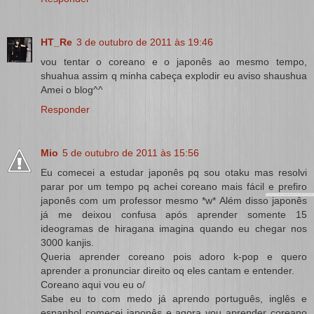
HT_Re
3 de outubro de 2011 às 19:46
vou tentar o coreano e o japonês ao mesmo tempo,
shuahua assim q minha cabeça explodir eu aviso shaushua
Amei o blog^^
Responder
Mio
5 de outubro de 2011 às 15:56
Eu comecei a estudar japonês pq sou otaku mas resolvi
parar por um tempo pq achei coreano mais fácil e prefiro
japonês com um professor mesmo *w* Além disso japonês
já me deixou confusa após aprender somente 15
ideogramas de hiragana imagina quando eu chegar nos
3000 kanjis.
Queria aprender coreano pois adoro k-pop e quero
aprender a pronunciar direito oq eles cantam e entender.
Coreano aqui vou eu o/
Sabe eu to com medo já aprendo português, inglês e
espanhol começei japonês e agora vou aprender coreano