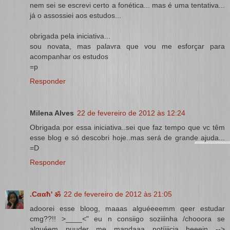
nem sei se escrevi certo a fonética... mas é uma tentativa...
já o assossiei aos estudos...
obrigada pela iniciativa...
sou novata, mas palavra que vou me esforçar para
acompanhar os estudos
=p
Responder
Milena Alves
22 de fevereiro de 2012 às 12:24
Obrigada por essa iniciativa..sei que faz tempo que vc têm
esse blog e só descobri hoje..mas será de grande ajuda...
=D
Responder
.Cααħ' ॐ
22 de fevereiro de 2012 às 21:05
adoorei esse bloog, maaas alguéeeemm qeer estudar
cmg??!! >____<" eu n consiigo soziiinha /chooora se
alguéem puuder me mandaaa notíiiicia heeein -->