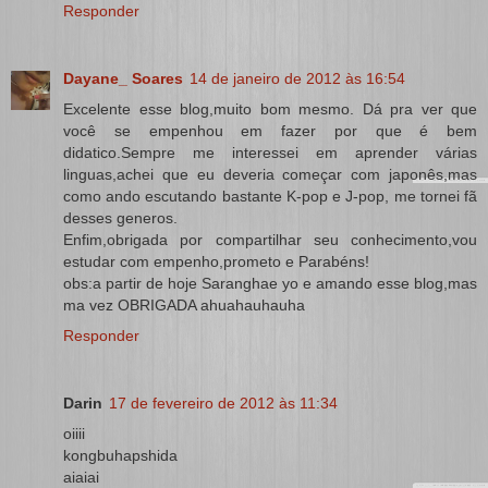
Responder
Dayane_ Soares
14 de janeiro de 2012 às 16:54
Excelente esse blog,muito bom mesmo. Dá pra ver que
você se empenhou em fazer por que é bem
didatico.Sempre me interessei em aprender várias
linguas,achei que eu deveria começar com japonês,mas
como ando escutando bastante K-pop e J-pop, me tornei fã
desses generos.
Enfim,obrigada por compartilhar seu conhecimento,vou
estudar com empenho,prometo e Parabéns!
obs:a partir de hoje Saranghae yo e amando esse blog,mas
ma vez OBRIGADA ahuahauhauha
Responder
Darin
17 de fevereiro de 2012 às 11:34
oiiii
kongbuhapshida
aiaiai