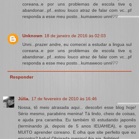
coreana..e por uns problemas de escola tive q
abandonar...pf...estou louco atraz de falar com vc...pf
responda a esse meu posto...kumaweoo unni♡♡
Unknown
18 de janeiro de 2016 às 02:03
Unni...prazer andre, eu comecei a estudar a lingua sul
coreana..e por uns problemas de escola tive q
abandonar...pf...estou louco atraz de falar com vc...pf
responda a esse meu posto...kumaweoo unni♡♡
Responder
Júlia.
17 de fevereiro de 2010 às 16:46
Nossa, tô meio atrasada aqui... descobri esse blog hoje!
Sério mesmo, parabéns menina! Tá lindo, cheio de coisas,
e ajuda pra caramba. Eu também tô estudando japonês
(terminando já, depois de 5 anos IEUAHIEA), e quero
MUITO aprender coreano. E olha que site perfeito que eu
encontro? haha! Obrigada mesmo! Aja aja, fighting!