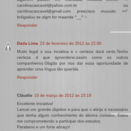
carolinacascavel@yahoo.com.br ou
carolinacascavel@gmail.com preecisoo muuuito ><"
briiigaduu se algm for maanda ^__^ ~
Responder
Dada Lima
23 de fevereiro de 2012 às 22:00
Muito legal a sua inciativa e c certeza dará certo.Tenho
certeza d que aprenderei,assim como os outros
companheiros.Obgda por nos dar essa oportunidade de
aprender uma língua tão querida.
Responder
Cláudio
10 de março de 2012 às 23:19
Excelente iniciativa!
Lancei um grande objetivo e para que o atinja é necessário
que tenha algum conhecimento do idioma coreano. Estou
me comprometendo a participar dos estudos.
Parabens e um forte abraço!