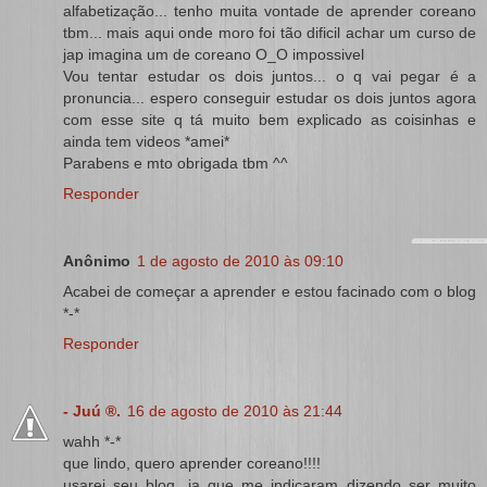
alfabetização... tenho muita vontade de aprender coreano
tbm... mais aqui onde moro foi tão dificil achar um curso de
jap imagina um de coreano O_O impossivel
Vou tentar estudar os dois juntos... o q vai pegar é a
pronuncia... espero conseguir estudar os dois juntos agora
com esse site q tá muito bem explicado as coisinhas e
ainda tem videos *amei*
Parabens e mto obrigada tbm ^^
Responder
Anônimo
1 de agosto de 2010 às 09:10
Acabei de começar a aprender e estou facinado com o blog
*-*
Responder
- Juú ®.
16 de agosto de 2010 às 21:44
wahh *-*
que lindo, quero aprender coreano!!!!
usarei seu blog, ja que me indicaram dizendo ser muito