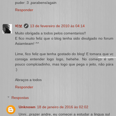
puder :3 ,parabens/again
Responder
바보
13 de fevereiro de 2010 às 04:14
Muito obrigada a todos pelos comentarios!!
E fico muito feliz que o blog tenha sido divulgado no forum
Asiamteam! ^^
Lime, fico feliz que tenha gostado do blog! E tomara que vc
consiga entender logo logo, hehehe. No começo é um
pouco complciadinho, mas logo que pega o jeito, não pára
:)
Abraços a todos
Responder
Respostas
Unknown
18 de janeiro de 2016 às 02:02
Unni...prazer andre, eu comecei a estudar a lingua sul