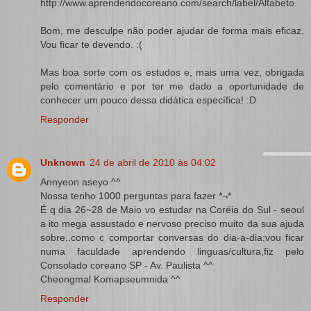
http://www.aprendendocoreano.com/search/label/Alfabeto
Bom, me desculpe não poder ajudar de forma mais eficaz.
Vou ficar te devendo. :(
Mas boa sorte com os estudos e, mais uma vez, obrigada
pelo comentário e por ter me dado a oportunidade de
conhecer um pouco dessa didática específica! :D
Responder
Unknown
24 de abril de 2010 às 04:02
Annyeon aseyo ^^
Nossa tenho 1000 perguntas para fazer *¬*
É q dia 26~28 de Maio vo estudar na Coréia do Sul - seoul
a ito mega assustado e nervoso preciso muito da sua ajuda
sobre..como c comportar conversas do dia-a-dia;vou ficar
numa faculdade aprendendo linguas/cultura,fiz pelo
Consolado coreano SP - Av. Paulista ^^
Cheongmal Komapseumnida ^^
Responder