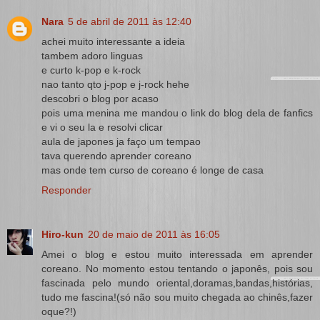
Nara
5 de abril de 2011 às 12:40
achei muito interessante a ideia
tambem adoro linguas
e curto k-pop e k-rock
nao tanto qto j-pop e j-rock hehe
descobri o blog por acaso
pois uma menina me mandou o link do blog dela de fanfics
e vi o seu la e resolvi clicar
aula de japones ja faço um tempao
tava querendo aprender coreano
mas onde tem curso de coreano é longe de casa
Responder
Hiro-kun
20 de maio de 2011 às 16:05
Amei o blog e estou muito interessada em aprender
coreano. No momento estou tentando o japonês, pois sou
fascinada pelo mundo oriental,doramas,bandas,histórias,
tudo me fascina!(só não sou muito chegada ao chinês,fazer
oque?!)