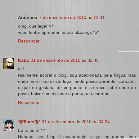
Anônimo
7 de dezembro de 2010 às 12:31
omg, que legal *-*
voou tentar aprender, adoro ulzzangs *o*'
Responder
Katia
31 de dezembro de 2010 às 02:45
oi!!
realmente adorei o blog, sou apaixonada pela lingua mas
onde moro nao existe lugar onde possa aprender coreano,
o que eu gostaria de perguntar é se voce sabe onde eu
possa baixar um dicionario portugues-coreano.
Responder
*§*Stars*§*
31 de dezembro de 2010 às 04:24
Eu te amo! *.*
Hahaha, seu blog é exatamente o que eu queria. Vou