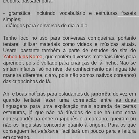
Depois, passarei para:
- gramática, incluindo vocabulário e estruturas frasais
simples;
- diálogos para conversas do dia-a-dia.
Tenho foco no uso para conversas corriqueiras, portanto
tentarei utilizar materiais como vídeos e músicas atuais.
Usarei bastante também a parte de estudos do site do
Yahoo kids Korea
, que contém diversos materiais úteis para
aprender, pois é voltado para crianças de lá, hehe. Não se
sintam infantis, só no nível de conhecimento da língua (de
maneira diferente, claro, pois não somos nativos coreanos)
das criancinhas de lá.
Ah, e boas notícias para estudantes de
japonês
: de vez em
quando tentarei fazer uma correlação entre as duas
linguagens para uma explicação mais apurada de certas
estruturas, já que não há dúvidas de que há uma certa
correspondência entre o japonês e o coreano, queiram ou
não os linguistas concordar quanto à origem. Para os que
conseguem ler
katakana
, facilitará um pouco para a leitura
em coreano.