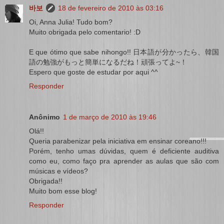
바보
18 de fevereiro de 2010 às 03:16
Oi, Anna Julia! Tudo bom?
Muito obrigada pelo comentario! :D
E que ótimo que sabe nihongo!! 日本語が分かったら、韓国
語の勉強がもっと簡単になるだね！頑張ってよ~！
Espero que goste de estudar por aqui ^^
Responder
Anônimo
1 de março de 2010 às 19:46
Olá!!
Queria parabenizar pela iniciativa em ensinar coreano!!!
Porém, tenho umas dúvidas, quem é deficiente auditiva
como eu, como faço pra aprender as aulas que são com
músicas e vídeos?
Obrigada!!
Muito bom esse blog!
Responder