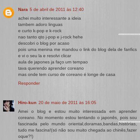
Nara
5 de abril de 2011 às 12:40
achei muito interessante a ideia
tambem adoro linguas
e curto k-pop e k-rock
nao tanto qto j-pop e j-rock hehe
descobri o blog por acaso
pois uma menina me mandou o link do blog dela de fanfics
e vi o seu la e resolvi clicar
aula de japones ja faço um tempao
tava querendo aprender coreano
mas onde tem curso de coreano é longe de casa
Responder
Hiro-kun
20 de maio de 2011 às 16:05
Amei o blog e estou muito interessada em aprender
coreano. No momento estou tentando o japonês, pois sou
fascinada pelo mundo oriental,doramas,bandas,histórias,
tudo me fascina!(só não sou muito chegada ao chinês,fazer
oque?!)