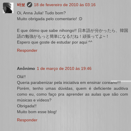
바보
18 de fevereiro de 2010 às 03:16
Oi, Anna Julia! Tudo bom?
Muito obrigada pelo comentario! :D
E que ótimo que sabe nihongo!! 日本語が分かったら、韓国
語の勉強がもっと簡単になるだね！頑張ってよ~！
Espero que goste de estudar por aqui ^^
Responder
Anônimo
1 de março de 2010 às 19:46
Olá!!
Queria parabenizar pela iniciativa em ensinar coreano!!!
Porém, tenho umas dúvidas, quem é deficiente auditiva
como eu, como faço pra aprender as aulas que são com
músicas e vídeos?
Obrigada!!
Muito bom esse blog!
Responder