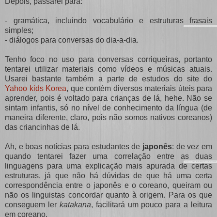
Depois, passarei para:
- gramática, incluindo vocabulário e estruturas frasais
simples;
- diálogos para conversas do dia-a-dia.
Tenho foco no uso para conversas corriqueiras, portanto
tentarei utilizar materiais como vídeos e músicas atuais.
Usarei bastante também a parte de estudos do site do
Yahoo kids Korea
, que contém diversos materiais úteis para
aprender, pois é voltado para crianças de lá, hehe. Não se
sintam infantis, só no nível de conhecimento da língua (de
maneira diferente, claro, pois não somos nativos coreanos)
das criancinhas de lá.
Ah, e boas notícias para estudantes de
japonês
: de vez em
quando tentarei fazer uma correlação entre as duas
linguagens para uma explicação mais apurada de certas
estruturas, já que não há dúvidas de que há uma certa
correspondência entre o japonês e o coreano, queiram ou
não os linguistas concordar quanto à origem. Para os que
conseguem ler
katakana
, facilitará um pouco para a leitura
em coreano.