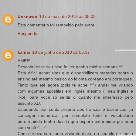
Unknown
10 de maio de 2010 às 05:03
Este comentário foi removido pelo autor.
Responder
karina
18 de junho de 2010 às 05:37
AMEI!!!
Descobri esse seu blog foi ter ganho minha semana ^^
Está dificil achar sites que disponibilizem materias sobre o
ensino até mesmo basico do idioma coreano em portugues.
Tanto que até agora (pois te achei ^^) andei me virando
com algumas apostilas em inglês mesmo ( meu inglês é
lixo!) para você só sentir o quanto me interresso pelo
assunto XD.
Estudando por conta própria aos trancos e barrancos, já
consegui memorizar por completo todo o vocabulario
porem ainda tenho duvida que espero exterminar por aqui
com você ^__^
Com certeza serei uma visitante diaria no seu blog e muito