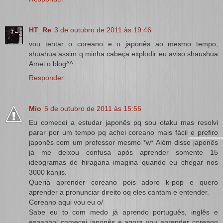
HT_Re
3 de outubro de 2011 às 19:46
vou tentar o coreano e o japonês ao mesmo tempo,
shuahua assim q minha cabeça explodir eu aviso shaushua
Amei o blog^^
Responder
Mio
5 de outubro de 2011 às 15:56
Eu comecei a estudar japonês pq sou otaku mas resolvi
parar por um tempo pq achei coreano mais fácil e prefiro
japonês com um professor mesmo *w* Além disso japonês
já me deixou confusa após aprender somente 15
ideogramas de hiragana imagina quando eu chegar nos
3000 kanjis.
Queria aprender coreano pois adoro k-pop e quero
aprender a pronunciar direito oq eles cantam e entender.
Coreano aqui vou eu o/
Sabe eu to com medo já aprendo português, inglês e
espanhol começei japonês e agora vou aprender coreano