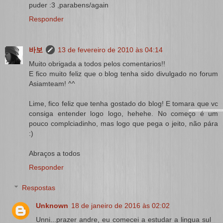
puder :3 ,parabens/again
Responder
바보
13 de fevereiro de 2010 às 04:14
Muito obrigada a todos pelos comentarios!!
E fico muito feliz que o blog tenha sido divulgado no forum
Asiamteam! ^^
Lime, fico feliz que tenha gostado do blog! E tomara que vc
consiga entender logo logo, hehehe. No começo é um
pouco complciadinho, mas logo que pega o jeito, não pára
:)
Abraços a todos
Responder
Respostas
Unknown
18 de janeiro de 2016 às 02:02
Unni...prazer andre, eu comecei a estudar a lingua sul