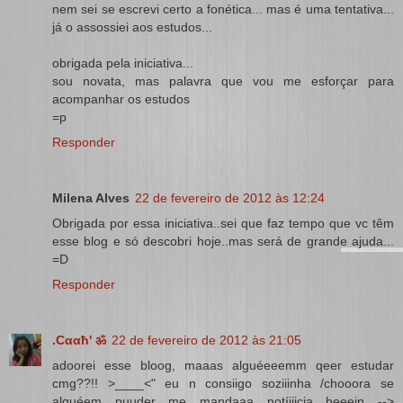
nem sei se escrevi certo a fonética... mas é uma tentativa...
já o assossiei aos estudos...
obrigada pela iniciativa...
sou novata, mas palavra que vou me esforçar para
acompanhar os estudos
=p
Responder
Milena Alves
22 de fevereiro de 2012 às 12:24
Obrigada por essa iniciativa..sei que faz tempo que vc têm
esse blog e só descobri hoje..mas será de grande ajuda...
=D
Responder
.Cααħ' ॐ
22 de fevereiro de 2012 às 21:05
adoorei esse bloog, maaas alguéeeemm qeer estudar
cmg??!! >____<" eu n consiigo soziiinha /chooora se
alguéem puuder me mandaaa notíiiicia heeein -->