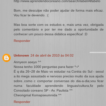
http://www.aprendendocoreano.com/search/label/Alfabeto
Bom, me desculpe não poder ajudar de forma mais eficaz.
Vou ficar te devendo. :(
Mas boa sorte com os estudos e, mais uma vez, obrigada
pelo comentário e por ter me dado a oportunidade de
conhecer um pouco dessa didática específica! :D
Responder
Unknown
24 de abril de 2010 às 04:02
Annyeon aseyo ^^
Nossa tenho 1000 perguntas para fazer *¬*
É q dia 26~28 de Maio vo estudar na Coréia do Sul - seoul
a ito mega assustado e nervoso preciso muito da sua ajuda
sobre..como c comportar conversas do dia-a-dia;vou ficar
numa faculdade aprendendo linguas/cultura,fiz pelo
Consolado coreano SP - Av. Paulista ^^
Cheongmal Komapseumnida ^^
Responder