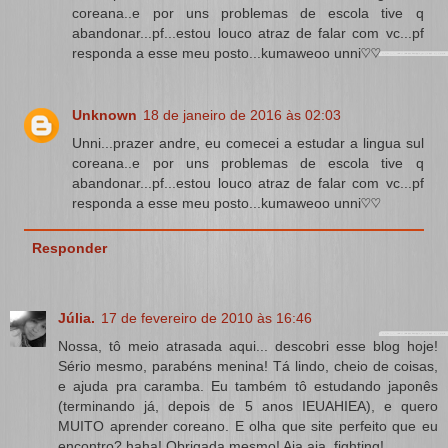
coreana..e por uns problemas de escola tive q
abandonar...pf...estou louco atraz de falar com vc...pf
responda a esse meu posto...kumaweoo unni♡♡
Unknown
18 de janeiro de 2016 às 02:03
Unni...prazer andre, eu comecei a estudar a lingua sul
coreana..e por uns problemas de escola tive q
abandonar...pf...estou louco atraz de falar com vc...pf
responda a esse meu posto...kumaweoo unni♡♡
Responder
Júlia.
17 de fevereiro de 2010 às 16:46
Nossa, tô meio atrasada aqui... descobri esse blog hoje!
Sério mesmo, parabéns menina! Tá lindo, cheio de coisas,
e ajuda pra caramba. Eu também tô estudando japonês
(terminando já, depois de 5 anos IEUAHIEA), e quero
MUITO aprender coreano. E olha que site perfeito que eu
encontro? haha! Obrigada mesmo! Aja aja, fighting!