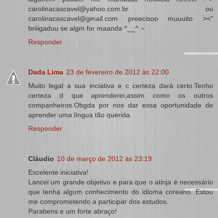
carolinacascavel@yahoo.com.br ou
carolinacascavel@gmail.com preecisoo muuuito ><"
briiigaduu se algm for maanda ^__^ ~
Responder
Dada Lima
23 de fevereiro de 2012 às 22:00
Muito legal a sua inciativa e c certeza dará certo.Tenho
certeza d que aprenderei,assim como os outros
companheiros.Obgda por nos dar essa oportunidade de
aprender uma língua tão querida.
Responder
Cláudio
10 de março de 2012 às 23:19
Excelente iniciativa!
Lancei um grande objetivo e para que o atinja é necessário
que tenha algum conhecimento do idioma coreano. Estou
me comprometendo a participar dos estudos.
Parabens e um forte abraço!