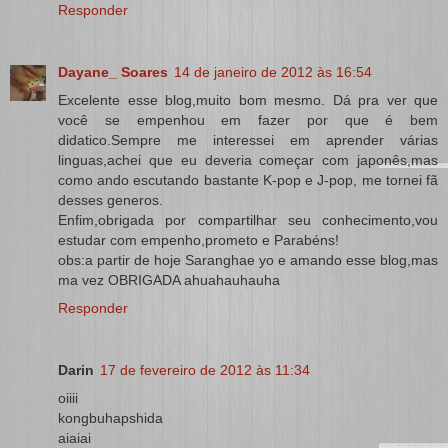
Responder
Dayane_ Soares
14 de janeiro de 2012 às 16:54
Excelente esse blog,muito bom mesmo. Dá pra ver que
você se empenhou em fazer por que é bem
didatico.Sempre me interessei em aprender várias
linguas,achei que eu deveria começar com japonês,mas
como ando escutando bastante K-pop e J-pop, me tornei fã
desses generos.
Enfim,obrigada por compartilhar seu conhecimento,vou
estudar com empenho,prometo e Parabéns!
obs:a partir de hoje Saranghae yo e amando esse blog,mas
ma vez OBRIGADA ahuahauhauha
Responder
Darin
17 de fevereiro de 2012 às 11:34
oiiii
kongbuhapshida
aiaiai