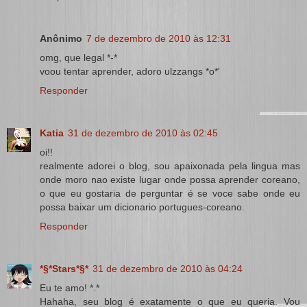
Anônimo
7 de dezembro de 2010 às 12:31
omg, que legal *-*
voou tentar aprender, adoro ulzzangs *o*'
Responder
Katia
31 de dezembro de 2010 às 02:45
oi!!
realmente adorei o blog, sou apaixonada pela lingua mas
onde moro nao existe lugar onde possa aprender coreano,
o que eu gostaria de perguntar é se voce sabe onde eu
possa baixar um dicionario portugues-coreano.
Responder
*§*Stars*§*
31 de dezembro de 2010 às 04:24
Eu te amo! *.*
Hahaha, seu blog é exatamente o que eu queria. Vou