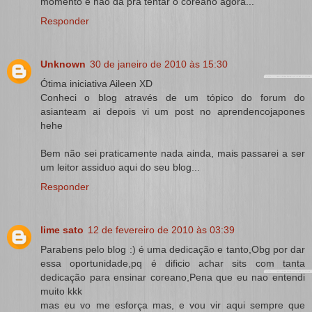
momento e não dá pra tentar o coreano agora...
Responder
Unknown
30 de janeiro de 2010 às 15:30
Ótima iniciativa Aileen XD
Conheci o blog através de um tópico do forum do
asianteam ai depois vi um post no aprendencojapones
hehe
Bem não sei praticamente nada ainda, mais passarei a ser
um leitor assiduo aqui do seu blog...
Responder
lime sato
12 de fevereiro de 2010 às 03:39
Parabens pelo blog :) é uma dedicação e tanto,Obg por dar
essa oportunidade,pq é dificio achar sits com tanta
dedicação para ensinar coreano,Pena que eu nao entendi
muito kkk
mas eu vo me esforça mas, e vou vir aqui sempre que