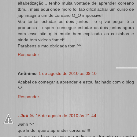
alfabetização... tenho muita vontade de aprender coreano
tbm... mais aqui onde moro foi tão dificil achar um curso de
jap imagina um de coreano O_O impossivel
Vou tentar estudar os dois juntos... o q vai pegar é a
pronuncia... espero conseguir estudar os dois juntos agora
com esse site q tá muito bem explicado as coisinhas e
ainda tem videos *amei*
Parabens e mto obrigada tbm ^^
Responder
Anônimo
1 de agosto de 2010 às 09:10
Acabei de começar a aprender e estou facinado com o blog
*-*
Responder
- Juú ®.
16 de agosto de 2010 às 21:44
wahh *-*
que lindo, quero aprender coreano!!!!
usarei seu blog, ja que me indicaram dizendo ser muito