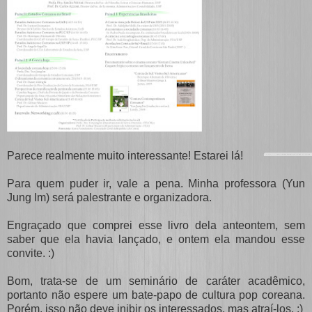
Parece realmente muito interessante! Estarei lá!
Para quem puder ir, vale a pena. Minha professora (Yun
Jung Im) será palestrante e organizadora.
Engraçado que comprei esse livro dela anteontem, sem
saber que ela havia lançado, e ontem ela mandou esse
convite. :)
Bom, trata-se de um seminário de caráter acadêmico,
portanto não espere um bate-papo de cultura pop coreana.
Porém, isso não deve inibir os interessados, mas atraí-los. :)