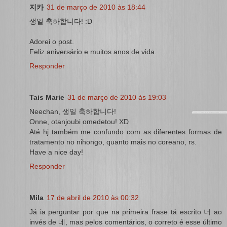
지카
31 de março de 2010 às 18:44
생일 축하합니다! :D
Adorei o post.
Feliz aniversário e muitos anos de vida.
Responder
Tais Marie
31 de março de 2010 às 19:03
Neechan, 생일 축하합니다!
Onne, otanjoubi omedetou! XD
Até hj também me confundo com as diferentes formas de
tratamento no nihongo, quanto mais no coreano, rs.
Have a nice day!
Responder
Mila
17 de abril de 2010 às 00:32
Já ia perguntar por que na primeira frase tá escrito 너 ao
invés de 네, mas pelos comentários, o correto é esse último