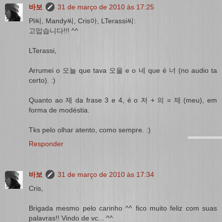
바보
31 de março de 2010 às 17:25
Pl씨, Mandy씨, Cris아, LTerassi씨:
고맙습니다!!! ^^
LTerassi,
Arrumei o 오늘 que tava 오을 e o 네 que é 너 (no audio ta
certo). :)
Quanto ao 제 da frase 3 e 4, é o 저 + 의 = 제 (meu), em
forma de modéstia.
Tks pelo olhar atento, como sempre. :)
Responder
바보
31 de março de 2010 às 17:34
Cris,
Brigada mesmo pelo carinho ^^ fico muito feliz com suas
palavras!! Vindo de vc... ^^