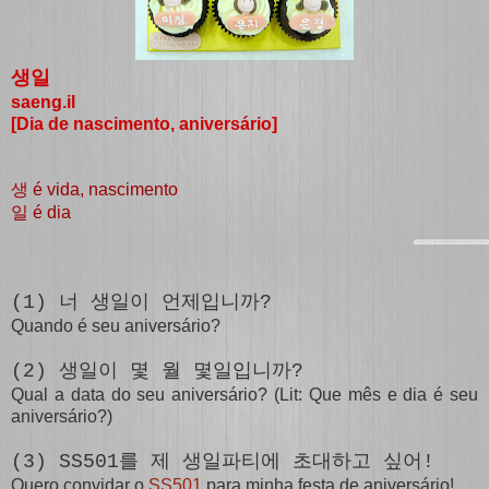
생일
saeng.il
[Dia de nascimento, aniversário]
é vida, nascimento
생
é dia
일
(1) 너 생일이 언제입니까?
Quando é seu aniversário?
(2) 생일이 몇 월
몇일
입니까?
Qual a data do seu aniversário? (Lit: Que mês e dia é seu
aniversário?)
(3) SS501를 제 생일파티에 초대하고 싶어!
Quero convidar o
SS501
para minha festa de aniversário!