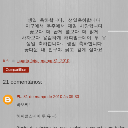
생일 축하합니다, 생일축하합니다
지구에서 우주에서 제일 사랑합니다
꽃보다 더 곱게 별보다 더 밝게
사자보다 용감하게 해피벌스데이 투 유
생일 축하합니다, 생일 축하합니다
꽃다운 내 친구야 굵고 깊게 살아요
바보
às
quarta-feira, março 31, 2010
Compartilhar
21 comentários:
PL
31 de março de 2010 às 09:33
바보씨!
해피벌스데이 투 유 =3
Gostei da músiquinha, essa melodia deve estar em todos