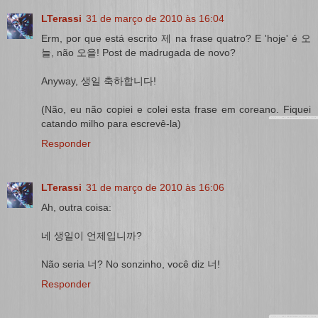
LTerassi
31 de março de 2010 às 16:04
Erm, por que está escrito 제 na frase quatro? E 'hoje' é 오
늘, não 오을! Post de madrugada de novo?
Anyway, 생일 축하합니다!
(Não, eu não copiei e colei esta frase em coreano. Fiquei
catando milho para escrevê-la)
Responder
LTerassi
31 de março de 2010 às 16:06
Ah, outra coisa:
네 생일이 언제입니까?
Não seria 너? No sonzinho, você diz 너!
Responder