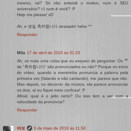
mesmo, né? Só não entendi o motivo, num é SEU
aniversário? 너 num é você? :P
Help me please! xD
Ah, e 생일 축하합니다 atrasado! hehe ^^
Responder
Mila
17 de abril de 2010 às 01:03
Ah, só mais uma coisa que eu esqueci de perguntar: Os ᄒ
de "축하합니다" são pronunciados ou não? Porque no início
do vídeo, quando a menininha pronuncia a palavra pela
primeira vez (falando e não cantando), me parece que não.
Mas depois, no decorrer da música, ela parece pronunciar
os dois, aí eu fiquei meio confusa! :P
Afinal, qual é o jeito certo? Ou isso tem a ver com a
velocidade da pronúncia?
Responder
바보
5 de maio de 2010 às 11:50