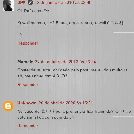
바보
12 de junho de 2010 às 02:46
Oi, Rafa-chan!^^
Kawaii mesmo, ne? Entao, em coreano, kawaii é 귀여워!
:D
Responder
Marcele
27 de outubro de 2013 às 23:24
Gostei da música, obrigado pelo post, me ajudou muito rs...
ah, meu niver tbm é 31/03
Responder
Unknown
26 de abril de 2020 às 15:51
No caso de 합니다 pq a pronúncia fica hamnida? O ㅂ no
batchim n fica com som do p?
Responder