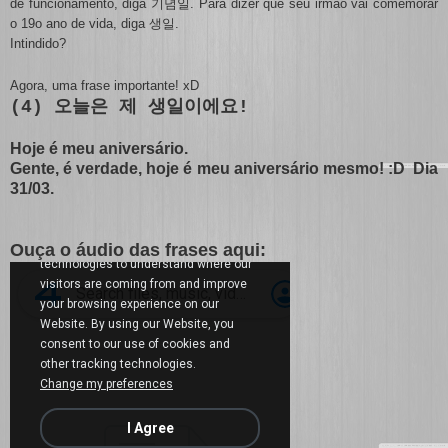
de funcionamento, diga
. Para dizer que seu irmão vai comemorar
기념일
o 19o ano de vida, diga
.
생일
Intindido?
Agora, uma frase importante! xD
(4) 오늘은 제 생일이에요!
Hoje é meu aniversário.
Gente, é verdade, hoje é meu aniversário mesmo! :D Dia
31/03.
Ouça o áudio das frases aqui: