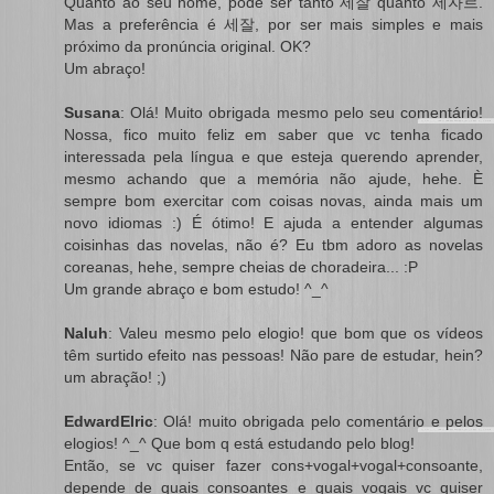
Quanto ao seu nome, pode ser tanto 세잘 quanto 세자르.
Mas a preferência é 세잘, por ser mais simples e mais
próximo da pronúncia original. OK?
Um abraço!
Susana
: Olá! Muito obrigada mesmo pelo seu comentário!
Nossa, fico muito feliz em saber que vc tenha ficado
interessada pela língua e que esteja querendo aprender,
mesmo achando que a memória não ajude, hehe. È
sempre bom exercitar com coisas novas, ainda mais um
novo idiomas :) É ótimo! E ajuda a entender algumas
coisinhas das novelas, não é? Eu tbm adoro as novelas
coreanas, hehe, sempre cheias de choradeira... :P
Um grande abraço e bom estudo! ^_^
Naluh
: Valeu mesmo pelo elogio! que bom que os vídeos
têm surtido efeito nas pessoas! Não pare de estudar, hein?
um abração! ;)
EdwardElric
: Olá! muito obrigada pelo comentário e pelos
elogios! ^_^ Que bom q está estudando pelo blog!
Então, se vc quiser fazer cons+vogal+vogal+consoante,
depende de quais consoantes e quais vogais vc quiser