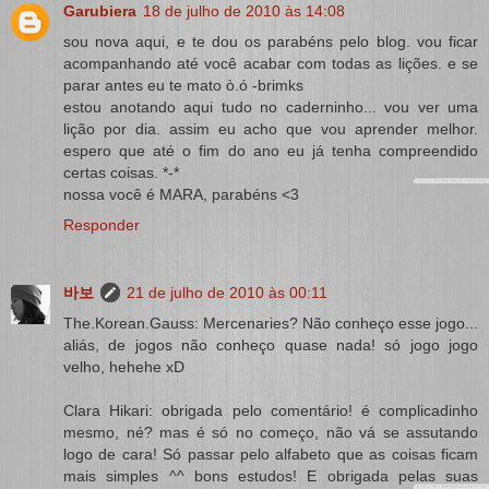
Garubiera
18 de julho de 2010 às 14:08
sou nova aqui, e te dou os parabéns pelo blog. vou ficar
acompanhando até você acabar com todas as lições. e se
parar antes eu te mato ò.ó -brimks
estou anotando aqui tudo no caderninho... vou ver uma
lição por dia. assim eu acho que vou aprender melhor.
espero que até o fim do ano eu já tenha compreendido
certas coisas. *-*
nossa você é MARA, parabéns <3
Responder
바보
21 de julho de 2010 às 00:11
The.Korean.Gauss: Mercenaries? Não conheço esse jogo...
aliás, de jogos não conheço quase nada! só jogo jogo
velho, hehehe xD
Clara Hikari: obrigada pelo comentário! é complicadinho
mesmo, né? mas é só no começo, não vá se assutando
logo de cara! Só passar pelo alfabeto que as coisas ficam
mais simples ^^ bons estudos! E obrigada pelas suas