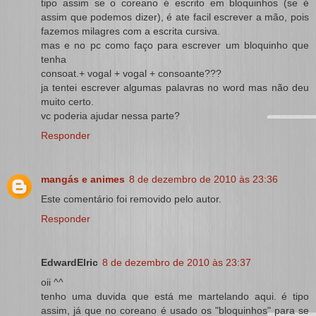
tipo assim se o coreano é escrito em bloquinhos (se é
assim que podemos dizer), é ate facil escrever a mão, pois
fazemos milagres com a escrita cursiva.
mas e no pc como faço para escrever um bloquinho que
tenha
consoat.+ vogal + vogal + consoante???
ja tentei escrever algumas palavras no word mas não deu
muito certo.
vc poderia ajudar nessa parte?
Responder
mangás e animes
8 de dezembro de 2010 às 23:36
Este comentário foi removido pelo autor.
Responder
EdwardElric
8 de dezembro de 2010 às 23:37
oii ^^
tenho uma duvida que está me martelando aqui. é tipo
assim, já que no coreano é usado os "bloquinhos" para se