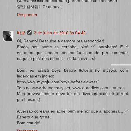
Queria assistir em coreano,porém não estou achando.
정말 감사합니다,denovo
Responder
바보
3 de julho de 2010 às 04:42
Oi, Renato! Desculpe a demora pra responder!
Então, seu nome ta certinho, sim! ^^ parabens! E é
estranho que nao ta mesmo funcionando pra comentar
naquele post dos nomes... cada coisa... x(
Bom, eu assisti Boys before flowers no mysoju, com
legendas em ingles:
http://www.mysoju.com/boys-before-flowers/
Tem no
www.dramacrazy.net
,
www.d-addicts.com
e outros.
Mas provavelmente deve ter em diversos sites de torrent
pra baixar. :)
A versão coreana eu achei bem melhor que a japonesa... :P
Espero que goste.
Bom estudo!