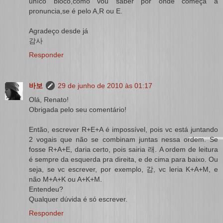
uníco bloco,como vou saber por onde começa a
pronuncia,se é pelo A,R ou E.
Agradeço desde já
감사
Responder
바보
29 de junho de 2010 às 01:17
Olá, Renato!
Obrigada pelo seu comentário!
Então, escrever R+E+A é impossível, pois vc está juntando
2 vogais que não se combinam juntas nessa ordem. Se
fosse R+A+E, daria certo, pois sairia 래. A ordem de leitura
é sempre da esquerda pra direita, e de cima para baixo. Ou
seja, se vc escrever, por exemplo, 감, vc leria K+A+M, e
não M+A+K ou A+K+M.
Entendeu?
Qualquer dúvida é só escrever.
Responder