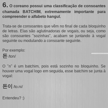
6
.
O coreano possui uma classificação de consoantes
chamada BATCHIM, extremamente importante para
compreender o alfabeto hangul.
Trata-se de consoantes que vêm no final de cada bloquinho
de letras. Elas são aglutinadoras de vogais, ou seja, como
são consoantes "sozinhas", acabam se juntando à vogal
seguinte ou modulando a consoante seguinte.
Por exemplo:
돈
/ton/
O "n" é um batchim, pois está sozinho no bloquinho. Se
houver uma vogal logo em seguida, esse batchim se junta à
vogal:
돈이
/to.ni/
Entendeu? :)