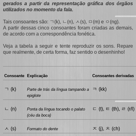
gerados a partir da representação gráfica dos órgãos
utilizados no momento da fala.
ㄱ
ㄴ
ㅅ
ㅁ
ㅇ
Tais consoantes são:
(k),
(n),
(s),
(m) e
(ng).
A partir dessas cinco consoantes foram criadas as demais,
de acordo com a correspondência fonética.
Veja a tabela a seguir e tente reproduzir os sons. Repare
que realmente, de certa forma, faz sentido o desenhinho!
Consoante
Explicação
Consoantes derivadas
ㄱ
ㅋ
(k)
(kk)
Parte de trás da língua tampando a
epiglote
ㄴ
ㄷ
ㅌ
ㄹ
(n)
(t),
(th),
(r/l)
Ponta da língua tocando o palato
(céu da boca)
ㅅ
ㅈ
ㅊ
(s)
(j),
(ch)
Formato do dente