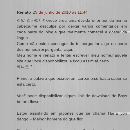
Renato
29 de junho de 2010 às 11:44
정말 감사합니다,você tirou uma dúvida enormer da minha
cabeça,me desculpe por deixar vários comentários em
cada parte do blog,e que realmente começei a gostar da
lingua.
Como não estou conseguindo te perguntar algo na parte
dos nomes,irei perguntar aqui.
Meu nome é renato e tentei escrever meu nome,naquele
site que você disponobilizou e ficou assim tá certo
레나토 ?
Primeira palavra que escrevi em coreano,só basta saber se
está certo.
Você pode disponibilizar algum link de download de Boys
before flower.
Estou assistindo em japonês que se chama Hana yori
dango = Melhor homens do que flor.