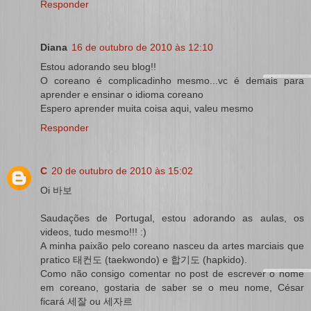
Responder
Diana
16 de outubro de 2010 às 12:10
Estou adorando seu blog!!
O coreano é complicadinho mesmo...vc é demais para
aprender e ensinar o idioma coreano
Espero aprender muita coisa aqui, valeu mesmo
Responder
C
20 de outubro de 2010 às 15:02
Oi 바보
Saudações de Portugal, estou adorando as aulas, os
videos, tudo mesmo!!! :)
A minha paixão pelo coreano nasceu da artes marciais que
pratico 태컨도 (taekwondo) e 합기도 (hapkido).
Como não consigo comentar no post de escrever o nome
em coreano, gostaria de saber se o meu nome, César
ficará 세잘 ou 세자르