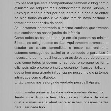
Pro pessoal que está acompanhando também o blog com o
otimismo de adquirir mais conhecimento nesse idioma, o
unico que tenho a dizer por enquanto é que não é só entrar
no blog todos os dias e vê o que tem de novo postado e
tentar entender assim do nada.
Aqui estamos percorrendo o mesmo caminho que tivemos
que caminhar no nosso jardim de infancia.
Como todos os estudantes hoje em dia passam no minimo
5 horas no colégio todos os dias. Aqui também teremos que
estudar as coisas aprendidas e testar se realmente
estamos conseguindo assimiliar o conteudo e para isso é
necessario ao menos 2 horas diarias de estudo de coreano
pois como todos já devem ter sentido, o coreano se torna
dificl pois não é como o inglês, espanhol, frances, italiano...
que já tem uma grande influencia no nosso meio e já temos
intimidade com o alfabeto.
Então vamos nos esforça de verdade pessoal!! Aja aja!
hum... minha primeira duvida é sobre a ordem de escrita.
Tendo você dito que tem 3 formas eu gostaria de saber
qual é a mais usada atualmente e se tem ocasioes certas
para usar cada tipo.