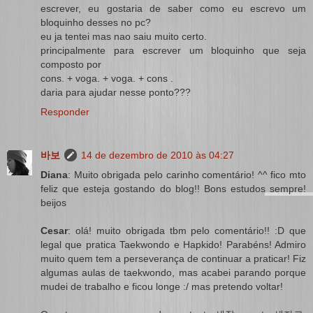
escrever, eu gostaria de saber como eu escrevo um
bloquinho desses no pc?
eu ja tentei mas nao saiu muito certo.
principalmente para escrever um bloquinho que seja
composto por
cons. + voga. + voga. + cons .
daria para ajudar nesse ponto???
Responder
바보
14 de dezembro de 2010 às 04:27
Diana
: Muito obrigada pelo carinho comentário! ^^ fico mto
feliz que esteja gostando do blog!! Bons estudos sempre!
beijos
Cesar
: olá! muito obrigada tbm pelo comentário!! :D que
legal que pratica Taekwondo e Hapkido! Parabéns! Admiro
muito quem tem a perseverança de continuar a praticar! Fiz
algumas aulas de taekwondo, mas acabei parando porque
mudei de trabalho e ficou longe :/ mas pretendo voltar!