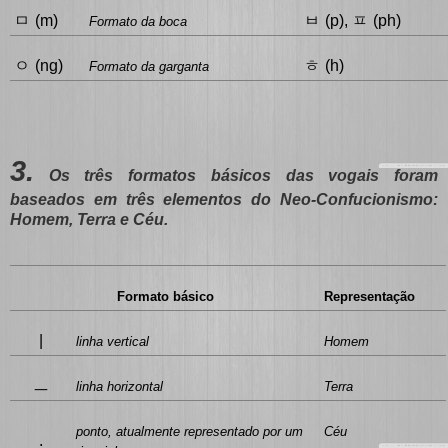
ㅁ
ㅂ
ㅍ
(m)
(p),
(ph)
Formato da boca
ㅇ
ㅎ
(ng)
(h)
Formato da garganta
3.
Os três formatos básicos das vogais foram
baseados em três elementos do Neo-Confucionismo:
Homem, Terra e Céu.
Formato básico
Representação
|
linha vertical
Homem
ㅡ
linha horizontal
Terra
ponto, atualmente representado por um
Céu
.