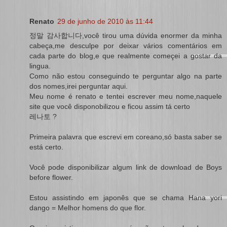
Renato
29 de junho de 2010 às 11:44
정말 감사합니다,você tirou uma dúvida enormer da minha
cabeça,me desculpe por deixar vários comentários em
cada parte do blog,e que realmente começei a gostar da
lingua.
Como não estou conseguindo te perguntar algo na parte
dos nomes,irei perguntar aqui.
Meu nome é renato e tentei escrever meu nome,naquele
site que você disponobilizou e ficou assim tá certo
레나토 ?
Primeira palavra que escrevi em coreano,só basta saber se
está certo.
Você pode disponibilizar algum link de download de Boys
before flower.
Estou assistindo em japonês que se chama Hana yori
dango = Melhor homens do que flor.