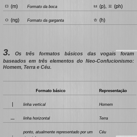
ㅁ
ㅂ
ㅍ
(m)
(p),
(ph)
Formato da boca
ㅇ
ㅎ
(ng)
(h)
Formato da garganta
3.
Os três formatos básicos das vogais foram
baseados em três elementos do Neo-Confucionismo:
Homem, Terra e Céu.
Formato básico
Representação
|
linha vertical
Homem
ㅡ
linha horizontal
Terra
ponto, atualmente representado por um
Céu
.