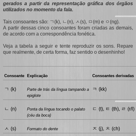
gerados a partir da representação gráfica dos órgãos
utilizados no momento da fala.
ㄱ
ㄴ
ㅅ
ㅁ
ㅇ
Tais consoantes são:
(k),
(n),
(s),
(m) e
(ng).
A partir dessas cinco consoantes foram criadas as demais,
de acordo com a correspondência fonética.
Veja a tabela a seguir e tente reproduzir os sons. Repare
que realmente, de certa forma, faz sentido o desenhinho!
Consoante
Explicação
Consoantes derivadas
ㄱ
ㅋ
(k)
(kk)
Parte de trás da língua tampando a
epiglote
ㄴ
ㄷ
ㅌ
ㄹ
(n)
(t),
(th),
(r/l)
Ponta da língua tocando o palato
(céu da boca)
ㅅ
ㅈ
ㅊ
(s)
(j),
(ch)
Formato do dente