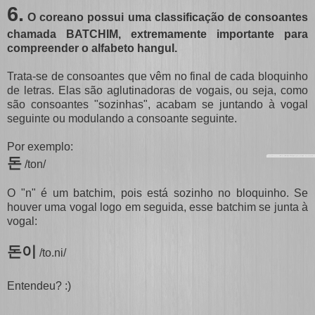
6
.
O coreano possui uma classificação de consoantes
chamada BATCHIM, extremamente importante para
compreender o alfabeto hangul.
Trata-se de consoantes que vêm no final de cada bloquinho
de letras. Elas são aglutinadoras de vogais, ou seja, como
são consoantes "sozinhas", acabam se juntando à vogal
seguinte ou modulando a consoante seguinte.
Por exemplo:
돈
/ton/
O "n" é um batchim, pois está sozinho no bloquinho. Se
houver uma vogal logo em seguida, esse batchim se junta à
vogal:
돈이
/to.ni/
Entendeu? :)