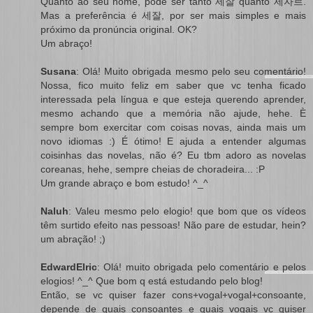
Quanto ao seu nome, pode ser tanto 세잘 quanto 세자르.
Mas a preferência é 세잘, por ser mais simples e mais
próximo da pronúncia original. OK?
Um abraço!
Susana
: Olá! Muito obrigada mesmo pelo seu comentário!
Nossa, fico muito feliz em saber que vc tenha ficado
interessada pela língua e que esteja querendo aprender,
mesmo achando que a memória não ajude, hehe. È
sempre bom exercitar com coisas novas, ainda mais um
novo idiomas :) É ótimo! E ajuda a entender algumas
coisinhas das novelas, não é? Eu tbm adoro as novelas
coreanas, hehe, sempre cheias de choradeira... :P
Um grande abraço e bom estudo! ^_^
Naluh
: Valeu mesmo pelo elogio! que bom que os vídeos
têm surtido efeito nas pessoas! Não pare de estudar, hein?
um abração! ;)
EdwardElric
: Olá! muito obrigada pelo comentário e pelos
elogios! ^_^ Que bom q está estudando pelo blog!
Então, se vc quiser fazer cons+vogal+vogal+consoante,
depende de quais consoantes e quais vogais vc quiser