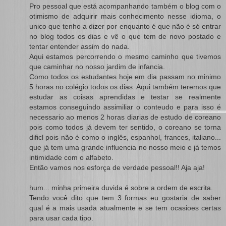
Pro pessoal que está acompanhando também o blog com o
otimismo de adquirir mais conhecimento nesse idioma, o
unico que tenho a dizer por enquanto é que não é só entrar
no blog todos os dias e vê o que tem de novo postado e
tentar entender assim do nada.
Aqui estamos percorrendo o mesmo caminho que tivemos
que caminhar no nosso jardim de infancia.
Como todos os estudantes hoje em dia passam no minimo
5 horas no colégio todos os dias. Aqui também teremos que
estudar as coisas aprendidas e testar se realmente
estamos conseguindo assimiliar o conteudo e para isso é
necessario ao menos 2 horas diarias de estudo de coreano
pois como todos já devem ter sentido, o coreano se torna
dificl pois não é como o inglês, espanhol, frances, italiano...
que já tem uma grande influencia no nosso meio e já temos
intimidade com o alfabeto.
Então vamos nos esforça de verdade pessoal!! Aja aja!
hum... minha primeira duvida é sobre a ordem de escrita.
Tendo você dito que tem 3 formas eu gostaria de saber
qual é a mais usada atualmente e se tem ocasioes certas
para usar cada tipo.