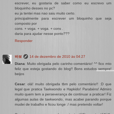
escrever, eu gostaria de saber como eu escrevo um
bloquinho desses no pc?
eu ja tentei mas nao saiu muito certo.
principalmente para escrever um bloquinho que seja
composto por
cons. + voga. + voga. + cons .
daria para ajudar nesse ponto???
Responder
바보
14 de dezembro de 2010 às 04:27
Diana
: Muito obrigada pelo carinho comentário! ^^ fico mto
feliz que esteja gostando do blog!! Bons estudos sempre!
beijos
Cesar
: olá! muito obrigada tbm pelo comentário!! :D que
legal que pratica Taekwondo e Hapkido! Parabéns! Admiro
muito quem tem a perseverança de continuar a praticar! Fiz
algumas aulas de taekwondo, mas acabei parando porque
mudei de trabalho e ficou longe :/ mas pretendo voltar!