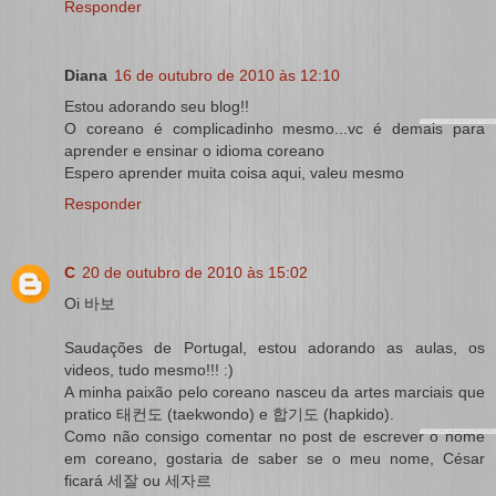
Responder
Diana
16 de outubro de 2010 às 12:10
Estou adorando seu blog!!
O coreano é complicadinho mesmo...vc é demais para
aprender e ensinar o idioma coreano
Espero aprender muita coisa aqui, valeu mesmo
Responder
C
20 de outubro de 2010 às 15:02
Oi 바보
Saudações de Portugal, estou adorando as aulas, os
videos, tudo mesmo!!! :)
A minha paixão pelo coreano nasceu da artes marciais que
pratico 태컨도 (taekwondo) e 합기도 (hapkido).
Como não consigo comentar no post de escrever o nome
em coreano, gostaria de saber se o meu nome, César
ficará 세잘 ou 세자르