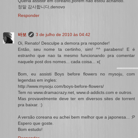
Queria assistir em coreano,porém não estou achando.
정말 감사합니다,denovo
Responder
바보
3 de julho de 2010 às 04:42
Oi, Renato! Desculpe a demora pra responder!
Então, seu nome ta certinho, sim! ^^ parabens! E é
estranho que nao ta mesmo funcionando pra comentar
naquele post dos nomes... cada coisa... x(
Bom, eu assisti Boys before flowers no mysoju, com
legendas em ingles:
http://www.mysoju.com/boys-before-flowers/
Tem no
www.dramacrazy.net
,
www.d-addicts.com
e outros.
Mas provavelmente deve ter em diversos sites de torrent
pra baixar. :)
A versão coreana eu achei bem melhor que a japonesa... :P
Espero que goste.
Bom estudo!