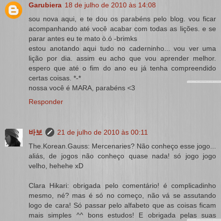
Garubiera
18 de julho de 2010 às 14:08
sou nova aqui, e te dou os parabéns pelo blog. vou ficar
acompanhando até você acabar com todas as lições. e se
parar antes eu te mato ò.ó -brimks
estou anotando aqui tudo no caderninho... vou ver uma
lição por dia. assim eu acho que vou aprender melhor.
espero que até o fim do ano eu já tenha compreendido
certas coisas. *-*
nossa você é MARA, parabéns <3
Responder
바보
21 de julho de 2010 às 00:11
The.Korean.Gauss: Mercenaries? Não conheço esse jogo...
aliás, de jogos não conheço quase nada! só jogo jogo
velho, hehehe xD
Clara Hikari: obrigada pelo comentário! é complicadinho
mesmo, né? mas é só no começo, não vá se assutando
logo de cara! Só passar pelo alfabeto que as coisas ficam
mais simples ^^ bons estudos! E obrigada pelas suas