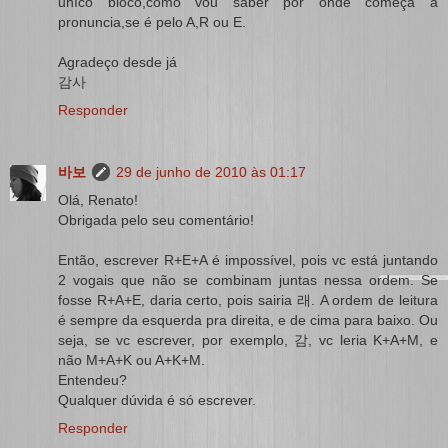
uníco bloco,como vou saber por onde começa a
pronuncia,se é pelo A,R ou E.
Agradeço desde já
감사
Responder
바보
29 de junho de 2010 às 01:17
Olá, Renato!
Obrigada pelo seu comentário!
Então, escrever R+E+A é impossível, pois vc está juntando
2 vogais que não se combinam juntas nessa ordem. Se
fosse R+A+E, daria certo, pois sairia 래. A ordem de leitura
é sempre da esquerda pra direita, e de cima para baixo. Ou
seja, se vc escrever, por exemplo, 감, vc leria K+A+M, e
não M+A+K ou A+K+M.
Entendeu?
Qualquer dúvida é só escrever.
Responder