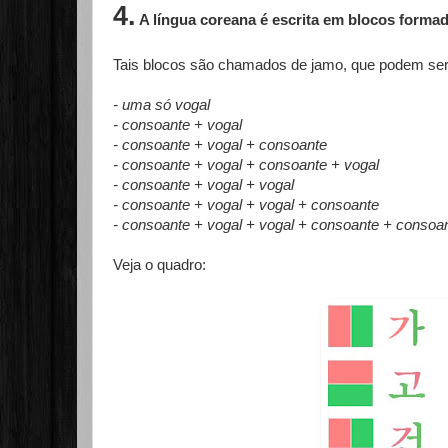
4.
A língua coreana é escrita em blocos formad
Tais blocos são chamados de jamo, que podem ser
- uma só vogal
- consoante + vogal
- consoante + vogal + consoante
- consoante + vogal + consoante + vogal
- consoante + vogal + vogal
- consoante + vogal + vogal + consoante
- consoante + vogal + vogal + consoante + consoa
Veja o quadro: