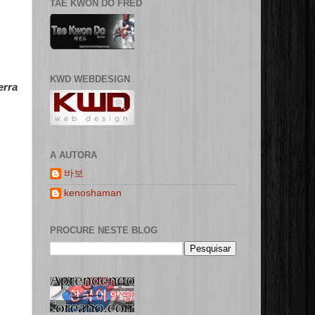
TAE KWON DO FRED
KWD WEBDESIGN
erra
A AUTORA
바보
kenoshaman
PROCURE NESTE BLOG