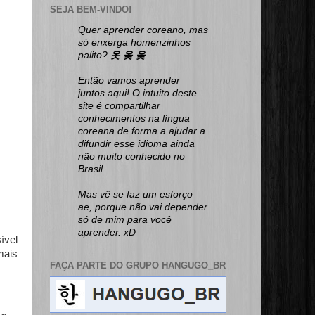
SEJA BEM-VINDO!
Quer aprender coreano, mas
só enxerga homenzinhos
palito?
옷 옺 웆
Então vamos aprender
juntos aqui! O intuito deste
site é compartilhar
conhecimentos na língua
coreana de forma a ajudar a
difundir esse idioma ainda
não muito conhecido no
Brasil.
Mas vê se faz um esforço
ae, porque não vai depender
só de mim para você
aprender. xD
ível
mais
FAÇA PARTE DO GRUPO HANGUGO_BR