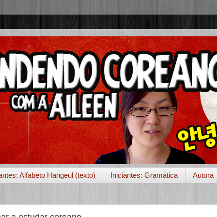
iantes: Alfabeto Hangeul (texto)
Iniciantes: Gramática
Autora