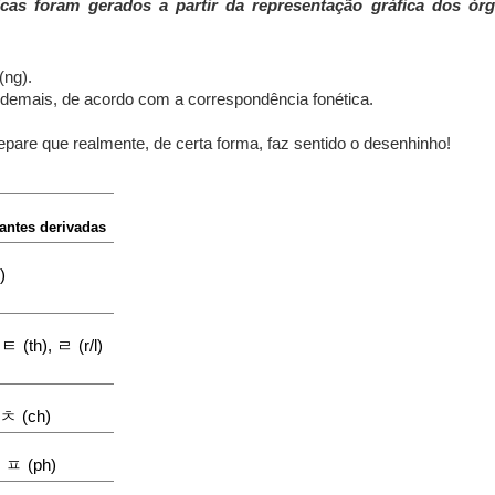
as foram gerados a partir da representação gráfica dos ór
(ng).
 demais, de acordo com a correspondência fonética.
Repare que realmente, de certa forma, faz sentido o desenhinho!
antes derivadas
)
ㅌ
ㄹ
,
(th),
(r/l)
ㅊ
(ch)
ㅍ
,
(ph)