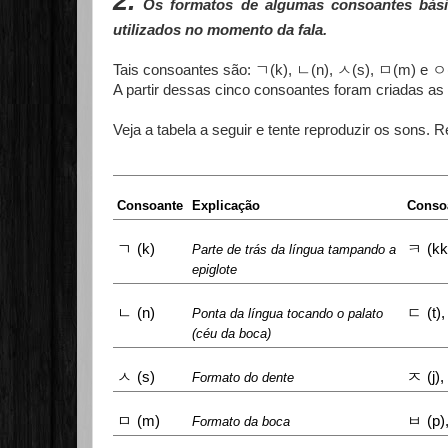
2
.
Os formatos de algumas consoantes básic
utilizados no momento da fala.
ㄱ
ㄴ
ㅅ
ㅁ
ㅇ
Tais consoantes são:
(k),
(n),
(s),
(m) e
A partir dessas cinco consoantes foram criadas as
Veja a tabela a seguir e tente reproduzir os sons. 
Consoante
Explicação
Conso
ㄱ
ㅋ
(k)
(kk
Parte de trás da língua tampando a
epiglote
ㄴ
ㄷ
(n)
(t)
Ponta da língua tocando o palato
(céu da boca)
ㅅ
ㅈ
(s)
(j),
Formato do dente
ㅁ
ㅂ
(m)
(p)
Formato da boca