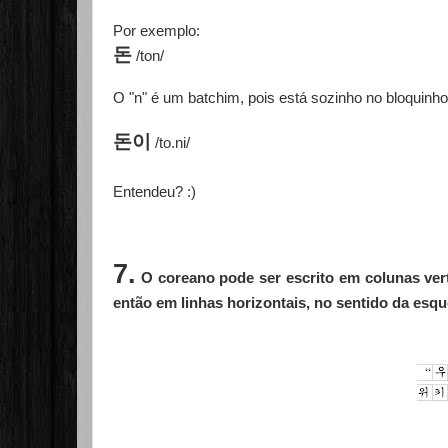
Por exemplo:
돈
/ton/
O "n" é um batchim, pois está sozinho no bloquinh
돈이
/to.ni/
Entendeu? :)
7.
O coreano pode ser escrito em colunas vert
então em linhas horizontais, no sentido da esque