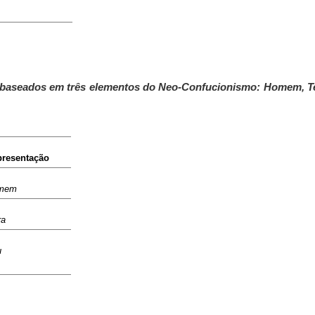
m baseados em três elementos do Neo-Confucionismo: Homem, T
resentação
mem
ra
u