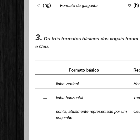
ㅇ
ㅎ
(ng)
(h)
Formato da garganta
3.
Os três formatos básicos das vogais fora
e Céu.
Formato básico
Rep
|
linha vertical
Ho
ㅡ
linha horizontal
Ter
ponto, atualmente representado por um
Cé
.
risquinho