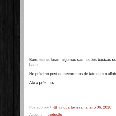
Bom, essas foram algumas das noções básicas que
base!
No próximo post começaremos de fato com o alfabe
Até a próxima.
Postado por
바보
às
quarta-feira, janeiro 06, 2010
Assunto:
Introdução