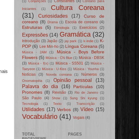
Consoantes
(4)
(1)
Conjunções
(1)
Coreano para
Cultura Coreana
Iniciantes
(1)
(31)
Curiosidades
(17)
Curso de
coreano
(8)
Escola de coreano
(4)
Drama
(1)
Estruturas
(5)
Exercícios
(2)
Etimologia
(1)
Gramática
(32)
Expressões
(14)
K-
Introdução
(3)
Japão
(2)
jay park
(1)
k-indie
(1)
POP
(6)
Língua Coreana
(5)
Lee Min-ho
(2)
Música - Boys Before
Música - 2AM
(1)
Flowers
(5)
Música - DBSK
Música - CN Blue
(1)
(3)
Música - SS501
(2)
Música - f(x)
(1)
Música -
Taeyeon
(1)
Música - U-Kiss
(1)
Música - Younha
(1)
mais
Notícias
(3)
Números
(3)
Novela coreana
(1)
Opinião pessoal
(13)
Onomatopéia
(1)
Palavra do dia
(16)
Partículas
(10)
Pronomes
(8)
Revisão
(3)
Rio de Janeiro
(1)
São Paulo
(4)
Show
(1)
Sung Shi kyung
(1)
Tecnologia
(1)
Texto
(1)
Transcrição
(1)
Utilidades
(17)
Vídeo
(15)
Verbos
(8)
Vocabulário
(41)
Vogais
(4)
TOTAL
PAGES
PAGEVIEWS