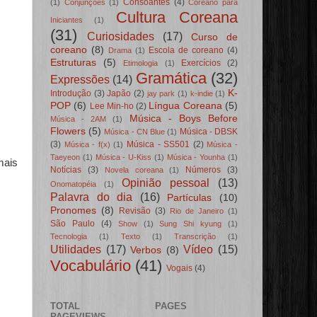
Consoantes
(4)
(1)
Conjunções
(1)
Coreano para
Cultura Coreana
Iniciantes
(1)
(31)
Curiosidades
(17)
Curso de
coreano
(8)
Escola de coreano
(4)
Drama
(1)
Estruturas
(5)
Exercícios
(2)
Etimologia
(1)
Gramática
(32)
Expressões
(14)
K-
Introdução
(3)
Japão
(2)
jay park
(1)
k-indie
(1)
POP
(6)
Língua Coreana
(5)
Lee Min-ho
(2)
Música - Boys Before
Música - 2AM
(1)
Flowers
(5)
Música - DBSK
Música - CN Blue
(1)
(3)
Música - SS501
(2)
Música - f(x)
(1)
Música -
Taeyeon
(1)
Música - U-Kiss
(1)
Música - Younha
(1)
mais
Notícias
(3)
Números
(3)
Novela coreana
(1)
Opinião pessoal
(13)
Onomatopéia
(1)
Palavra do dia
(16)
Partículas
(10)
Pronomes
(8)
Revisão
(3)
Rio de Janeiro
(1)
São Paulo
(4)
Show
(1)
Sung Shi kyung
(1)
Tecnologia
(1)
Texto
(1)
Transcrição
(1)
Utilidades
(17)
Vídeo
(15)
Verbos
(8)
Vocabulário
(41)
Vogais
(4)
TOTAL
PAGES
PAGEVIEWS