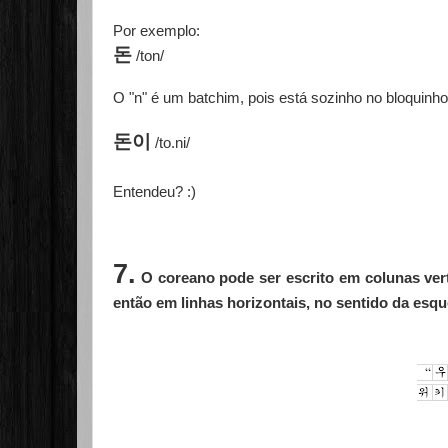
Por exemplo:
돈
/ton/
O "n" é um batchim, pois está sozinho no bloquinh
돈이
/to.ni/
Entendeu? :)
7.
O coreano pode ser escrito em colunas vert
então em linhas horizontais, no sentido da esque