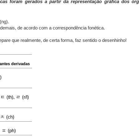
as foram gerados a partir da representação gráfica dos ór
(ng).
 demais, de acordo com a correspondência fonética.
Repare que realmente, de certa forma, faz sentido o desenhinho!
antes derivadas
)
ㅌ
ㄹ
,
(th),
(r/l)
ㅊ
(ch)
ㅍ
,
(ph)