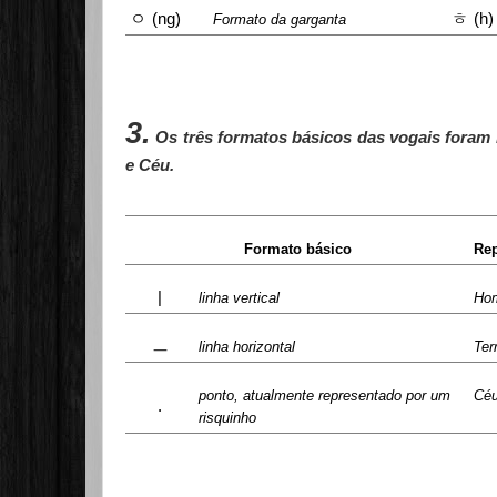
ㅇ
ㅎ
(ng)
(h)
Formato da garganta
3.
Os três formatos básicos das vogais fora
e Céu.
Formato básico
Rep
|
linha vertical
Ho
ㅡ
linha horizontal
Ter
ponto, atualmente representado por um
Cé
.
risquinho