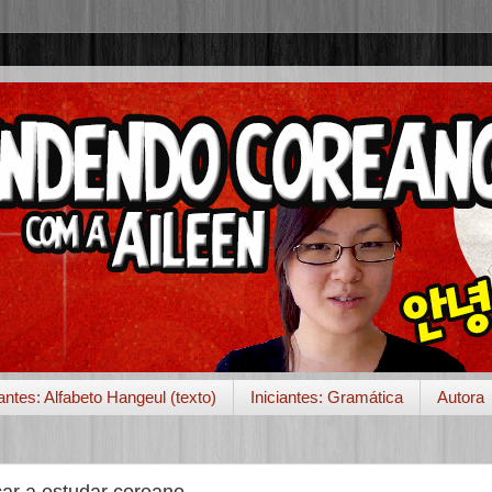
iantes: Alfabeto Hangeul (texto)
Iniciantes: Gramática
Autora