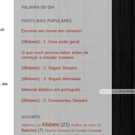
PALAVRA DO DIA
POSTS MAIS POPULARES
al:
Escreva seu nome em coreano!
[Alfabeto] - 1. Uma visão geral
O que você precisa saber antes de
começar a estudar coreano
[Alfabeto] - 2. Vogais Simples
[Alfabeto] - 3. Vogais derivadas
, ou
Material didático em português
[Alfabeto] - 5. Consoantes Simples
ASSUNTO
Alfabeto
(21)
Adjetivos
(1)
Análise de Letra
(1)
Batchim
(7)
Cinema Coreano
(1)
Comida Coreana]