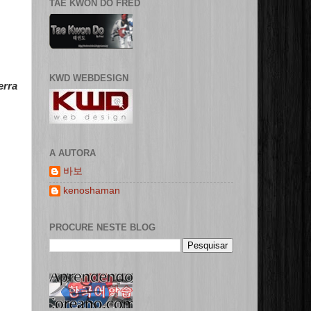
TAE KWON DO FRED
KWD WEBDESIGN
erra
A AUTORA
바보
kenoshaman
PROCURE NESTE BLOG