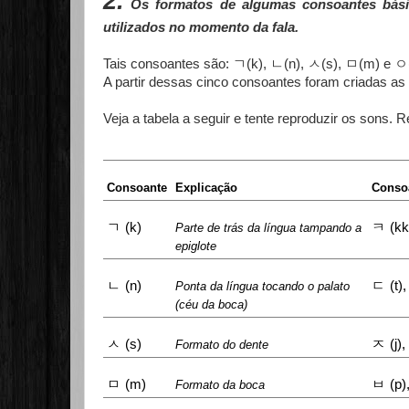
2
.
Os formatos de algumas consoantes básic
utilizados no momento da fala.
ㄱ
ㄴ
ㅅ
ㅁ
ㅇ
Tais consoantes são:
(k),
(n),
(s),
(m) e
A partir dessas cinco consoantes foram criadas as
Veja a tabela a seguir e tente reproduzir os sons. 
Consoante
Explicação
Conso
ㄱ
ㅋ
(k)
(kk
Parte de trás da língua tampando a
epiglote
ㄴ
ㄷ
(n)
(t)
Ponta da língua tocando o palato
(céu da boca)
ㅅ
ㅈ
(s)
(j),
Formato do dente
ㅁ
ㅂ
(m)
(p)
Formato da boca