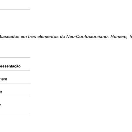
m baseados em três elementos do Neo-Confucionismo: Homem, T
resentação
mem
ra
u