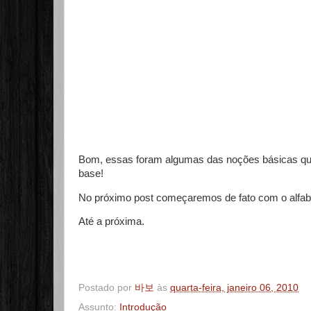
Bom, essas foram algumas das noções básicas que
base!
No próximo post começaremos de fato com o alfabe
Até a próxima.
Postado por
바보
às
quarta-feira, janeiro 06, 2010
Assunto:
Introdução