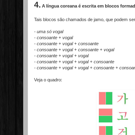
4.
A língua coreana é escrita em blocos formad
Tais blocos são chamados de jamo, que podem ser
- uma só vogal
- consoante + vogal
- consoante + vogal + consoante
- consoante + vogal + consoante + vogal
- consoante + vogal + vogal
- consoante + vogal + vogal + consoante
- consoante + vogal + vogal + consoante + consoa
Veja o quadro: