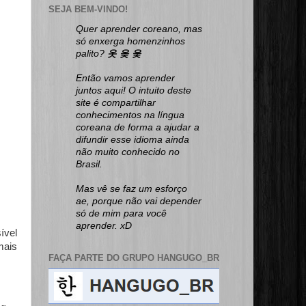
SEJA BEM-VINDO!
Quer aprender coreano, mas
só enxerga homenzinhos
palito?
옷 옺 웆
Então vamos aprender
juntos aqui! O intuito deste
site é compartilhar
conhecimentos na língua
coreana de forma a ajudar a
difundir esse idioma ainda
não muito conhecido no
Brasil.
Mas vê se faz um esforço
ae, porque não vai depender
só de mim para você
aprender. xD
ível
mais
FAÇA PARTE DO GRUPO HANGUGO_BR