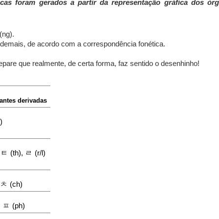
as foram gerados a partir da representação gráfica dos ór
(ng).
 demais, de acordo com a correspondência fonética.
Repare que realmente, de certa forma, faz sentido o desenhinho!
antes derivadas
)
ㅌ
ㄹ
,
(th),
(r/l)
ㅊ
(ch)
ㅍ
,
(ph)