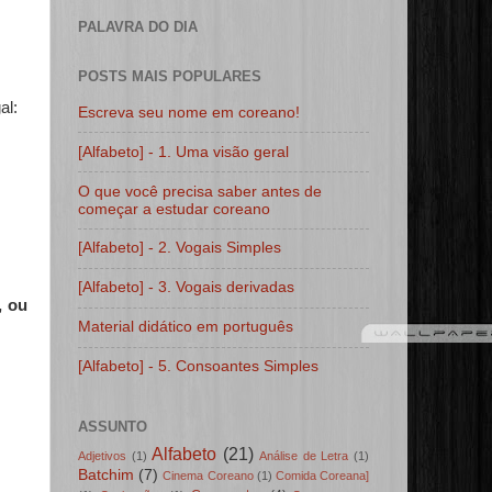
PALAVRA DO DIA
POSTS MAIS POPULARES
al:
Escreva seu nome em coreano!
[Alfabeto] - 1. Uma visão geral
O que você precisa saber antes de
começar a estudar coreano
[Alfabeto] - 2. Vogais Simples
[Alfabeto] - 3. Vogais derivadas
, ou
Material didático em português
[Alfabeto] - 5. Consoantes Simples
ASSUNTO
Alfabeto
(21)
Adjetivos
(1)
Análise de Letra
(1)
Batchim
(7)
Cinema Coreano
(1)
Comida Coreana]