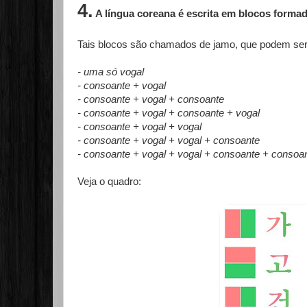
4.
A língua coreana é escrita em blocos formad
Tais blocos são chamados de jamo, que podem ser
- uma só vogal
- consoante + vogal
- consoante + vogal + consoante
- consoante + vogal + consoante + vogal
- consoante + vogal + vogal
- consoante + vogal + vogal + consoante
- consoante + vogal + vogal + consoante + consoa
Veja o quadro: