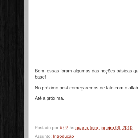
Bom, essas foram algumas das noções básicas que
base!
No próximo post começaremos de fato com o alfabe
Até a próxima.
Postado por
바보
às
quarta-feira, janeiro 06, 2010
Assunto:
Introdução