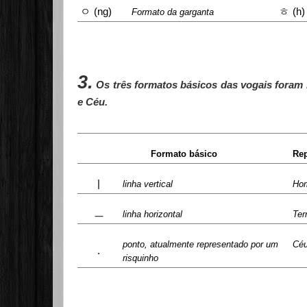
ㅇ
ㅎ
(ng)
(h)
Formato da garganta
3.
Os três formatos básicos das vogais fora
e Céu.
Formato básico
Rep
|
linha vertical
Ho
ㅡ
linha horizontal
Ter
ponto, atualmente representado por um
Cé
.
risquinho