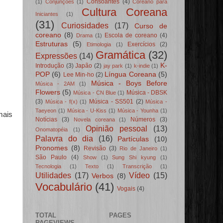
Consoantes
(4)
(1)
Conjunções
(1)
Coreano para
Cultura Coreana
Iniciantes
(1)
(31)
Curiosidades
(17)
Curso de
coreano
(8)
Escola de coreano
(4)
Drama
(1)
Estruturas
(5)
Exercícios
(2)
Etimologia
(1)
Gramática
(32)
Expressões
(14)
K-
Introdução
(3)
Japão
(2)
jay park
(1)
k-indie
(1)
POP
(6)
Língua Coreana
(5)
Lee Min-ho
(2)
Música - Boys Before
Música - 2AM
(1)
Flowers
(5)
Música - DBSK
Música - CN Blue
(1)
(3)
Música - SS501
(2)
Música - f(x)
(1)
Música -
Taeyeon
(1)
Música - U-Kiss
(1)
Música - Younha
(1)
mais
Notícias
(3)
Números
(3)
Novela coreana
(1)
Opinião pessoal
(13)
Onomatopéia
(1)
Palavra do dia
(16)
Partículas
(10)
Pronomes
(8)
Revisão
(3)
Rio de Janeiro
(1)
São Paulo
(4)
Show
(1)
Sung Shi kyung
(1)
Tecnologia
(1)
Texto
(1)
Transcrição
(1)
Utilidades
(17)
Vídeo
(15)
Verbos
(8)
Vocabulário
(41)
Vogais
(4)
TOTAL
PAGES
PAGEVIEWS