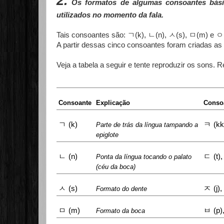
2
.
Os formatos de algumas consoantes básic
utilizados no momento da fala.
ㄱ
ㄴ
ㅅ
ㅁ
ㅇ
Tais consoantes são:
(k),
(n),
(s),
(m) e
A partir dessas cinco consoantes foram criadas as
Veja a tabela a seguir e tente reproduzir os sons. 
Consoante
Explicação
Conso
ㄱ
ㅋ
(k)
(kk
Parte de trás da língua tampando a
epiglote
ㄴ
ㄷ
(n)
(t)
Ponta da língua tocando o palato
(céu da boca)
ㅅ
ㅈ
(s)
(j),
Formato do dente
ㅁ
ㅂ
(m)
(p)
Formato da boca