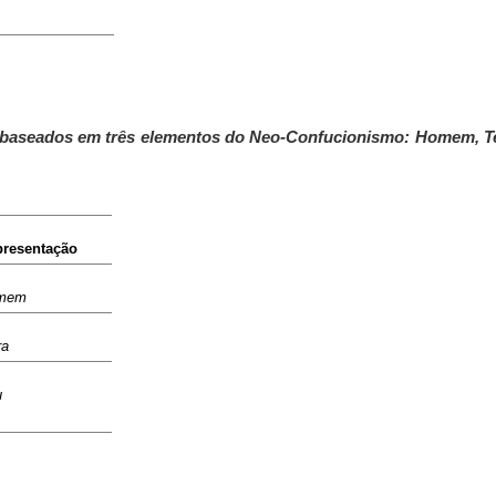
m baseados em três elementos do Neo-Confucionismo: Homem, T
resentação
mem
ra
u