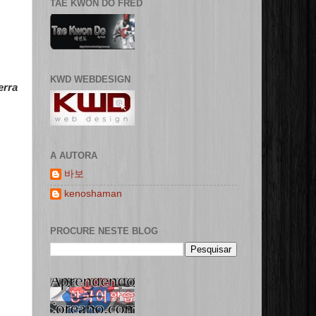
TAE KWON DO FRED
KWD WEBDESIGN
erra
A AUTORA
바보
kenoshaman
PROCURE NESTE BLOG