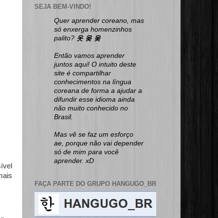
SEJA BEM-VINDO!
Quer aprender coreano, mas
só enxerga homenzinhos
palito?
옷 옺 웆
Então vamos aprender
juntos aqui! O intuito deste
site é compartilhar
conhecimentos na língua
coreana de forma a ajudar a
difundir esse idioma ainda
não muito conhecido no
Brasil.
Mas vê se faz um esforço
ae, porque não vai depender
só de mim para você
aprender. xD
ível
mais
FAÇA PARTE DO GRUPO HANGUGO_BR