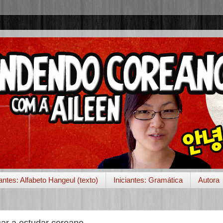
iantes: Alfabeto Hangeul (texto)
Iniciantes: Gramática
Autora