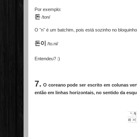
Por exemplo:
돈
/ton/
O "n" é um batchim, pois está sozinho no bloquinh
돈이
/to.ni/
Entendeu? :)
7.
O coreano pode ser escrito em colunas vert
então em linhas horizontais, no sentido da esque