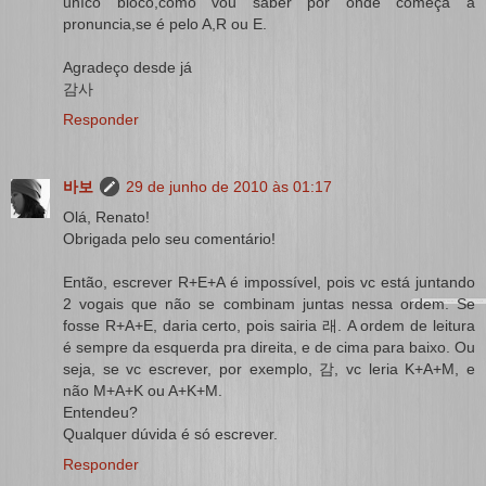
uníco bloco,como vou saber por onde começa a
pronuncia,se é pelo A,R ou E.
Agradeço desde já
감사
Responder
바보
29 de junho de 2010 às 01:17
Olá, Renato!
Obrigada pelo seu comentário!
Então, escrever R+E+A é impossível, pois vc está juntando
2 vogais que não se combinam juntas nessa ordem. Se
fosse R+A+E, daria certo, pois sairia 래. A ordem de leitura
é sempre da esquerda pra direita, e de cima para baixo. Ou
seja, se vc escrever, por exemplo, 감, vc leria K+A+M, e
não M+A+K ou A+K+M.
Entendeu?
Qualquer dúvida é só escrever.
Responder