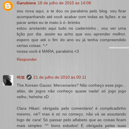
Garubiera
18 de julho de 2010 às 14:08
sou nova aqui, e te dou os parabéns pelo blog. vou ficar
acompanhando até você acabar com todas as lições. e se
parar antes eu te mato ò.ó -brimks
estou anotando aqui tudo no caderninho... vou ver uma
lição por dia. assim eu acho que vou aprender melhor.
espero que até o fim do ano eu já tenha compreendido
certas coisas. *-*
nossa você é MARA, parabéns <3
Responder
바보
21 de julho de 2010 às 00:11
The.Korean.Gauss: Mercenaries? Não conheço esse jogo...
aliás, de jogos não conheço quase nada! só jogo jogo
velho, hehehe xD
Clara Hikari: obrigada pelo comentário! é complicadinho
mesmo, né? mas é só no começo, não vá se assutando
logo de cara! Só passar pelo alfabeto que as coisas ficam
mais simples ^^ bons estudos! E obrigada pelas suas