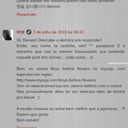
Queria assistir em coreano,porém não estou achando.
정말 감사합니다,denovo
Responder
바보
3 de julho de 2010 às 04:42
Oi, Renato! Desculpe a demora pra responder!
Então, seu nome ta certinho, sim! ^^ parabens! E é
estranho que nao ta mesmo funcionando pra comentar
naquele post dos nomes... cada coisa... x(
Bom, eu assisti Boys before flowers no mysoju, com
legendas em ingles:
http://www.mysoju.com/boys-before-flowers/
Tem no
www.dramacrazy.net
,
www.d-addicts.com
e outros.
Mas provavelmente deve ter em diversos sites de torrent
pra baixar. :)
A versão coreana eu achei bem melhor que a japonesa... :P
Espero que goste.
Bom estudo!