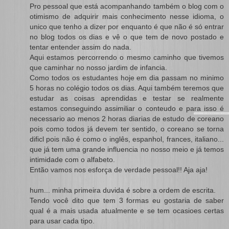
Pro pessoal que está acompanhando também o blog com o
otimismo de adquirir mais conhecimento nesse idioma, o
unico que tenho a dizer por enquanto é que não é só entrar
no blog todos os dias e vê o que tem de novo postado e
tentar entender assim do nada.
Aqui estamos percorrendo o mesmo caminho que tivemos
que caminhar no nosso jardim de infancia.
Como todos os estudantes hoje em dia passam no minimo
5 horas no colégio todos os dias. Aqui também teremos que
estudar as coisas aprendidas e testar se realmente
estamos conseguindo assimiliar o conteudo e para isso é
necessario ao menos 2 horas diarias de estudo de coreano
pois como todos já devem ter sentido, o coreano se torna
dificl pois não é como o inglês, espanhol, frances, italiano...
que já tem uma grande influencia no nosso meio e já temos
intimidade com o alfabeto.
Então vamos nos esforça de verdade pessoal!! Aja aja!
hum... minha primeira duvida é sobre a ordem de escrita.
Tendo você dito que tem 3 formas eu gostaria de saber
qual é a mais usada atualmente e se tem ocasioes certas
para usar cada tipo.