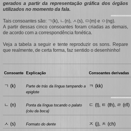
gerados a partir da representação gráfica dos órgãos
utilizados no momento da fala.
ㄱ
ㄴ
ㅅ
ㅁ
ㅇ
Tais consoantes são:
(k),
(n),
(s),
(m) e
(ng).
A partir dessas cinco consoantes foram criadas as demais,
de acordo com a correspondência fonética.
Veja a tabela a seguir e tente reproduzir os sons. Repare
que realmente, de certa forma, faz sentido o desenhinho!
Consoante
Explicação
Consoantes derivadas
ㄱ
ㅋ
(k)
(kk)
Parte de trás da língua tampando a
epiglote
ㄴ
ㄷ
ㅌ
ㄹ
(n)
(t),
(th),
(r/l)
Ponta da língua tocando o palato
(céu da boca)
ㅅ
ㅈ
ㅊ
(s)
(j),
(ch)
Formato do dente