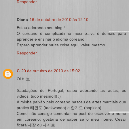
Responder
Diana
16 de outubro de 2010 às 12:10
Estou adorando seu blog!!
O coreano é complicadinho mesmo...vc é demais para
aprender e ensinar o idioma coreano
Espero aprender muita coisa aqui, valeu mesmo
Responder
C
20 de outubro de 2010 às 15:02
Oi 바보
Saudações de Portugal, estou adorando as aulas, os
videos, tudo mesmo!!! :)
A minha paixão pelo coreano nasceu da artes marciais que
pratico 태컨도 (taekwondo) e 합기도 (hapkido).
Como não consigo comentar no post de escrever o nome
em coreano, gostaria de saber se o meu nome, César
ficará 세잘 ou 세자르