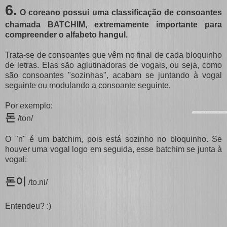
6
.
O coreano possui uma classificação de consoantes
chamada BATCHIM, extremamente importante para
compreender o alfabeto hangul.
Trata-se de consoantes que vêm no final de cada bloquinho
de letras. Elas são aglutinadoras de vogais, ou seja, como
são consoantes "sozinhas", acabam se juntando à vogal
seguinte ou modulando a consoante seguinte.
Por exemplo:
돈
/ton/
O "n" é um batchim, pois está sozinho no bloquinho. Se
houver uma vogal logo em seguida, esse batchim se junta à
vogal:
돈이
/to.ni/
Entendeu? :)