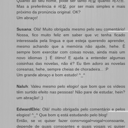
Quanto ao seu nome, pode ser tanto 세잘 quanto 세자르.
Mas a preferência é 세잘, por ser mais simples e mais
próximo da pronúncia original. OK?
Um abraço!
Susana
: Olá! Muito obrigada mesmo pelo seu comentário!
Nossa, fico muito feliz em saber que vc tenha ficado
interessada pela língua e que esteja querendo aprender,
mesmo achando que a memória não ajude, hehe. È
sempre bom exercitar com coisas novas, ainda mais um
novo idiomas :) É ótimo! E ajuda a entender algumas
coisinhas das novelas, não é? Eu tbm adoro as novelas
coreanas, hehe, sempre cheias de choradeira... :P
Um grande abraço e bom estudo! ^_^
Naluh
: Valeu mesmo pelo elogio! que bom que os vídeos
têm surtido efeito nas pessoas! Não pare de estudar, hein?
um abração! ;)
EdwardElric
: Olá! muito obrigada pelo comentário e pelos
elogios! ^_^ Que bom q está estudando pelo blog!
Então, se vc quiser fazer cons+vogal+vogal+consoante,
depende de quais consoantes e quais vogais vc quiser