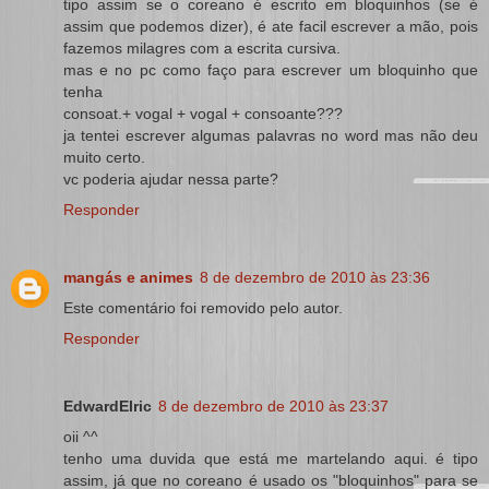
tipo assim se o coreano é escrito em bloquinhos (se é
assim que podemos dizer), é ate facil escrever a mão, pois
fazemos milagres com a escrita cursiva.
mas e no pc como faço para escrever um bloquinho que
tenha
consoat.+ vogal + vogal + consoante???
ja tentei escrever algumas palavras no word mas não deu
muito certo.
vc poderia ajudar nessa parte?
Responder
mangás e animes
8 de dezembro de 2010 às 23:36
Este comentário foi removido pelo autor.
Responder
EdwardElric
8 de dezembro de 2010 às 23:37
oii ^^
tenho uma duvida que está me martelando aqui. é tipo
assim, já que no coreano é usado os "bloquinhos" para se