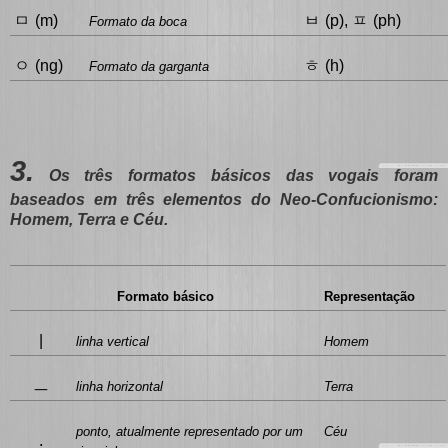
ㅁ
ㅂ
ㅍ
(m)
(p),
(ph)
Formato da boca
ㅇ
ㅎ
(ng)
(h)
Formato da garganta
3.
Os três formatos básicos das vogais foram
baseados em três elementos do Neo-Confucionismo:
Homem, Terra e Céu.
Formato básico
Representação
|
linha vertical
Homem
ㅡ
linha horizontal
Terra
ponto, atualmente representado por um
Céu
.