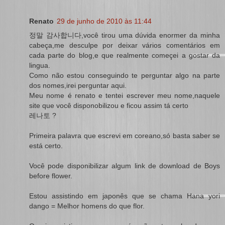
Renato
29 de junho de 2010 às 11:44
정말 감사합니다,você tirou uma dúvida enormer da minha
cabeça,me desculpe por deixar vários comentários em
cada parte do blog,e que realmente começei a gostar da
lingua.
Como não estou conseguindo te perguntar algo na parte
dos nomes,irei perguntar aqui.
Meu nome é renato e tentei escrever meu nome,naquele
site que você disponobilizou e ficou assim tá certo
레나토 ?
Primeira palavra que escrevi em coreano,só basta saber se
está certo.
Você pode disponibilizar algum link de download de Boys
before flower.
Estou assistindo em japonês que se chama Hana yori
dango = Melhor homens do que flor.