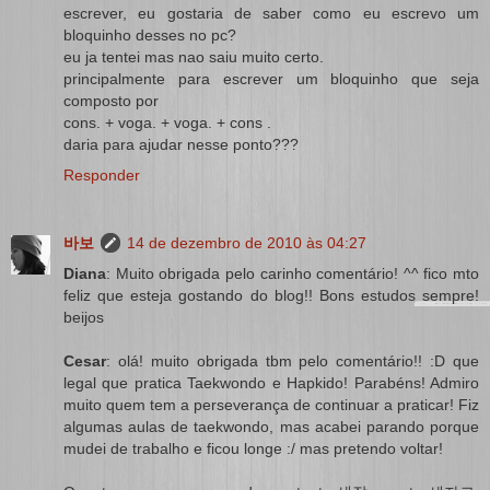
escrever, eu gostaria de saber como eu escrevo um
bloquinho desses no pc?
eu ja tentei mas nao saiu muito certo.
principalmente para escrever um bloquinho que seja
composto por
cons. + voga. + voga. + cons .
daria para ajudar nesse ponto???
Responder
바보
14 de dezembro de 2010 às 04:27
Diana
: Muito obrigada pelo carinho comentário! ^^ fico mto
feliz que esteja gostando do blog!! Bons estudos sempre!
beijos
Cesar
: olá! muito obrigada tbm pelo comentário!! :D que
legal que pratica Taekwondo e Hapkido! Parabéns! Admiro
muito quem tem a perseverança de continuar a praticar! Fiz
algumas aulas de taekwondo, mas acabei parando porque
mudei de trabalho e ficou longe :/ mas pretendo voltar!