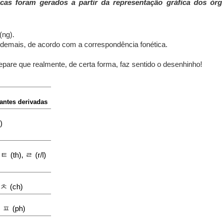
as foram gerados a partir da representação gráfica dos ór
(ng).
 demais, de acordo com a correspondência fonética.
Repare que realmente, de certa forma, faz sentido o desenhinho!
antes derivadas
)
ㅌ
ㄹ
,
(th),
(r/l)
ㅊ
(ch)
ㅍ
,
(ph)