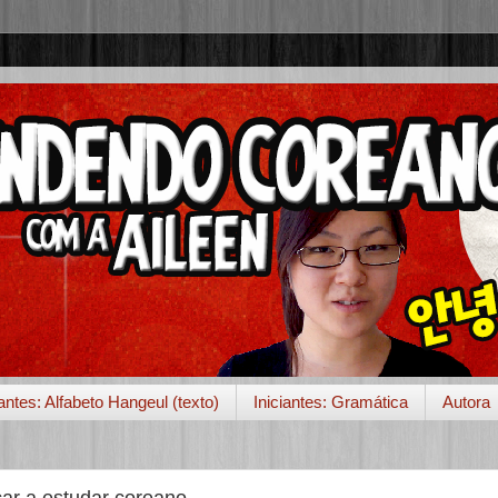
iantes: Alfabeto Hangeul (texto)
Iniciantes: Gramática
Autora