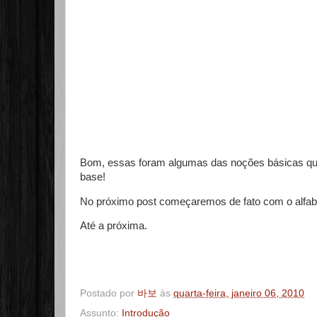
Bom, essas foram algumas das noções básicas que
base!
No próximo post começaremos de fato com o alfabe
Até a próxima.
Postado por
바보
às
quarta-feira, janeiro 06, 2010
Assunto:
Introdução