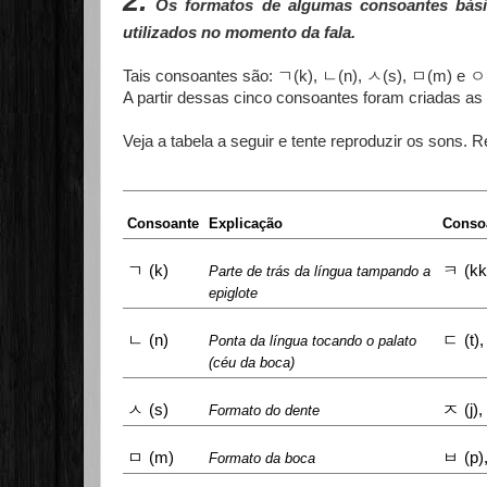
2
.
Os formatos de algumas consoantes básic
utilizados no momento da fala.
ㄱ
ㄴ
ㅅ
ㅁ
ㅇ
Tais consoantes são:
(k),
(n),
(s),
(m) e
A partir dessas cinco consoantes foram criadas as
Veja a tabela a seguir e tente reproduzir os sons. 
Consoante
Explicação
Conso
ㄱ
ㅋ
(k)
(kk
Parte de trás da língua tampando a
epiglote
ㄴ
ㄷ
(n)
(t)
Ponta da língua tocando o palato
(céu da boca)
ㅅ
ㅈ
(s)
(j),
Formato do dente
ㅁ
ㅂ
(m)
(p)
Formato da boca