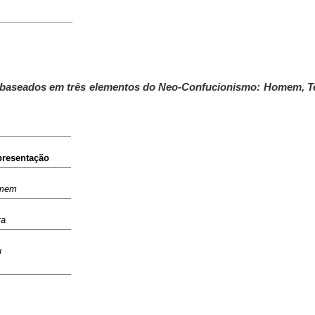
m baseados em três elementos do Neo-Confucionismo: Homem, T
resentação
mem
ra
u