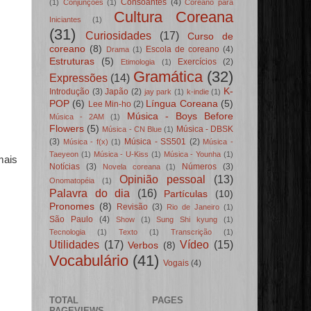
Consoantes
(4)
(1)
Conjunções
(1)
Coreano para
Cultura Coreana
Iniciantes
(1)
(31)
Curiosidades
(17)
Curso de
coreano
(8)
Escola de coreano
(4)
Drama
(1)
Estruturas
(5)
Exercícios
(2)
Etimologia
(1)
Gramática
(32)
Expressões
(14)
K-
Introdução
(3)
Japão
(2)
jay park
(1)
k-indie
(1)
POP
(6)
Língua Coreana
(5)
Lee Min-ho
(2)
Música - Boys Before
Música - 2AM
(1)
Flowers
(5)
Música - DBSK
Música - CN Blue
(1)
(3)
Música - SS501
(2)
Música - f(x)
(1)
Música -
Taeyeon
(1)
Música - U-Kiss
(1)
Música - Younha
(1)
mais
Notícias
(3)
Números
(3)
Novela coreana
(1)
Opinião pessoal
(13)
Onomatopéia
(1)
Palavra do dia
(16)
Partículas
(10)
Pronomes
(8)
Revisão
(3)
Rio de Janeiro
(1)
São Paulo
(4)
Show
(1)
Sung Shi kyung
(1)
Tecnologia
(1)
Texto
(1)
Transcrição
(1)
Utilidades
(17)
Vídeo
(15)
Verbos
(8)
Vocabulário
(41)
Vogais
(4)
TOTAL
PAGES
PAGEVIEWS