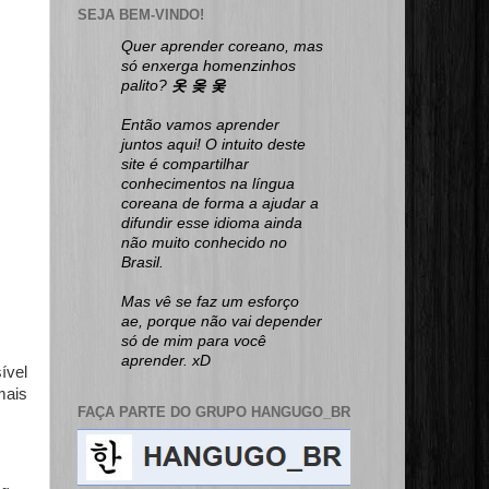
SEJA BEM-VINDO!
Quer aprender coreano, mas
só enxerga homenzinhos
palito?
옷 옺 웆
Então vamos aprender
juntos aqui! O intuito deste
site é compartilhar
conhecimentos na língua
coreana de forma a ajudar a
difundir esse idioma ainda
não muito conhecido no
Brasil.
Mas vê se faz um esforço
ae, porque não vai depender
só de mim para você
aprender. xD
ível
mais
FAÇA PARTE DO GRUPO HANGUGO_BR