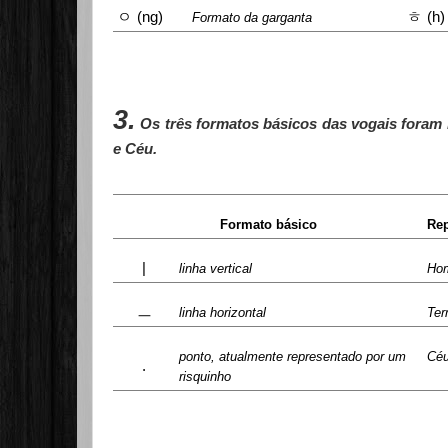
ㅇ
ㅎ
(ng)
(h)
Formato da garganta
3.
Os três formatos básicos das vogais fora
e Céu.
Formato básico
Rep
|
linha vertical
Ho
ㅡ
linha horizontal
Ter
ponto, atualmente representado por um
Cé
.
risquinho