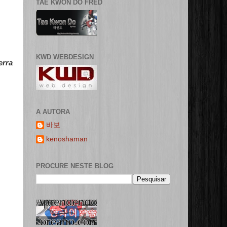
TAE KWON DO FRED
KWD WEBDESIGN
erra
A AUTORA
바보
kenoshaman
PROCURE NESTE BLOG