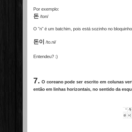
Por exemplo:
돈
/ton/
O "n" é um batchim, pois está sozinho no bloquinh
돈이
/to.ni/
Entendeu? :)
7.
O coreano pode ser escrito em colunas vert
então em linhas horizontais, no sentido da esque