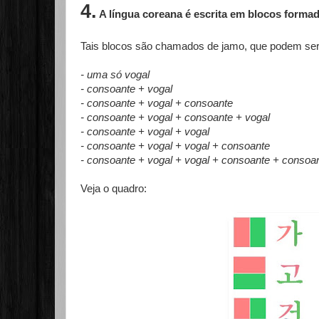
4.
A língua coreana é escrita em blocos formad
Tais blocos são chamados de jamo, que podem ser
- uma só vogal
- consoante + vogal
- consoante + vogal + consoante
- consoante + vogal + consoante + vogal
- consoante + vogal + vogal
- consoante + vogal + vogal + consoante
- consoante + vogal + vogal + consoante + consoa
Veja o quadro: