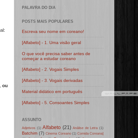
PALAVRA DO DIA
POSTS MAIS POPULARES
al:
Escreva seu nome em coreano!
[Alfabeto] - 1. Uma visão geral
O que você precisa saber antes de
começar a estudar coreano
[Alfabeto] - 2. Vogais Simples
[Alfabeto] - 3. Vogais derivadas
, ou
Material didático em português
[Alfabeto] - 5. Consoantes Simples
ASSUNTO
Alfabeto
(21)
Adjetivos
(1)
Análise de Letra
(1)
Batchim
(7)
Cinema Coreano
(1)
Comida Coreana]