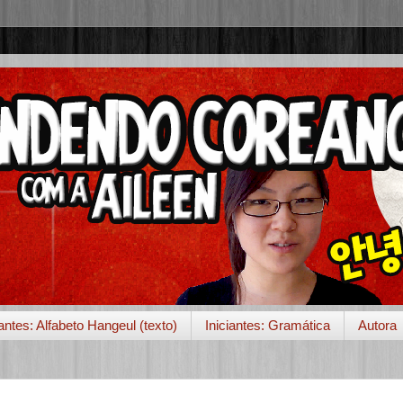
iantes: Alfabeto Hangeul (texto)
Iniciantes: Gramática
Autora