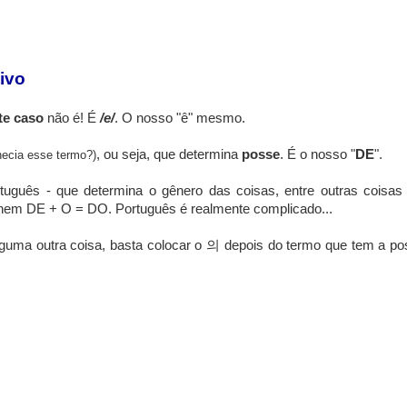
ivo
te caso
não é! É
/e/
. O nosso "ê" mesmo.
, ou seja, que determina
posse
. É o nosso "
DE
".
hecia esse termo?)
tuguês - que determina o gênero das coisas, entre outras coisas 
nem DE + O = DO. Português é realmente complicado...
alguma outra coisa, basta colocar o 의 depois do termo que tem a po