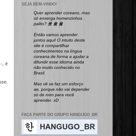
SEJA BEM-VINDO!
Quer aprender coreano, mas
só enxerga homenzinhos
palito?
옷 옺 웆
Então vamos aprender
juntos aqui! O intuito deste
site é compartilhar
conhecimentos na língua
coreana de forma a ajudar a
difundir esse idioma ainda
-, é
não muito conhecido no
Brasil.
sse.
Mas vê se faz um esforço
ae, porque não vai depender
só de mim para você
aprender. xD
FAÇA PARTE DO GRUPO HANGUGO_BR