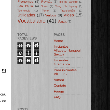
Pronomes
(8)
Revisão
(3)
Rio de Janeiro
(1)
São Paulo
(4)
Show
(1)
Sung Shi kyung
(1)
Tecnologia
(1)
Texto
(1)
Transcrição
(1)
Utilidades
(17)
Vídeo
(15)
Verbos
(8)
Vocabulário
(41)
Vogais
(4)
TOTAL
PAGES
PAGEVIEWS
Home
u
n
d
Iniciantes:
Alfabeto Hangeul
e
f
i
(texto)
n
e
d
Iniciantes:
Gramática
Para iniciantes:
인
e
VÍDEOS
Autora
Contato
Fórum
ncia
,
FAQ
vida
POSTS