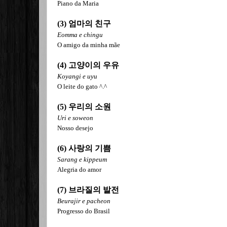
Piano da Maria
(3) 엄마의 친구
Eomma e chingu
O amigo da minha mãe
(
4) 고양이의 우유
Koyangi e uyu
O leite do gato ^.^
(5) 우리의 소원
Uri e soweon
Nosso desejo
(6) 사랑의 기쁨
Sarang e kippeum
Alegria do amor
(7) 브라질의 발전
Beurajir e pacheon
Progresso do Brasil