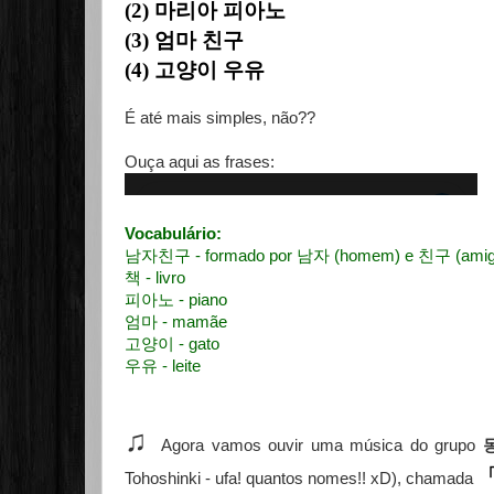
(2) 마리아 피아노
(3) 엄마 친구
(4) 고양이 우유
É até mais simples, não??
Ouça aqui as frases:
Vocabulário:
남자친구 - formado por 남자 (homem) e 친구 (amigo
책 - livro
피아노 - piano
엄마 - mamãe
고양이 - gato
우유 - leite
♫
Agora vamos ouvir uma música do grupo
Tohoshinki - ufa! quantos nomes!! xD), chamada