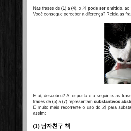
Nas frases de (1) a (4), o 의
pode ser omitido
, ao
Você consegue perceber a diferença? Releia as fras
E aí, descobriu? A resposta é a seguinte: as fra
frases de (5) a (7) representam
substantivos abst
É muito mais recorrente o uso do 의 para substant
assim:
(1) 남자친구 책