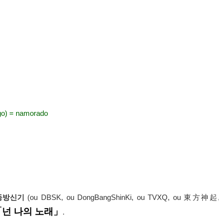
) = namorado
동방신기
(ou DBSK, ou DongBangShinKi, ou TVXQ, ou 東方神起,
「넌 나의 노래」
.