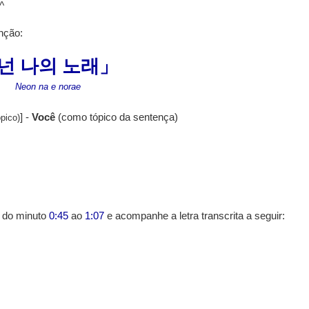
^
nção:
넌 나의 노래」
Neon na e norae
] -
Você
(como tópico da sentença)
ópico)
, do minuto
0:45
ao
1:07
e acompanhe a letra transcrita a seguir: