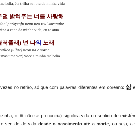
melodia, é a trilha sonora da minha vida
댈 밝혀주는 너를 사랑해
dael parkyeoju neun neo reul saranghe
mina a cena da minha vida, eu te amo
불러줄래) 넌 나
의
노래
 pulleo jullae) neon na e norae
r mas uma vez) você é minha melodia
삶
 vezes no refrão, só que com palavras diferentes em coreano:
ozinha, o ㄹ não se pronuncia) significa vida no sentido de
existê
o sentido de vida
desde o nascimento até a morte
, ou seja, a 