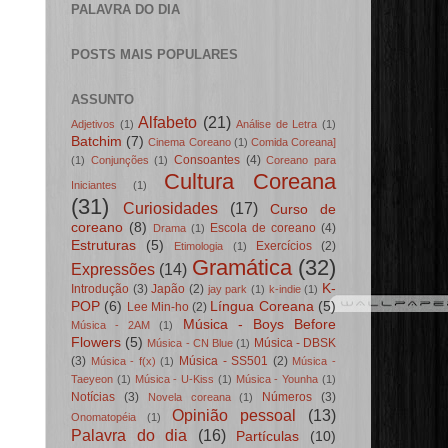
PALAVRA DO DIA
POSTS MAIS POPULARES
ASSUNTO
Alfabeto
(21)
Adjetivos
(1)
Análise de Letra
(1)
Batchim
(7)
Cinema Coreano
(1)
Comida Coreana]
Consoantes
(4)
(1)
Conjunções
(1)
Coreano para
Cultura Coreana
Iniciantes
(1)
(31)
Curiosidades
(17)
Curso de
coreano
(8)
Escola de coreano
(4)
Drama
(1)
Estruturas
(5)
Exercícios
(2)
Etimologia
(1)
Gramática
(32)
Expressões
(14)
K-
Introdução
(3)
Japão
(2)
jay park
(1)
k-indie
(1)
POP
(6)
Língua Coreana
(5)
Lee Min-ho
(2)
Música - Boys Before
Música - 2AM
(1)
Flowers
(5)
Música - DBSK
Música - CN Blue
(1)
(3)
Música - SS501
(2)
Música - f(x)
(1)
Música -
Taeyeon
(1)
Música - U-Kiss
(1)
Música - Younha
(1)
Notícias
(3)
Números
(3)
Novela coreana
(1)
Opinião pessoal
(13)
Onomatopéia
(1)
Palavra do dia
(16)
Partículas
(10)