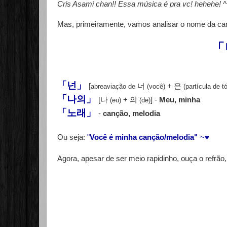
Cris Asami chan!! Essa música é pra vc! hehehe! ^
Mas, primeiramente, vamos analisar o nome da ca
「
「넌」
[
너
+ 은
abreaviação de
(você)
(partícula de t
「나
의」
[나
+ 의
] -
Meu, minha
(eu)
(de)
「노래」
-
canção, melodia
Ou seja:
"
Você é minha canção/melodia"
~♥
Agora, apesar de ser meio rapidinho, ouça o refrão