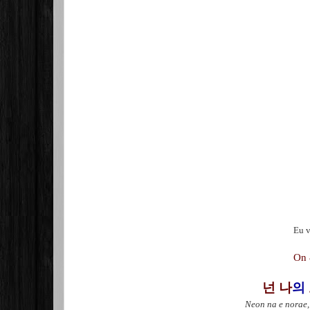
Eu v
On 
넌 나
의
Neon na e norae,