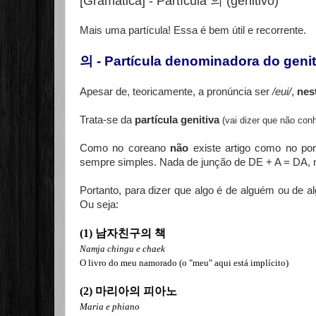
[Gramática] - Partícula 의 (genitivo)
Mais uma partícula! Essa é bem útil e recorrente.
의 - Partícula denominadora do genit
Apesar de, teoricamente, a pronúncia ser
/eui/
,
nes
Trata-se da
partícula genitiva
(vai dizer que não con
Como no coreano
não
existe artigo como no por
sempre simples. Nada de junção de DE + A = DA, 
Portanto, para dizer que algo é de alguém ou de 
Ou seja:
(1) 남자친구의 책
Namja chingu e chaek
O livro do meu namorado (o "meu" aqui está implícito)
(2) 마리아의 피아노
Maria e phiano