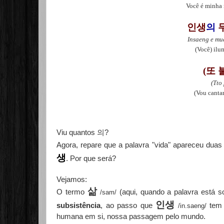
Você é minha 
인생
의
무
Insaeng e mu
(Você) ilu
(또 
(Tto
(Vou canta
Viu quantos 의?
Agora, repare que a palavra "vida" apareceu duas
생
. Por que será?
Vejamos:
삶
O termo
(aqui, quando a palavra está s
/sam/
인생
subsistência
, ao passo que
tem 
/in.saeng/
humana em si, nossa passagem pelo mundo.