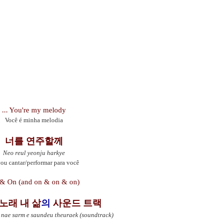
... You're my melody
Você é minha melodia
너를 연주할께
Neo reul yeonju harkye
ou cantar/performar para você
& On (and on & on & on)
노래 내 삶
의
사운드 트랙
 nae sarm e saundeu theuraek (soundtrack)