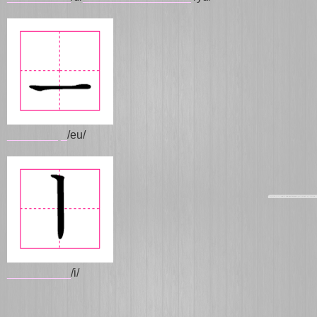
________
_
/eu/
__________
/i/