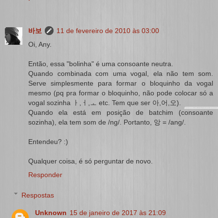
바보
11 de fevereiro de 2010 às 03:00
Oi, Any.
Então, essa "bolinha" é uma consoante neutra.
Quando combinada com uma vogal, ela não tem som.
Serve simplesmente para formar o bloquinho da vogal
mesmo (pq pra formar o bloquinho, não pode colocar só a
vogal sozinha ㅏ,ㅓ,ㅗ etc. Tem que ser 아,어,오).
Quando ela está em posição de batchim (consoante
sozinha), ela tem som de /ng/. Portanto, 앙 = /ang/.
Entendeu? :)
Qualquer coisa, é só perguntar de novo.
Responder
Respostas
Unknown
15 de janeiro de 2017 às 21:09