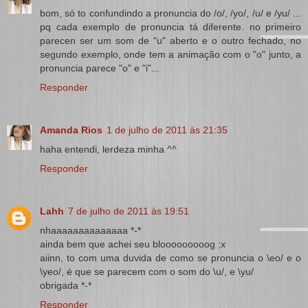
bom, só to confundindo a pronuncia do /o/, /yo/, /u/ e /yu/ ...
pq cada exemplo de pronuncia tá diferente. no primeiro
parecen ser um som de "u" aberto e o outro fechado, no
segundo exemplo, onde tem a animação com o "o" junto, a
pronuncia parece "o" e "i"...
Responder
Amanda Rios
1 de julho de 2011 às 21:35
haha entendi, lerdeza minha ^^
Responder
Lahh
7 de julho de 2011 às 19:51
nhaaaaaaaaaaaaaa *-*
ainda bem que achei seu blooooooooog ;x
aiinn, to com uma duvida de como se pronuncia o \eo/ e o
\yeo/, é que se parecem com o som do \u/, e \yu/
obrigada *-*
Responder