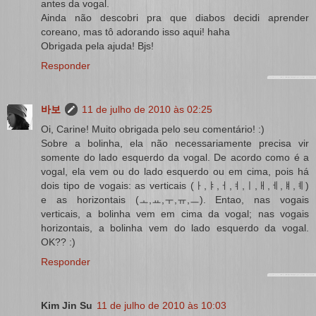
antes da vogal.
Ainda não descobri pra que diabos decidi aprender
coreano, mas tô adorando isso aqui! haha
Obrigada pela ajuda! Bjs!
Responder
바보
11 de julho de 2010 às 02:25
Oi, Carine! Muito obrigada pelo seu comentário! :)
Sobre a bolinha, ela não necessariamente precisa vir
somente do lado esquerdo da vogal. De acordo como é a
vogal, ela vem ou do lado esquerdo ou em cima, pois há
dois tipo de vogais: as verticais (ㅏ,ㅑ,ㅓ,ㅕ,ㅣ,ㅐ,ㅔ,ㅒ,ㅖ)
e as horizontais (ㅗ,ㅛ,ㅜ,ㅠ,ㅡ). Entao, nas vogais
verticais, a bolinha vem em cima da vogal; nas vogais
horizontais, a bolinha vem do lado esquerdo da vogal.
OK?? :)
Responder
Kim Jin Su
11 de julho de 2010 às 10:03