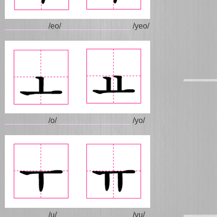
__________
/eo/
________________
/yeo/
__________
/o/
_________________
/yo/
__________
/u/
_________________
/yu/