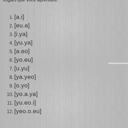
[a.i]
[eu.a]
[i.ya]
[yu.ya]
[a.eo]
[yo.eu]
[u.yu]
[ya.yeo]
[o.yo]
[yo.a.ya]
[yu.eo.i]
[yeo.o.eu]