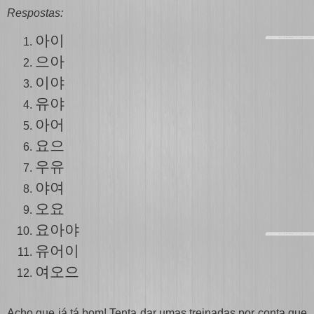
Respostas:
아이
으아
이야
유야
아어
요으
우유
야여
오요
요아야
유
어
이
여오으
Acho que já tá bom! Tenta dar umas treinadas por conta que