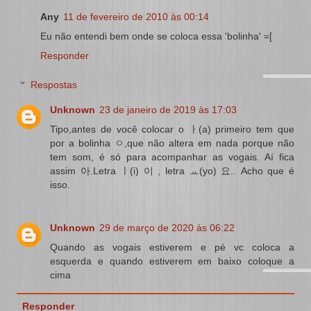
Any
11 de fevereiro de 2010 às 00:14
Eu não entendi bem onde se coloca essa 'bolinha' =[
Responder
Respostas
Unknown
23 de janeiro de 2019 às 17:03
Tipo,antes de você colocar o ㅏ(a) primeiro tem que
por a bolinha ㅇ,que não altera em nada porque não
tem som, é só para acompanhar as vogais. Aí fica
assim 아.Letra ㅣ(i) 이 , letra ㅛ(yo) 요.. Acho que é
isso.
Unknown
29 de março de 2020 às 06:22
Quando as vogais estiverem e pé vc coloca a
esquerda e quando estiverem em baixo coloque a
cima
Responder