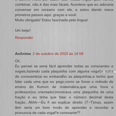
combinar, não é das mais fáceis. Acontece que eu adoraria
conversar em coreano com ele, e estou dando meus
primeiros passos aqui, graças a você.
Muito obrigada! Estou fascinada pela língua!
Um beijo!
Responder
Anônimo
2 de outubro de 2010 às 14:58
Oii..
Eu pensei se seria fácil aprender todas as consoantes e
vogais,fazendo cada plaquinha com alguma vogal(e outra
de consoante)ai eu embaralho as plaquinhas,e tenho que
falar cada uma que eu pego,como se fosse o método de
ensino do Kumon de matemática,que uma hora o
professor(ou orientador)mostrava uma plaquinha de uma
fração e eu tinha que falar o número decimal desta
fração...Ahhh~~Eu ñ sei explicar direito (T~T)mas, assim
tbm seria um bom modo de aprender e recordar a
pronuncia de cada vogal*e consoante*?