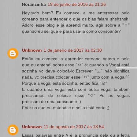
Horanzinha
19 de junho de 2016 às 21:26
Hey,tudo bem? Eu comecei a me enteressar pelo
coreano para entender o que os bias falam shshshsh.
Adoro esse blog e já aprendi muito, agir sobre a "ㅇ"
quando eu sei que é para usa-la como consoante?
Unknown
1 de janeiro de 2017 às 02:30
Então eu comecei a aprender coreano ontem e pelo
que eu entendi sobre esse "ㅇ" é: quando a Vogal está
sozinha vc deve colocá-lo.Escrever "ㅗ" não significa
nada, vc precisa colocar esse "ㅇ" junto com a vogal^^
Porque a vogal está sozinha, então fica "오"
E quando uma vogal está com outra vogal também
precisamos de colocar esse "ㅇ" Pq as vogais
precisam de uma consoante :)
Foi isso que eu entendi e n sei a está certo ;)
Unknown
11 de agosto de 2017 às 18:54
Essas palavras entre // é a pronúncia dela ou a letra