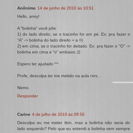
Anônimo
14 de junho de 2010 às 10:51
Hello, anny!
A "bolinha" você põe:
1) do lado direito, se o tracinho for em pé. Ex: pra fazer o
"A" -> bolinha do lado direito + a.아
2) em cima, se o tracinho for deitado. Ex: pra fazer o "O" ->
bolinha em cima e "o" embaixo.오
Espero ter ajudado ^^
Profe, desculpa ter me metido na aula rsrs...
Nemo.
Responder
Carine
4 de julho de 2010 às 09:55
Desculpa eu me meter tbm, mas a bolinha não seria do
lado esquerdo? Pelo que eu entendi a bolinha vem sempre