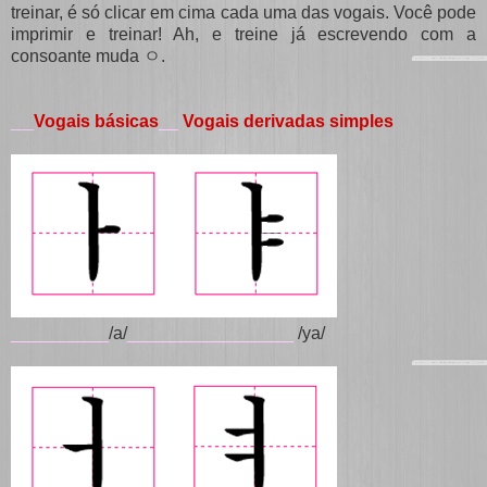
treinar, é só clicar em cima cada uma das vogais. Você pode
imprimir e treinar! Ah, e treine já escrevendo com a
consoante muda ㅇ.
Vogais básicas
__
Vogais derivadas simples
___
__________
/a/
_________________
/ya/