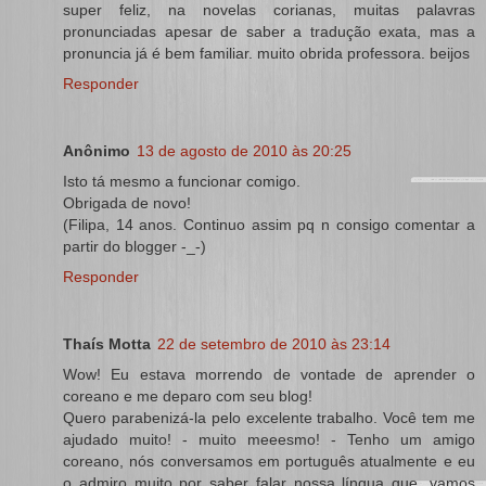
super feliz, na novelas corianas, muitas palavras
pronunciadas apesar de saber a tradução exata, mas a
pronuncia já é bem familiar. muito obrida professora. beijos
Responder
Anônimo
13 de agosto de 2010 às 20:25
Isto tá mesmo a funcionar comigo.
Obrigada de novo!
(Filipa, 14 anos. Continuo assim pq n consigo comentar a
partir do blogger -_-)
Responder
Thaís Motta
22 de setembro de 2010 às 23:14
Wow! Eu estava morrendo de vontade de aprender o
coreano e me deparo com seu blog!
Quero parabenizá-la pelo excelente trabalho. Você tem me
ajudado muito! - muito meeesmo! - Tenho um amigo
coreano, nós conversamos em português atualmente e eu
o admiro muito por saber falar nossa língua que, vamos