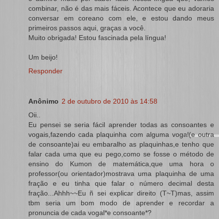
combinar, não é das mais fáceis. Acontece que eu adoraria
conversar em coreano com ele, e estou dando meus
primeiros passos aqui, graças a você.
Muito obrigada! Estou fascinada pela língua!
Um beijo!
Responder
Anônimo
2 de outubro de 2010 às 14:58
Oii..
Eu pensei se seria fácil aprender todas as consoantes e
vogais,fazendo cada plaquinha com alguma vogal(e outra
de consoante)ai eu embaralho as plaquinhas,e tenho que
falar cada uma que eu pego,como se fosse o método de
ensino do Kumon de matemática,que uma hora o
professor(ou orientador)mostrava uma plaquinha de uma
fração e eu tinha que falar o número decimal desta
fração...Ahhh~~Eu ñ sei explicar direito (T~T)mas, assim
tbm seria um bom modo de aprender e recordar a
pronuncia de cada vogal*e consoante*?