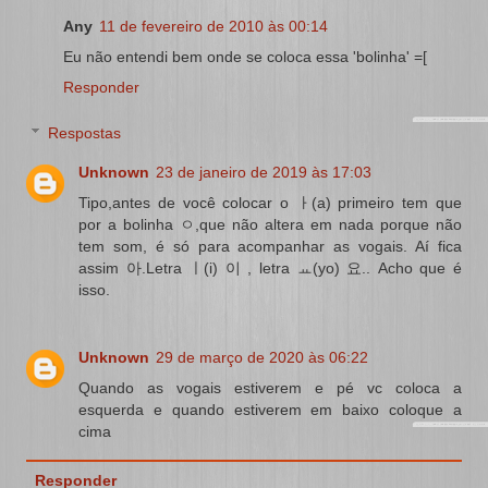
Any
11 de fevereiro de 2010 às 00:14
Eu não entendi bem onde se coloca essa 'bolinha' =[
Responder
Respostas
Unknown
23 de janeiro de 2019 às 17:03
Tipo,antes de você colocar o ㅏ(a) primeiro tem que
por a bolinha ㅇ,que não altera em nada porque não
tem som, é só para acompanhar as vogais. Aí fica
assim 아.Letra ㅣ(i) 이 , letra ㅛ(yo) 요.. Acho que é
isso.
Unknown
29 de março de 2020 às 06:22
Quando as vogais estiverem e pé vc coloca a
esquerda e quando estiverem em baixo coloque a
cima
Responder