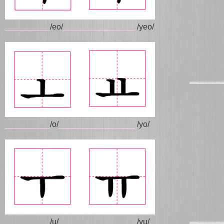
__________
/eo/
________________
/yeo/
__________
/o/
_________________
/yo/
__________
/u/
_________________
/yu/