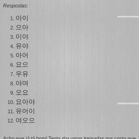
Respostas:
아이
으아
이야
유야
아어
요으
우유
야여
오요
요아야
유
어
이
여오으
Acho que já tá bom! Tenta dar umas treinadas por conta que