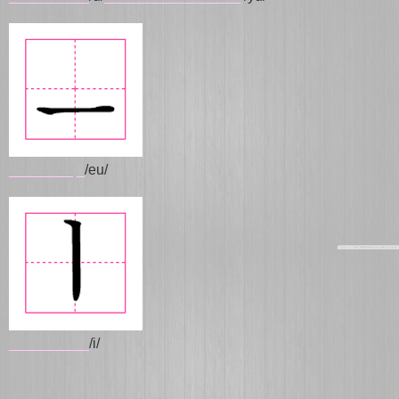
________
_
/eu/
__________
/i/