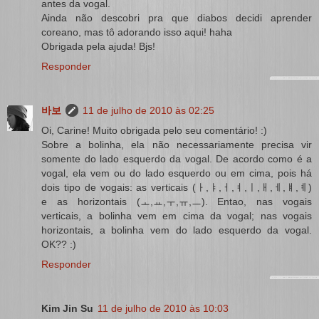
antes da vogal.
Ainda não descobri pra que diabos decidi aprender
coreano, mas tô adorando isso aqui! haha
Obrigada pela ajuda! Bjs!
Responder
바보
11 de julho de 2010 às 02:25
Oi, Carine! Muito obrigada pelo seu comentário! :)
Sobre a bolinha, ela não necessariamente precisa vir
somente do lado esquerdo da vogal. De acordo como é a
vogal, ela vem ou do lado esquerdo ou em cima, pois há
dois tipo de vogais: as verticais (ㅏ,ㅑ,ㅓ,ㅕ,ㅣ,ㅐ,ㅔ,ㅒ,ㅖ)
e as horizontais (ㅗ,ㅛ,ㅜ,ㅠ,ㅡ). Entao, nas vogais
verticais, a bolinha vem em cima da vogal; nas vogais
horizontais, a bolinha vem do lado esquerdo da vogal.
OK?? :)
Responder
Kim Jin Su
11 de julho de 2010 às 10:03