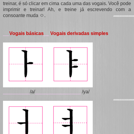
treinar, é só clicar em cima cada uma das vogais. Você pode
imprimir e treinar! Ah, e treine já escrevendo com a
consoante muda ㅇ.
Vogais básicas
__
Vogais derivadas simples
___
__________
/a/
_________________
/ya/