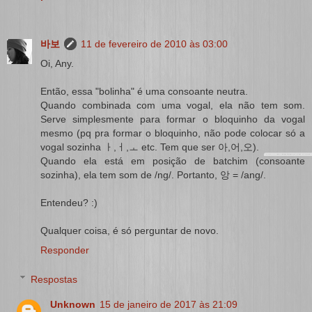
바보
11 de fevereiro de 2010 às 03:00
Oi, Any.
Então, essa "bolinha" é uma consoante neutra.
Quando combinada com uma vogal, ela não tem som.
Serve simplesmente para formar o bloquinho da vogal
mesmo (pq pra formar o bloquinho, não pode colocar só a
vogal sozinha ㅏ,ㅓ,ㅗ etc. Tem que ser 아,어,오).
Quando ela está em posição de batchim (consoante
sozinha), ela tem som de /ng/. Portanto, 앙 = /ang/.
Entendeu? :)
Qualquer coisa, é só perguntar de novo.
Responder
Respostas
Unknown
15 de janeiro de 2017 às 21:09