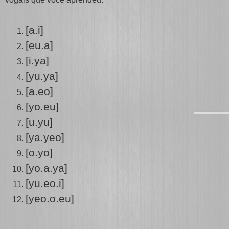
[a.i]
[eu.a]
[i.ya]
[yu.ya]
[a.eo]
[yo.eu]
[u.yu]
[ya.yeo]
[o.yo]
[yo.a.ya]
[yu.eo.i]
[yeo.o.eu]