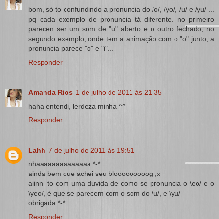
bom, só to confundindo a pronuncia do /o/, /yo/, /u/ e /yu/ ...
pq cada exemplo de pronuncia tá diferente. no primeiro
parecen ser um som de "u" aberto e o outro fechado, no
segundo exemplo, onde tem a animação com o "o" junto, a
pronuncia parece "o" e "i"...
Responder
Amanda Rios
1 de julho de 2011 às 21:35
haha entendi, lerdeza minha ^^
Responder
Lahh
7 de julho de 2011 às 19:51
nhaaaaaaaaaaaaaa *-*
ainda bem que achei seu blooooooooog ;x
aiinn, to com uma duvida de como se pronuncia o \eo/ e o
\yeo/, é que se parecem com o som do \u/, e \yu/
obrigada *-*
Responder