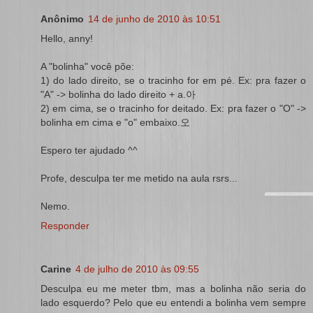
Anônimo
14 de junho de 2010 às 10:51
Hello, anny!
A "bolinha" você põe:
1) do lado direito, se o tracinho for em pé. Ex: pra fazer o
"A" -> bolinha do lado direito + a.아
2) em cima, se o tracinho for deitado. Ex: pra fazer o "O" ->
bolinha em cima e "o" embaixo.오
Espero ter ajudado ^^
Profe, desculpa ter me metido na aula rsrs...
Nemo.
Responder
Carine
4 de julho de 2010 às 09:55
Desculpa eu me meter tbm, mas a bolinha não seria do
lado esquerdo? Pelo que eu entendi a bolinha vem sempre