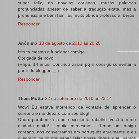
super feliz, na novelas corianas, muitas palavras
pronunciadas apesar de saber a tradução exata, mas a
pronuncia já é bem familiar. muito obrida professora. beijos
Responder
Anônimo
13 de agosto de 2010 às 20:25
Isto tá mesmo a funcionar comigo.
Obrigada de novo!
(Filipa, 14 anos. Continuo assim pq n consigo comentar a
partir do blogger -_-)
Responder
Thaís Motta
22 de setembro de 2010 às 23:14
Wow! Eu estava morrendo de vontade de aprender o
coreano e me deparo com seu blog!
Quero parabenizá-la pelo excelente trabalho. Você tem me
ajudado muito! - muito meeesmo! - Tenho um amigo
coreano, nós conversamos em português atualmente e eu
o admiro muito por saber falar nossa língua que, vamos