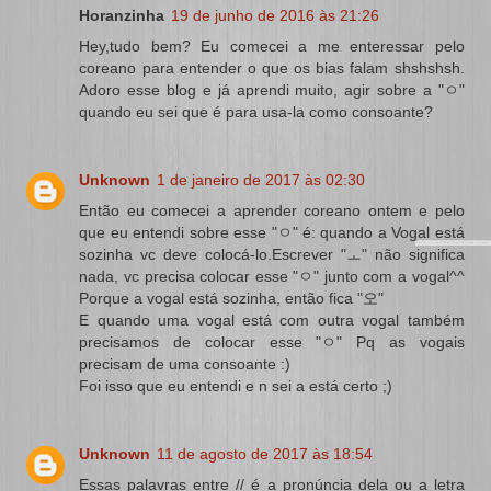
Horanzinha
19 de junho de 2016 às 21:26
Hey,tudo bem? Eu comecei a me enteressar pelo
coreano para entender o que os bias falam shshshsh.
Adoro esse blog e já aprendi muito, agir sobre a "ㅇ"
quando eu sei que é para usa-la como consoante?
Unknown
1 de janeiro de 2017 às 02:30
Então eu comecei a aprender coreano ontem e pelo
que eu entendi sobre esse "ㅇ" é: quando a Vogal está
sozinha vc deve colocá-lo.Escrever "ㅗ" não significa
nada, vc precisa colocar esse "ㅇ" junto com a vogal^^
Porque a vogal está sozinha, então fica "오"
E quando uma vogal está com outra vogal também
precisamos de colocar esse "ㅇ" Pq as vogais
precisam de uma consoante :)
Foi isso que eu entendi e n sei a está certo ;)
Unknown
11 de agosto de 2017 às 18:54
Essas palavras entre // é a pronúncia dela ou a letra