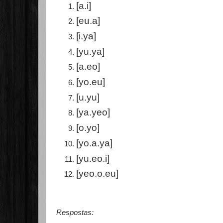
[a.i]
[eu.a]
[i.ya]
[yu.ya]
[a.eo]
[yo.eu]
[u.yu]
[ya.yeo]
[o.yo]
[yo.a.ya]
[yu.eo.i]
[yeo.o.eu]
Respostas: