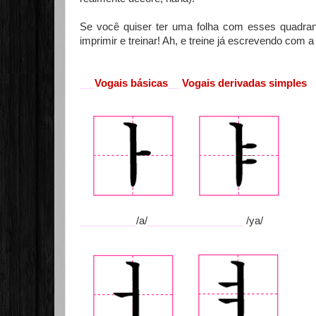
Se você quiser ter uma folha com esses quadran
imprimir e treinar! Ah, e treine já escrevendo com
Vogais básicas
__
Vogais derivadas simples
___
__________
/a/
_________________
/ya/