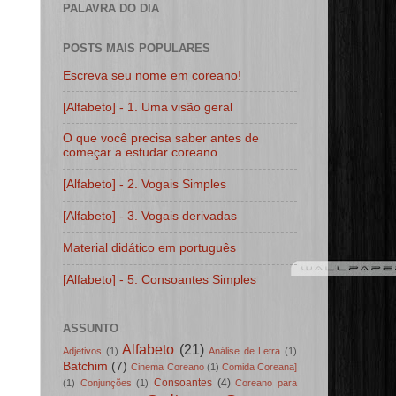
PALAVRA DO DIA
POSTS MAIS POPULARES
Escreva seu nome em coreano!
[Alfabeto] - 1. Uma visão geral
O que você precisa saber antes de
começar a estudar coreano
[Alfabeto] - 2. Vogais Simples
[Alfabeto] - 3. Vogais derivadas
Material didático em português
[Alfabeto] - 5. Consoantes Simples
ASSUNTO
Alfabeto
(21)
Adjetivos
(1)
Análise de Letra
(1)
Batchim
(7)
Cinema Coreano
(1)
Comida Coreana]
Consoantes
(4)
(1)
Conjunções
(1)
Coreano para