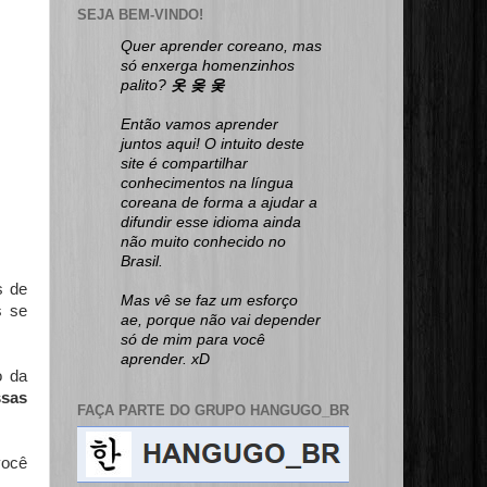
SEJA BEM-VINDO!
Quer aprender coreano, mas
só enxerga homenzinhos
palito?
옷 옺 웆
Então vamos aprender
juntos aqui! O intuito deste
site é compartilhar
conhecimentos na língua
coreana de forma a ajudar a
difundir esse idioma ainda
não muito conhecido no
Brasil.
s de
Mas vê se faz um esforço
s se
ae, porque não vai depender
só de mim para você
aprender. xD
o da
ssas
FAÇA PARTE DO GRUPO HANGUGO_BR
você