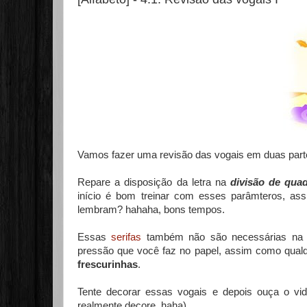
Vamos fazer uma revisão das vogais em duas part
Repare a disposição da letra na
divisão de qua
início é bom treinar com esses parâmteros, ass
lembram? hahaha, bons tempos.
Essas
serifas
também não são necessárias na h
pressão que você faz no papel, assim como qualq
frescurinhas
.
Tente decorar essas vogais e depois ouça o vide
realmente decore, haha).