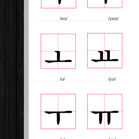
__________
/eo/
________________
/yeo/
__________
/o/
_________________
/yo/