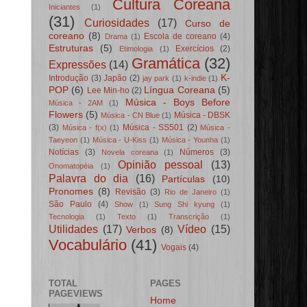
Cultura Coreana
Iniciantes
(1)
(31)
Curiosidades
(17)
Curso de
coreano
(8)
Escola de coreano
(4)
Drama
(1)
Estruturas
(5)
Exercícios
(2)
Etimologia
(1)
Gramática
(32)
Expressões
(14)
K-
Introdução
(3)
Japão
(2)
jay park
(1)
k-indie
(1)
POP
(6)
Língua Coreana
(5)
Lee Min-ho
(2)
Música - Boys Before
Música - 2AM
(1)
Flowers
(5)
Música - DBSK
Música - CN Blue
(1)
(3)
Música - SS501
(2)
Música - f(x)
(1)
Música -
Taeyeon
(1)
Música - U-Kiss
(1)
Música - Younha
(1)
Notícias
(3)
Números
(3)
Novela coreana
(1)
Opinião pessoal
(13)
Onomatopéia
(1)
Palavra do dia
(16)
Partículas
(10)
Pronomes
(8)
Revisão
(3)
Rio de Janeiro
(1)
São Paulo
(4)
Show
(1)
Sung Shi kyung
(1)
Tecnologia
(1)
Texto
(1)
Transcrição
(1)
Utilidades
(17)
Vídeo
(15)
Verbos
(8)
Vocabulário
(41)
Vogais
(4)
TOTAL
PAGES
PAGEVIEWS
Home