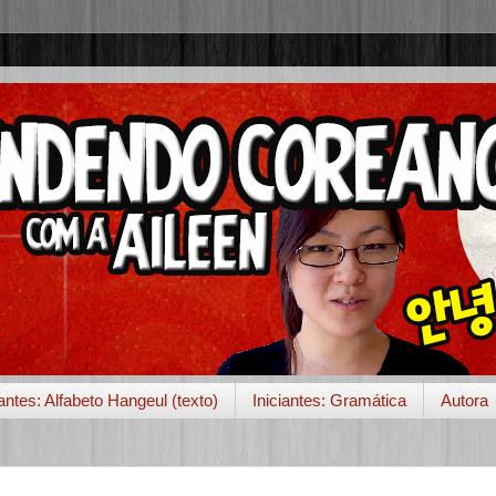
iantes: Alfabeto Hangeul (texto)
Iniciantes: Gramática
Autora