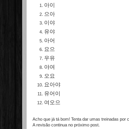
아이
으아
이야
유야
아어
요으
우유
야여
오요
요아야
유
어
이
여오으
Acho que já tá bom! Tenta dar umas treinadas por c
A revisão continua no próximo post.