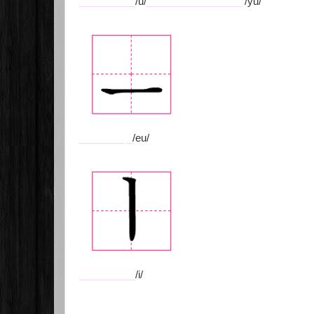
__________
/u/
_________________
/yu/
________
_
/eu/
__________
/i/