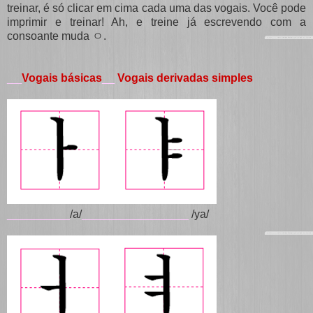
treinar, é só clicar em cima cada uma das vogais. Você pode
imprimir e treinar! Ah, e treine já escrevendo com a
consoante muda ㅇ.
Vogais básicas
__
Vogais derivadas simples
___
__________
/a/
_________________
/ya/