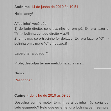
Anônimo
14 de junho de 2010 às 10:51
Hello, anny!
A "bolinha" você põe:
1) do lado direito, se o tracinho for em pé. Ex: pra fazer o
"A" -> bolinha do lado direito + a.아
2) em cima, se o tracinho for deitado. Ex: pra fazer o "O" ->
bolinha em cima e "o" embaixo.오
Espero ter ajudado ^^
Profe, desculpa ter me metido na aula rsrs...
Nemo.
Responder
Carine
4 de julho de 2010 às 09:55
Desculpa eu me meter tbm, mas a bolinha não seria do
lado esquerdo? Pelo que eu entendi a bolinha vem sempre