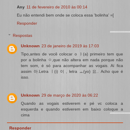
Any
11 de fevereiro de 2010 às 00:14
Eu não entendi bem onde se coloca essa 'bolinha' =[
Responder
Respostas
Unknown
23 de janeiro de 2019 às 17:03
Tipo,antes de você colocar o ㅏ(a) primeiro tem que
por a bolinha ㅇ,que não altera em nada porque não
tem som, é só para acompanhar as vogais. Aí fica
assim 아.Letra ㅣ(i) 이 , letra ㅛ(yo) 요.. Acho que é
isso.
Unknown
29 de março de 2020 às 06:22
Quando as vogais estiverem e pé vc coloca a
esquerda e quando estiverem em baixo coloque a
cima
Responder