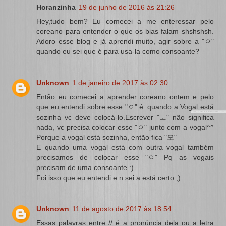
Horanzinha
19 de junho de 2016 às 21:26
Hey,tudo bem? Eu comecei a me enteressar pelo
coreano para entender o que os bias falam shshshsh.
Adoro esse blog e já aprendi muito, agir sobre a "ㅇ"
quando eu sei que é para usa-la como consoante?
Unknown
1 de janeiro de 2017 às 02:30
Então eu comecei a aprender coreano ontem e pelo
que eu entendi sobre esse "ㅇ" é: quando a Vogal está
sozinha vc deve colocá-lo.Escrever "ㅗ" não significa
nada, vc precisa colocar esse "ㅇ" junto com a vogal^^
Porque a vogal está sozinha, então fica "오"
E quando uma vogal está com outra vogal também
precisamos de colocar esse "ㅇ" Pq as vogais
precisam de uma consoante :)
Foi isso que eu entendi e n sei a está certo ;)
Unknown
11 de agosto de 2017 às 18:54
Essas palavras entre // é a pronúncia dela ou a letra