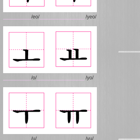
__________
/eo/
________________
/yeo/
__________
/o/
_________________
/yo/
__________
/u/
_________________
/yu/