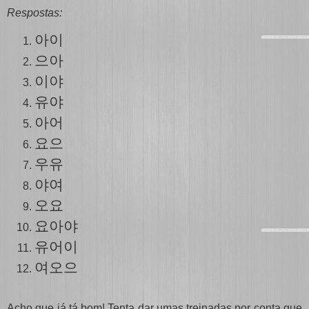
Respostas:
아이
으아
이야
유야
아어
요으
우유
야여
오요
요아야
유
어
이
여오으
Acho que já tá bom! Tenta dar umas treinadas por conta que