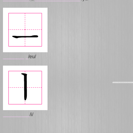
________
_
/eu/
__________
/i/