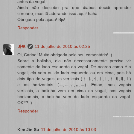
antes da vogal.
Ainda não descobri pra que diabos decidi aprender
coreano, mas tô adorando isso aqui! haha
Obrigada pela ajuda! Bjs!
Responder
바보
11 de julho de 2010 às 02:25
Oi, Carine! Muito obrigada pelo seu comentário! :)
Sobre a bolinha, ela não necessariamente precisa vir
somente do lado esquerdo da vogal. De acordo como é a
vogal, ela vem ou do lado esquerdo ou em cima, pois há
dois tipo de vogais: as verticais (ㅏ,ㅑ,ㅓ,ㅕ,ㅣ,ㅐ,ㅔ,ㅒ,ㅖ)
e as horizontais (ㅗ,ㅛ,ㅜ,ㅠ,ㅡ). Entao, nas vogais
verticais, a bolinha vem em cima da vogal; nas vogais
horizontais, a bolinha vem do lado esquerdo da vogal.
OK?? :)
Responder
Kim Jin Su
11 de julho de 2010 às 10:03