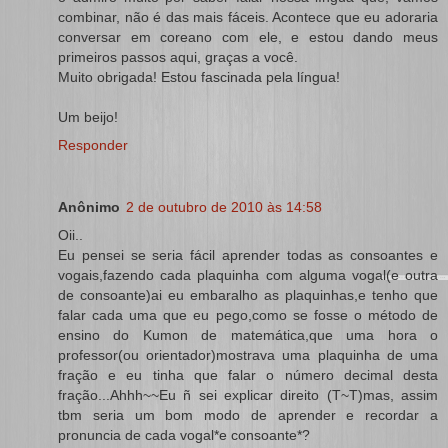
combinar, não é das mais fáceis. Acontece que eu adoraria
conversar em coreano com ele, e estou dando meus
primeiros passos aqui, graças a você.
Muito obrigada! Estou fascinada pela língua!
Um beijo!
Responder
Anônimo
2 de outubro de 2010 às 14:58
Oii..
Eu pensei se seria fácil aprender todas as consoantes e
vogais,fazendo cada plaquinha com alguma vogal(e outra
de consoante)ai eu embaralho as plaquinhas,e tenho que
falar cada uma que eu pego,como se fosse o método de
ensino do Kumon de matemática,que uma hora o
professor(ou orientador)mostrava uma plaquinha de uma
fração e eu tinha que falar o número decimal desta
fração...Ahhh~~Eu ñ sei explicar direito (T~T)mas, assim
tbm seria um bom modo de aprender e recordar a
pronuncia de cada vogal*e consoante*?