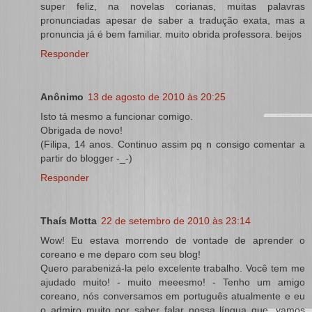
super feliz, na novelas corianas, muitas palavras
pronunciadas apesar de saber a tradução exata, mas a
pronuncia já é bem familiar. muito obrida professora. beijos
Responder
Anônimo
13 de agosto de 2010 às 20:25
Isto tá mesmo a funcionar comigo.
Obrigada de novo!
(Filipa, 14 anos. Continuo assim pq n consigo comentar a
partir do blogger -_-)
Responder
Thaís Motta
22 de setembro de 2010 às 23:14
Wow! Eu estava morrendo de vontade de aprender o
coreano e me deparo com seu blog!
Quero parabenizá-la pelo excelente trabalho. Você tem me
ajudado muito! - muito meeesmo! - Tenho um amigo
coreano, nós conversamos em português atualmente e eu
o admiro muito por saber falar nossa língua que, vamos