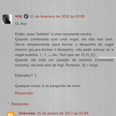
바보
11 de fevereiro de 2010 às 03:00
Oi, Any.
Então, essa "bolinha" é uma consoante neutra.
Quando combinada com uma vogal, ela não tem som.
Serve simplesmente para formar o bloquinho da vogal
mesmo (pq pra formar o bloquinho, não pode colocar só a
vogal sozinha ㅏ,ㅓ,ㅗ etc. Tem que ser 아,어,오).
Quando ela está em posição de batchim (consoante
sozinha), ela tem som de /ng/. Portanto, 앙 = /ang/.
Entendeu? :)
Qualquer coisa, é só perguntar de novo.
Responder
Respostas
Unknown
15 de janeiro de 2017 às 21:09