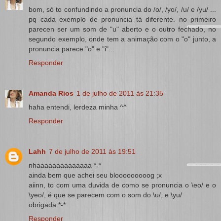
bom, só to confundindo a pronuncia do /o/, /yo/, /u/ e /yu/ ...
pq cada exemplo de pronuncia tá diferente. no primeiro
parecen ser um som de "u" aberto e o outro fechado, no
segundo exemplo, onde tem a animação com o "o" junto, a
pronuncia parece "o" e "i"...
Responder
Amanda Rios
1 de julho de 2011 às 21:35
haha entendi, lerdeza minha ^^
Responder
Lahh
7 de julho de 2011 às 19:51
nhaaaaaaaaaaaaaa *-*
ainda bem que achei seu blooooooooog ;x
aiinn, to com uma duvida de como se pronuncia o \eo/ e o
\yeo/, é que se parecem com o som do \u/, e \yu/
obrigada *-*
Responder