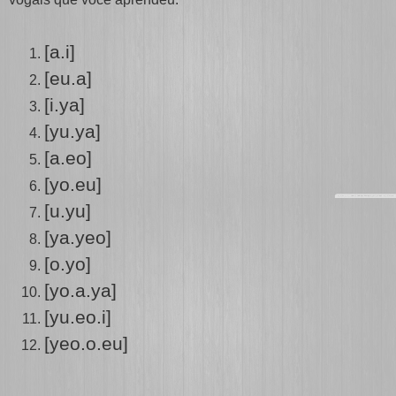
[a.i]
[eu.a]
[i.ya]
[yu.ya]
[a.eo]
[yo.eu]
[u.yu]
[ya.yeo]
[o.yo]
[yo.a.ya]
[yu.eo.i]
[yeo.o.eu]