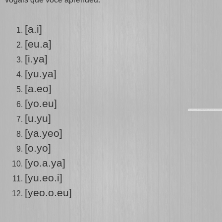
[a.i]
[eu.a]
[i.ya]
[yu.ya]
[a.eo]
[yo.eu]
[u.yu]
[ya.yeo]
[o.yo]
[yo.a.ya]
[yu.eo.i]
[yeo.o.eu]