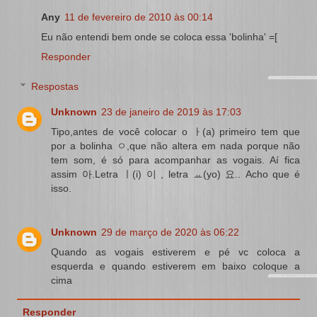
Any
11 de fevereiro de 2010 às 00:14
Eu não entendi bem onde se coloca essa 'bolinha' =[
Responder
Respostas
Unknown
23 de janeiro de 2019 às 17:03
Tipo,antes de você colocar o ㅏ(a) primeiro tem que
por a bolinha ㅇ,que não altera em nada porque não
tem som, é só para acompanhar as vogais. Aí fica
assim 아.Letra ㅣ(i) 이 , letra ㅛ(yo) 요.. Acho que é
isso.
Unknown
29 de março de 2020 às 06:22
Quando as vogais estiverem e pé vc coloca a
esquerda e quando estiverem em baixo coloque a
cima
Responder