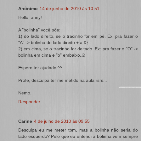
Anônimo
14 de junho de 2010 às 10:51
Hello, anny!
A "bolinha" você põe:
1) do lado direito, se o tracinho for em pé. Ex: pra fazer o
"A" -> bolinha do lado direito + a.아
2) em cima, se o tracinho for deitado. Ex: pra fazer o "O" ->
bolinha em cima e "o" embaixo.오
Espero ter ajudado ^^
Profe, desculpa ter me metido na aula rsrs...
Nemo.
Responder
Carine
4 de julho de 2010 às 09:55
Desculpa eu me meter tbm, mas a bolinha não seria do
lado esquerdo? Pelo que eu entendi a bolinha vem sempre