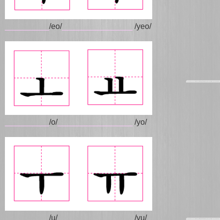
__________
/eo/
________________
/yeo/
__________
/o/
_________________
/yo/
__________
/u/
_________________
/yu/