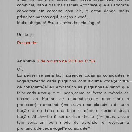
combinar, não é das mais fáceis. Acontece que eu adoraria
conversar em coreano com ele, e estou dando meus
primeiros passos aqui, graças a você.
Muito obrigada! Estou fascinada pela língua!
Um beijo!
Responder
Anônimo
2 de outubro de 2010 às 14:58
Oii..
Eu pensei se seria fácil aprender todas as consoantes e
vogais,fazendo cada plaquinha com alguma vogal(e outra
de consoante)ai eu embaralho as plaquinhas,e tenho que
falar cada uma que eu pego,como se fosse o método de
ensino do Kumon de matemática,que uma hora o
professor(ou orientador)mostrava uma plaquinha de uma
fração e eu tinha que falar o número decimal desta
fração...Ahhh~~Eu ñ sei explicar direito (T~T)mas, assim
tbm seria um bom modo de aprender e recordar a
pronuncia de cada vogal*e consoante*?