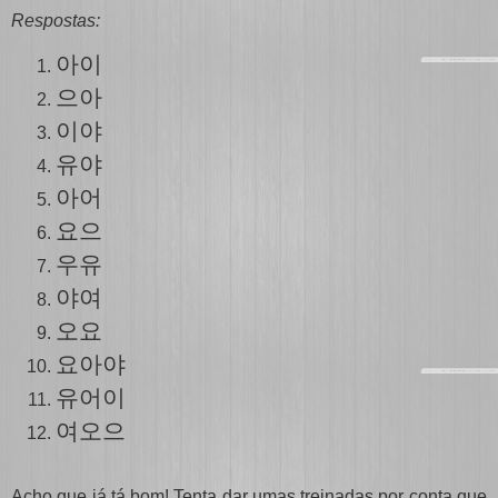
Respostas:
아이
으아
이야
유야
아어
요으
우유
야여
오요
요아야
유
어
이
여오으
Acho que já tá bom! Tenta dar umas treinadas por conta que