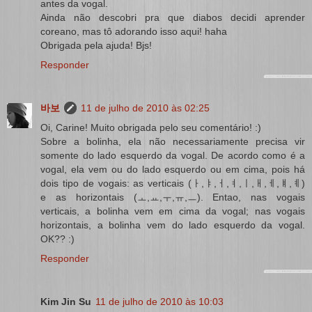
antes da vogal.
Ainda não descobri pra que diabos decidi aprender
coreano, mas tô adorando isso aqui! haha
Obrigada pela ajuda! Bjs!
Responder
바보
11 de julho de 2010 às 02:25
Oi, Carine! Muito obrigada pelo seu comentário! :)
Sobre a bolinha, ela não necessariamente precisa vir
somente do lado esquerdo da vogal. De acordo como é a
vogal, ela vem ou do lado esquerdo ou em cima, pois há
dois tipo de vogais: as verticais (ㅏ,ㅑ,ㅓ,ㅕ,ㅣ,ㅐ,ㅔ,ㅒ,ㅖ)
e as horizontais (ㅗ,ㅛ,ㅜ,ㅠ,ㅡ). Entao, nas vogais
verticais, a bolinha vem em cima da vogal; nas vogais
horizontais, a bolinha vem do lado esquerdo da vogal.
OK?? :)
Responder
Kim Jin Su
11 de julho de 2010 às 10:03