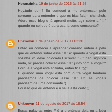
Horanzinha
19 de junho de 2016 às 21:26
Hey,tudo bem? Eu comecei a me enteressar pelo
coreano para entender o que os bias falam shshshsh.
Adoro esse blog e já aprendi muito, agir sobre a "ㅇ"
quando eu sei que é para usa-la como consoante?
Unknown
1 de janeiro de 2017 às 02:30
Então eu comecei a aprender coreano ontem e pelo
que eu entendi sobre esse "ㅇ" é: quando a Vogal está
sozinha vc deve colocá-lo.Escrever "ㅗ" não significa
nada, vc precisa colocar esse "ㅇ" junto com a vogal^^
Porque a vogal está sozinha, então fica "오"
E quando uma vogal está com outra vogal também
precisamos de colocar esse "ㅇ" Pq as vogais
precisam de uma consoante :)
Foi isso que eu entendi e n sei a está certo ;)
Unknown
11 de agosto de 2017 às 18:54
Essas palavras entre // é a pronúncia dela ou a letra