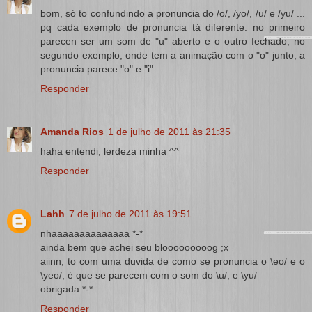
bom, só to confundindo a pronuncia do /o/, /yo/, /u/ e /yu/ ...
pq cada exemplo de pronuncia tá diferente. no primeiro
parecen ser um som de "u" aberto e o outro fechado, no
segundo exemplo, onde tem a animação com o "o" junto, a
pronuncia parece "o" e "i"...
Responder
Amanda Rios
1 de julho de 2011 às 21:35
haha entendi, lerdeza minha ^^
Responder
Lahh
7 de julho de 2011 às 19:51
nhaaaaaaaaaaaaaa *-*
ainda bem que achei seu blooooooooog ;x
aiinn, to com uma duvida de como se pronuncia o \eo/ e o
\yeo/, é que se parecem com o som do \u/, e \yu/
obrigada *-*
Responder