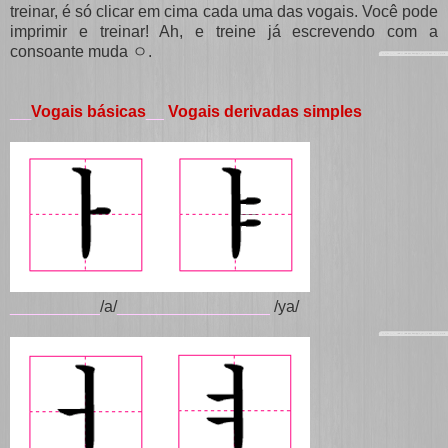
treinar, é só clicar em cima cada uma das vogais. Você pode
imprimir e treinar! Ah, e treine já escrevendo com a
consoante muda ㅇ.
Vogais básicas
__
Vogais derivadas simples
___
__________
/a/
_________________
/ya/