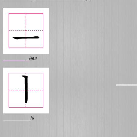
________
_
/eu/
__________
/i/