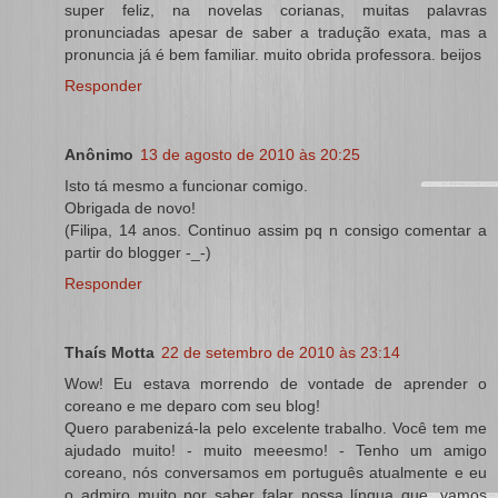
super feliz, na novelas corianas, muitas palavras
pronunciadas apesar de saber a tradução exata, mas a
pronuncia já é bem familiar. muito obrida professora. beijos
Responder
Anônimo
13 de agosto de 2010 às 20:25
Isto tá mesmo a funcionar comigo.
Obrigada de novo!
(Filipa, 14 anos. Continuo assim pq n consigo comentar a
partir do blogger -_-)
Responder
Thaís Motta
22 de setembro de 2010 às 23:14
Wow! Eu estava morrendo de vontade de aprender o
coreano e me deparo com seu blog!
Quero parabenizá-la pelo excelente trabalho. Você tem me
ajudado muito! - muito meeesmo! - Tenho um amigo
coreano, nós conversamos em português atualmente e eu
o admiro muito por saber falar nossa língua que, vamos