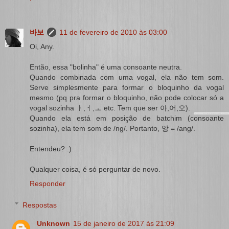
바보
11 de fevereiro de 2010 às 03:00
Oi, Any.
Então, essa "bolinha" é uma consoante neutra.
Quando combinada com uma vogal, ela não tem som.
Serve simplesmente para formar o bloquinho da vogal
mesmo (pq pra formar o bloquinho, não pode colocar só a
vogal sozinha ㅏ,ㅓ,ㅗ etc. Tem que ser 아,어,오).
Quando ela está em posição de batchim (consoante
sozinha), ela tem som de /ng/. Portanto, 앙 = /ang/.
Entendeu? :)
Qualquer coisa, é só perguntar de novo.
Responder
Respostas
Unknown
15 de janeiro de 2017 às 21:09