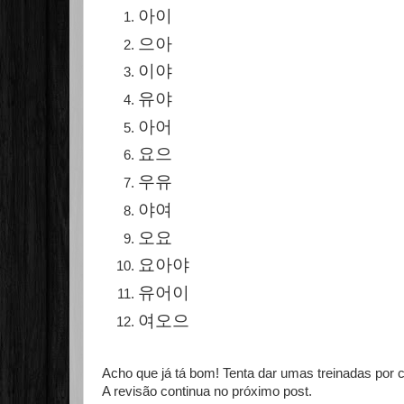
아이
으아
이야
유야
아어
요으
우유
야여
오요
요아야
유
어
이
여오으
Acho que já tá bom! Tenta dar umas treinadas por c
A revisão continua no próximo post.