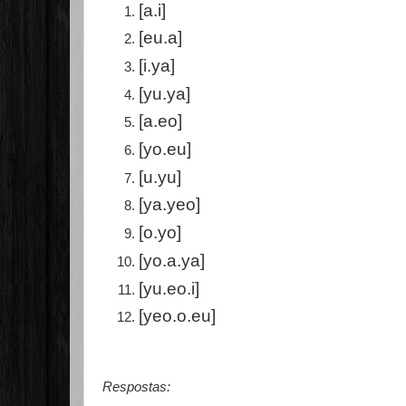
[a.i]
[eu.a]
[i.ya]
[yu.ya]
[a.eo]
[yo.eu]
[u.yu]
[ya.yeo]
[o.yo]
[yo.a.ya]
[yu.eo.i]
[yeo.o.eu]
Respostas: