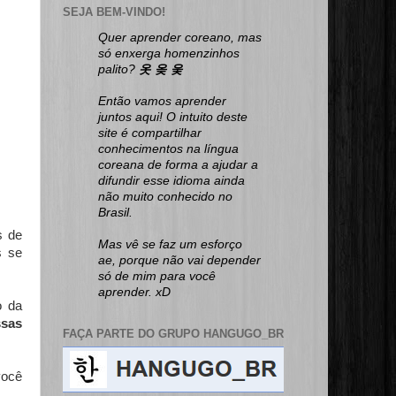
SEJA BEM-VINDO!
Quer aprender coreano, mas
só enxerga homenzinhos
palito?
옷 옺 웆
Então vamos aprender
juntos aqui! O intuito deste
site é compartilhar
conhecimentos na língua
coreana de forma a ajudar a
difundir esse idioma ainda
não muito conhecido no
Brasil.
s de
Mas vê se faz um esforço
s se
ae, porque não vai depender
só de mim para você
aprender. xD
o da
ssas
FAÇA PARTE DO GRUPO HANGUGO_BR
você