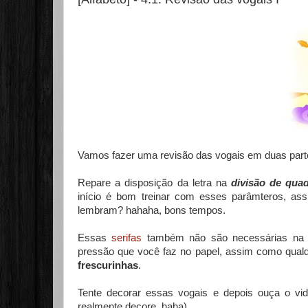
Vamos fazer uma revisão das vogais em duas part
Repare a disposição da letra na
divisão de qua
início é bom treinar com esses parâmteros, ass
lembram? hahaha, bons tempos.
Essas
serifas
também não são necessárias na h
pressão que você faz no papel, assim como qualq
frescurinhas
.
Tente decorar essas vogais e depois ouça o vide
realmente decore, haha).