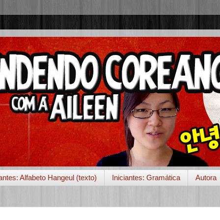
iantes: Alfabeto Hangeul (texto)
Iniciantes: Gramática
Autora