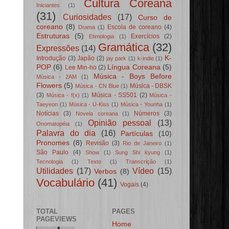
Cultura Coreana
Iniciantes
(1)
(31)
Curiosidades
(17)
Curso de
coreano
(8)
Escola de coreano
(4)
Drama
(1)
Estruturas
(5)
Exercícios
(2)
Etimologia
(1)
Gramática
(32)
Expressões
(14)
K-
Introdução
(3)
Japão
(2)
jay park
(1)
k-indie
(1)
POP
(6)
Língua Coreana
(5)
Lee Min-ho
(2)
Música - Boys Before
Música - 2AM
(1)
Flowers
(5)
Música - DBSK
Música - CN Blue
(1)
(3)
Música - SS501
(2)
Música - f(x)
(1)
Música -
Taeyeon
(1)
Música - U-Kiss
(1)
Música - Younha
(1)
Notícias
(3)
Números
(3)
Novela coreana
(1)
Opinião pessoal
(13)
Onomatopéia
(1)
Palavra do dia
(16)
Partículas
(10)
Pronomes
(8)
Revisão
(3)
Rio de Janeiro
(1)
São Paulo
(4)
Show
(1)
Sung Shi kyung
(1)
Tecnologia
(1)
Texto
(1)
Transcrição
(1)
Utilidades
(17)
Vídeo
(15)
Verbos
(8)
Vocabulário
(41)
Vogais
(4)
TOTAL
PAGES
PAGEVIEWS
Home