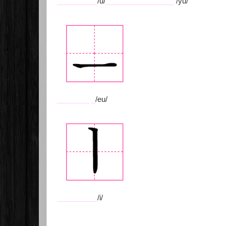
__________
/u/
_________________
/yu/
________
_
/eu/
__________
/i/