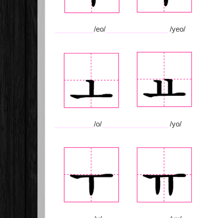
__________
/eo/
________________
/yeo/
__________
/o/
_________________
/yo/