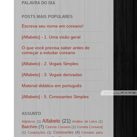
PALAVRA DO DIA
POSTS MAIS POPULARES
Escreva seu nome em coreano!
[Alfabeto] - 1. Uma visão geral
O que você precisa saber antes de
começar a estudar coreano
[Alfabeto] - 2. Vogais Simples
[Alfabeto] - 3. Vogais derivadas
Material didático em português
[Alfabeto] - 5. Consoantes Simples
ASSUNTO
Alfabeto
(21)
Adjetivos
(1)
Análise de Letra
(1)
Batchim
(7)
Cinema Coreano
(1)
Comida Coreana]
Consoantes
(4)
(1)
Conjunções
(1)
Coreano para