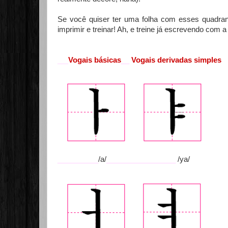
Se você quiser ter uma folha com esses quadran
imprimir e treinar! Ah, e treine já escrevendo com
Vogais básicas
__
Vogais derivadas simples
___
__________
/a/
_________________
/ya/