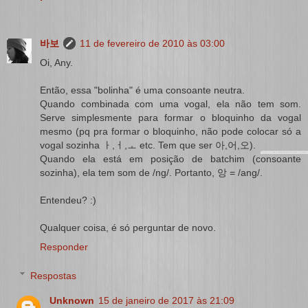
바보
11 de fevereiro de 2010 às 03:00
Oi, Any.
Então, essa "bolinha" é uma consoante neutra.
Quando combinada com uma vogal, ela não tem som.
Serve simplesmente para formar o bloquinho da vogal
mesmo (pq pra formar o bloquinho, não pode colocar só a
vogal sozinha ㅏ,ㅓ,ㅗ etc. Tem que ser 아,어,오).
Quando ela está em posição de batchim (consoante
sozinha), ela tem som de /ng/. Portanto, 앙 = /ang/.
Entendeu? :)
Qualquer coisa, é só perguntar de novo.
Responder
Respostas
Unknown
15 de janeiro de 2017 às 21:09