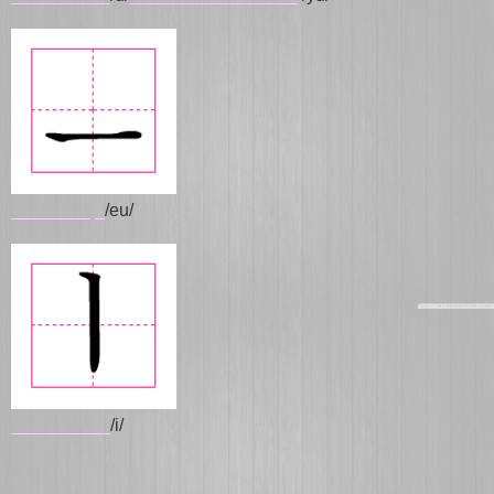
________
_
/eu/
__________
/i/