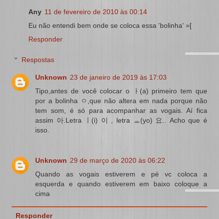
Any
11 de fevereiro de 2010 às 00:14
Eu não entendi bem onde se coloca essa 'bolinha' =[
Responder
Respostas
Unknown
23 de janeiro de 2019 às 17:03
Tipo,antes de você colocar o ㅏ(a) primeiro tem que
por a bolinha ㅇ,que não altera em nada porque não
tem som, é só para acompanhar as vogais. Aí fica
assim 아.Letra ㅣ(i) 이 , letra ㅛ(yo) 요.. Acho que é
isso.
Unknown
29 de março de 2020 às 06:22
Quando as vogais estiverem e pé vc coloca a
esquerda e quando estiverem em baixo coloque a
cima
Responder