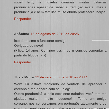
super feliz, na novelas corianas, muitas palavras
pronunciadas apesar de saber a tradução exata, mas a
pronuncia já é bem familiar. muito obrida professora. beijos
Responder
Anônimo
13 de agosto de 2010 às 20:25
Isto tá mesmo a funcionar comigo.
Obrigada de novo!
(Filipa, 14 anos. Continuo assim pq n consigo comentar a
partir do blogger -_-)
Responder
Thaís Motta
22 de setembro de 2010 às 23:14
Wow! Eu estava morrendo de vontade de aprender o
coreano e me deparo com seu blog!
Quero parabenizá-la pelo excelente trabalho. Você tem me
ajudado muito! - muito meeesmo! - Tenho um amigo
coreano, nós conversamos em português atualmente e eu
o admiro muito por saber falar nossa língua que, vamos