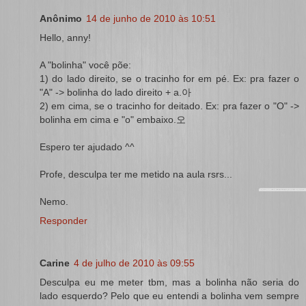
Anônimo
14 de junho de 2010 às 10:51
Hello, anny!
A "bolinha" você põe:
1) do lado direito, se o tracinho for em pé. Ex: pra fazer o
"A" -> bolinha do lado direito + a.아
2) em cima, se o tracinho for deitado. Ex: pra fazer o "O" ->
bolinha em cima e "o" embaixo.오
Espero ter ajudado ^^
Profe, desculpa ter me metido na aula rsrs...
Nemo.
Responder
Carine
4 de julho de 2010 às 09:55
Desculpa eu me meter tbm, mas a bolinha não seria do
lado esquerdo? Pelo que eu entendi a bolinha vem sempre