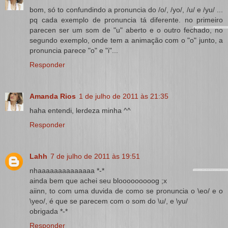
bom, só to confundindo a pronuncia do /o/, /yo/, /u/ e /yu/ ...
pq cada exemplo de pronuncia tá diferente. no primeiro
parecen ser um som de "u" aberto e o outro fechado, no
segundo exemplo, onde tem a animação com o "o" junto, a
pronuncia parece "o" e "i"...
Responder
Amanda Rios
1 de julho de 2011 às 21:35
haha entendi, lerdeza minha ^^
Responder
Lahh
7 de julho de 2011 às 19:51
nhaaaaaaaaaaaaaa *-*
ainda bem que achei seu blooooooooog ;x
aiinn, to com uma duvida de como se pronuncia o \eo/ e o
\yeo/, é que se parecem com o som do \u/, e \yu/
obrigada *-*
Responder