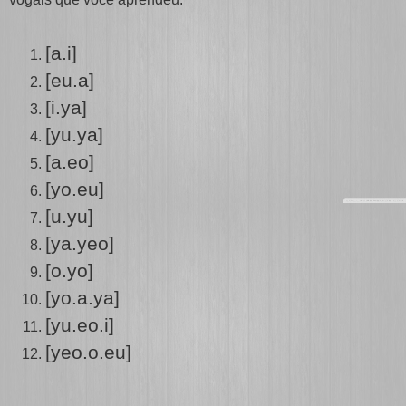
[a.i]
[eu.a]
[i.ya]
[yu.ya]
[a.eo]
[yo.eu]
[u.yu]
[ya.yeo]
[o.yo]
[yo.a.ya]
[yu.eo.i]
[yeo.o.eu]