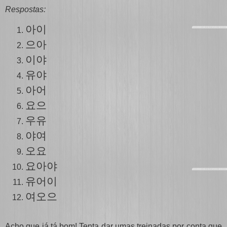
Respostas:
아이
으아
이야
유야
아어
요으
우유
야여
오요
요아야
유
어
이
여오으
Acho que já tá bom! Tenta dar umas treinadas por conta que