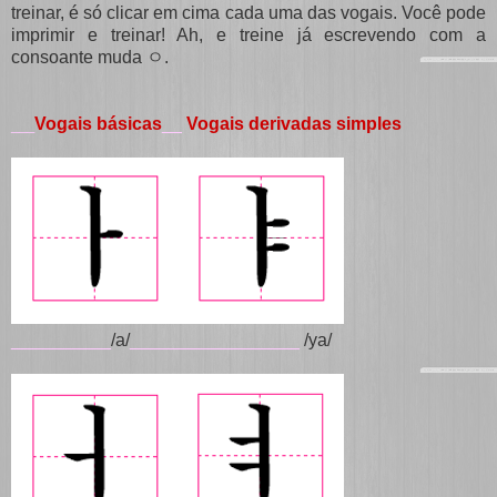
treinar, é só clicar em cima cada uma das vogais. Você pode
imprimir e treinar! Ah, e treine já escrevendo com a
consoante muda ㅇ.
Vogais básicas
__
Vogais derivadas simples
___
__________
/a/
_________________
/ya/