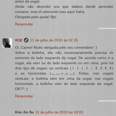
antes da vogal.
Ainda não descobri pra que diabos decidi aprender
coreano, mas tô adorando isso aqui! haha
Obrigada pela ajuda! Bjs!
Responder
바보
11 de julho de 2010 às 02:25
Oi, Carine! Muito obrigada pelo seu comentário! :)
Sobre a bolinha, ela não necessariamente precisa vir
somente do lado esquerdo da vogal. De acordo como é a
vogal, ela vem ou do lado esquerdo ou em cima, pois há
dois tipo de vogais: as verticais (ㅏ,ㅑ,ㅓ,ㅕ,ㅣ,ㅐ,ㅔ,ㅒ,ㅖ)
e as horizontais (ㅗ,ㅛ,ㅜ,ㅠ,ㅡ). Entao, nas vogais
verticais, a bolinha vem em cima da vogal; nas vogais
horizontais, a bolinha vem do lado esquerdo da vogal.
OK?? :)
Responder
Kim Jin Su
11 de julho de 2010 às 10:03