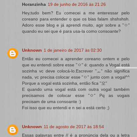
Horanzinha
19 de junho de 2016 às 21:26
Hey,tudo bem? Eu comecei a me enteressar pelo
coreano para entender o que os bias falam shshshsh.
Adoro esse blog e já aprendi muito, agir sobre a "ㅇ"
quando eu sei que é para usa-la como consoante?
Unknown
1 de janeiro de 2017 às 02:30
Então eu comecei a aprender coreano ontem e pelo
que eu entendi sobre esse "ㅇ" é: quando a Vogal está
sozinha vc deve colocá-lo.Escrever "ㅗ" não significa
nada, vc precisa colocar esse "ㅇ" junto com a vogal^^
Porque a vogal está sozinha, então fica "오"
E quando uma vogal está com outra vogal também
precisamos de colocar esse "ㅇ" Pq as vogais
precisam de uma consoante :)
Foi isso que eu entendi e n sei a está certo ;)
Unknown
11 de agosto de 2017 às 18:54
Essas palavras entre // é a pronúncia dela ou a letra