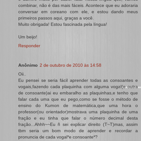
combinar, não é das mais fáceis. Acontece que eu adoraria
conversar em coreano com ele, e estou dando meus
primeiros passos aqui, graças a você.
Muito obrigada! Estou fascinada pela língua!
Um beijo!
Responder
Anônimo
2 de outubro de 2010 às 14:58
Oii..
Eu pensei se seria fácil aprender todas as consoantes e
vogais,fazendo cada plaquinha com alguma vogal(e outra
de consoante)ai eu embaralho as plaquinhas,e tenho que
falar cada uma que eu pego,como se fosse o método de
ensino do Kumon de matemática,que uma hora o
professor(ou orientador)mostrava uma plaquinha de uma
fração e eu tinha que falar o número decimal desta
fração...Ahhh~~Eu ñ sei explicar direito (T~T)mas, assim
tbm seria um bom modo de aprender e recordar a
pronuncia de cada vogal*e consoante*?