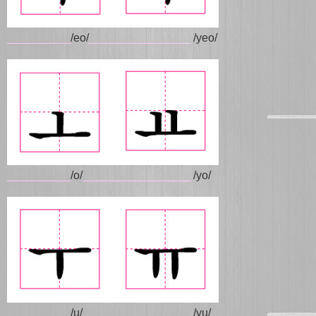
__________
/eo/
________________
/yeo/
__________
/o/
_________________
/yo/
__________
/u/
_________________
/yu/