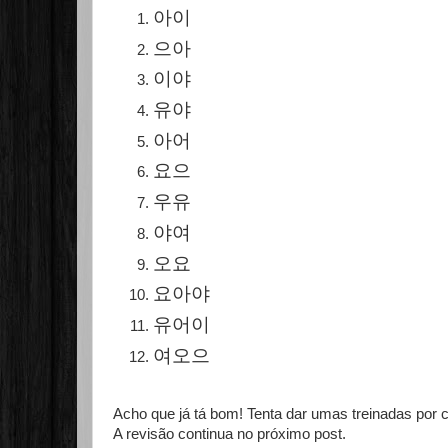
아이
으아
이야
유야
아어
요으
우유
야여
오요
요아야
유
어
이
여오으
Acho que já tá bom! Tenta dar umas treinadas por c
A revisão continua no próximo post.