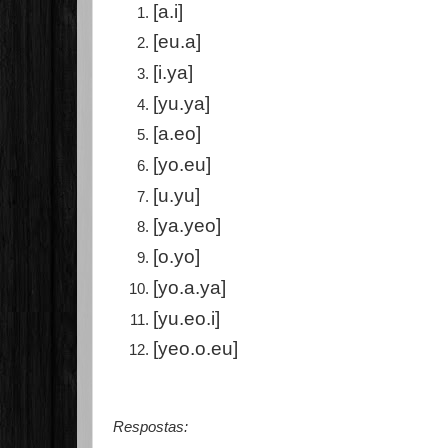
[a.i]
[eu.a]
[i.ya]
[yu.ya]
[a.eo]
[yo.eu]
[u.yu]
[ya.yeo]
[o.yo]
[yo.a.ya]
[yu.eo.i]
[yeo.o.eu]
Respostas: