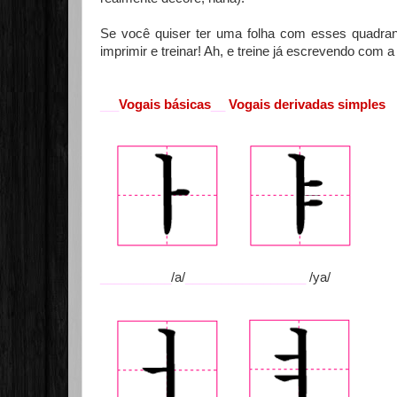
Se você quiser ter uma folha com esses quadran
imprimir e treinar! Ah, e treine já escrevendo com
Vogais básicas
__
Vogais derivadas simples
___
__________
/a/
_________________
/ya/