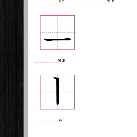
__________
/u/
_________________
/yu/
________
_
/eu/
__________
/i/