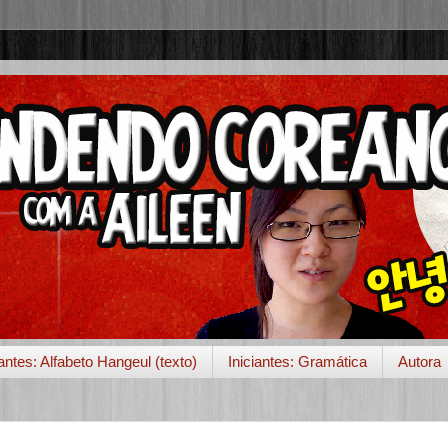
iantes: Alfabeto Hangeul (texto)
Iniciantes: Gramática
Autora