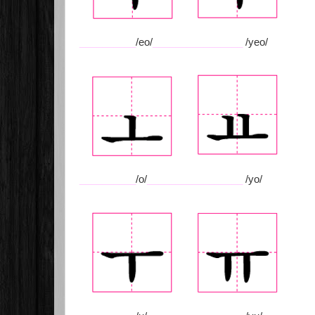
__________
/eo/
________________
/yeo/
__________
/o/
_________________
/yo/