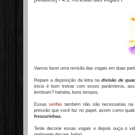
Vamos fazer uma revisão das vogais em duas part
Repare a disposição da letra na
divisão de qua
início é bom treinar com esses parâmteros, ass
lembram? hahaha, bons tempos.
Essas
serifas
também não são necessárias na h
pressão que você faz no papel, assim como qualq
frescurinhas
.
Tente decorar essas vogais e depois ouça o vide
realmente decore, haha).