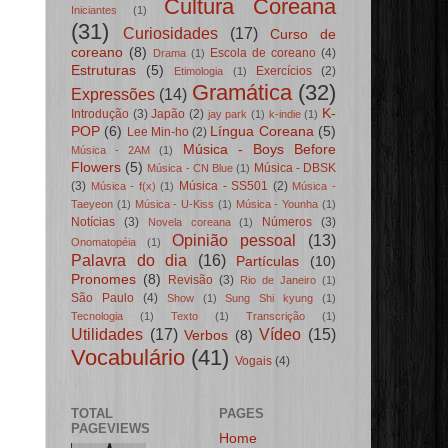
Cultura Coreana
Iniciantes
(1)
(31)
Curiosidades
(17)
Curso de
coreano
(8)
Escola de coreano
(4)
Drama
(1)
Estruturas
(5)
Exercícios
(2)
Etimologia
(1)
Gramática
(32)
Expressões
(14)
K-
Introdução
(3)
Japão
(2)
jay park
(1)
k-indie
(1)
POP
(6)
Língua Coreana
(5)
Lee Min-ho
(2)
Música - Boys Before
Música - 2AM
(1)
Flowers
(5)
Música - DBSK
Música - CN Blue
(1)
(3)
Música - SS501
(2)
Música - f(x)
(1)
Música -
Taeyeon
(1)
Música - U-Kiss
(1)
Música - Younha
(1)
Notícias
(3)
Números
(3)
Novela coreana
(1)
Opinião pessoal
(13)
Onomatopéia
(1)
Palavra do dia
(16)
Partículas
(10)
Pronomes
(8)
Revisão
(3)
Rio de Janeiro
(1)
São Paulo
(4)
Show
(1)
Sung Shi kyung
(1)
Tecnologia
(1)
Texto
(1)
Transcrição
(1)
Utilidades
(17)
Vídeo
(15)
Verbos
(8)
Vocabulário
(41)
Vogais
(4)
TOTAL
PAGES
PAGEVIEWS
Home