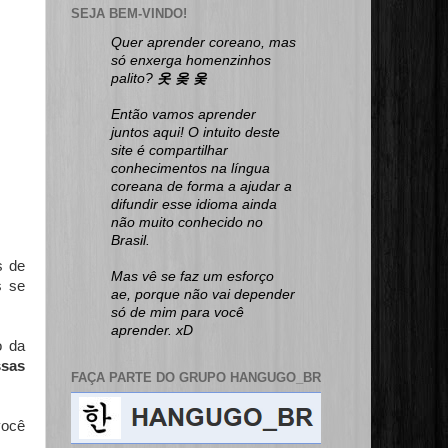
SEJA BEM-VINDO!
Quer aprender coreano, mas
só enxerga homenzinhos
palito?
옷 옺 웆
Então vamos aprender
juntos aqui! O intuito deste
site é compartilhar
conhecimentos na língua
coreana de forma a ajudar a
difundir esse idioma ainda
não muito conhecido no
Brasil.
s de
Mas vê se faz um esforço
s se
ae, porque não vai depender
só de mim para você
aprender. xD
o da
ssas
FAÇA PARTE DO GRUPO HANGUGO_BR
você