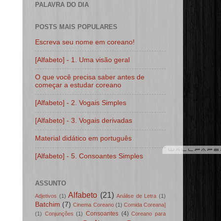
PALAVRA DO DIA
POSTS MAIS POPULARES
Escreva seu nome em coreano!
[Alfabeto] - 1. Uma visão geral
O que você precisa saber antes de
começar a estudar coreano
[Alfabeto] - 2. Vogais Simples
[Alfabeto] - 3. Vogais derivadas
Material didático em português
[Alfabeto] - 5. Consoantes Simples
ASSUNTO
Alfabeto
(21)
Adjetivos
(1)
Análise de Letra
(1)
Batchim
(7)
Cinema Coreano
(1)
Comida Coreana]
Consoantes
(4)
(1)
Conjunções
(1)
Coreano para