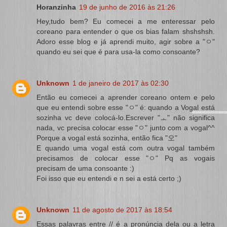
Horanzinha
19 de junho de 2016 às 21:26
Hey,tudo bem? Eu comecei a me enteressar pelo
coreano para entender o que os bias falam shshshsh.
Adoro esse blog e já aprendi muito, agir sobre a "ㅇ"
quando eu sei que é para usa-la como consoante?
Unknown
1 de janeiro de 2017 às 02:30
Então eu comecei a aprender coreano ontem e pelo
que eu entendi sobre esse "ㅇ" é: quando a Vogal está
sozinha vc deve colocá-lo.Escrever "ㅗ" não significa
nada, vc precisa colocar esse "ㅇ" junto com a vogal^^
Porque a vogal está sozinha, então fica "오"
E quando uma vogal está com outra vogal também
precisamos de colocar esse "ㅇ" Pq as vogais
precisam de uma consoante :)
Foi isso que eu entendi e n sei a está certo ;)
Unknown
11 de agosto de 2017 às 18:54
Essas palavras entre // é a pronúncia dela ou a letra