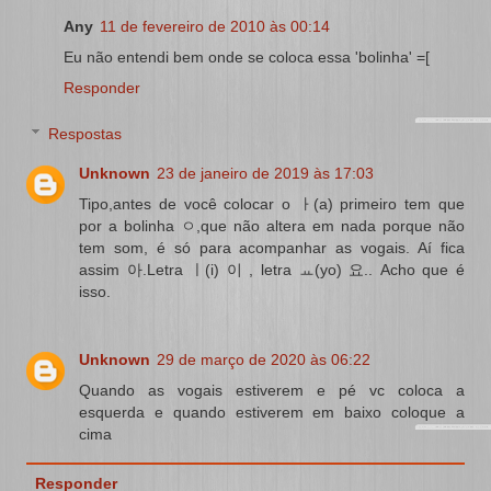
Any
11 de fevereiro de 2010 às 00:14
Eu não entendi bem onde se coloca essa 'bolinha' =[
Responder
Respostas
Unknown
23 de janeiro de 2019 às 17:03
Tipo,antes de você colocar o ㅏ(a) primeiro tem que
por a bolinha ㅇ,que não altera em nada porque não
tem som, é só para acompanhar as vogais. Aí fica
assim 아.Letra ㅣ(i) 이 , letra ㅛ(yo) 요.. Acho que é
isso.
Unknown
29 de março de 2020 às 06:22
Quando as vogais estiverem e pé vc coloca a
esquerda e quando estiverem em baixo coloque a
cima
Responder