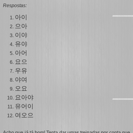
Respostas:
아이
으아
이야
유야
아어
요으
우유
야여
오요
요아야
유
어
이
여오으
Acho que já tá bom! Tenta dar umas treinadas por conta que