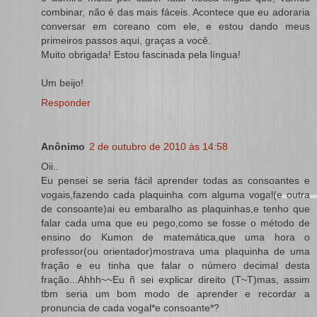
combinar, não é das mais fáceis. Acontece que eu adoraria
conversar em coreano com ele, e estou dando meus
primeiros passos aqui, graças a você.
Muito obrigada! Estou fascinada pela língua!
Um beijo!
Responder
Anônimo
2 de outubro de 2010 às 14:58
Oii..
Eu pensei se seria fácil aprender todas as consoantes e
vogais,fazendo cada plaquinha com alguma vogal(e outra
de consoante)ai eu embaralho as plaquinhas,e tenho que
falar cada uma que eu pego,como se fosse o método de
ensino do Kumon de matemática,que uma hora o
professor(ou orientador)mostrava uma plaquinha de uma
fração e eu tinha que falar o número decimal desta
fração...Ahhh~~Eu ñ sei explicar direito (T~T)mas, assim
tbm seria um bom modo de aprender e recordar a
pronuncia de cada vogal*e consoante*?