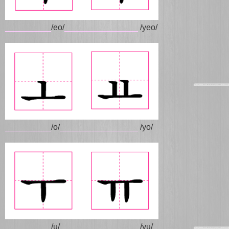
__________
/eo/
________________
/yeo/
__________
/o/
_________________
/yo/
__________
/u/
_________________
/yu/