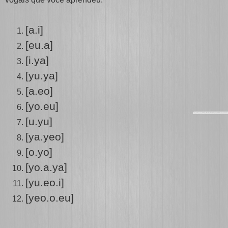
[a.i]
[eu.a]
[i.ya]
[yu.ya]
[a.eo]
[yo.eu]
[u.yu]
[ya.yeo]
[o.yo]
[yo.a.ya]
[yu.eo.i]
[yeo.o.eu]