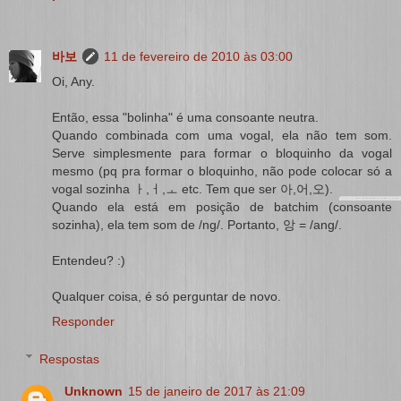
바보
11 de fevereiro de 2010 às 03:00
Oi, Any.
Então, essa "bolinha" é uma consoante neutra.
Quando combinada com uma vogal, ela não tem som.
Serve simplesmente para formar o bloquinho da vogal
mesmo (pq pra formar o bloquinho, não pode colocar só a
vogal sozinha ㅏ,ㅓ,ㅗ etc. Tem que ser 아,어,오).
Quando ela está em posição de batchim (consoante
sozinha), ela tem som de /ng/. Portanto, 앙 = /ang/.
Entendeu? :)
Qualquer coisa, é só perguntar de novo.
Responder
Respostas
Unknown
15 de janeiro de 2017 às 21:09