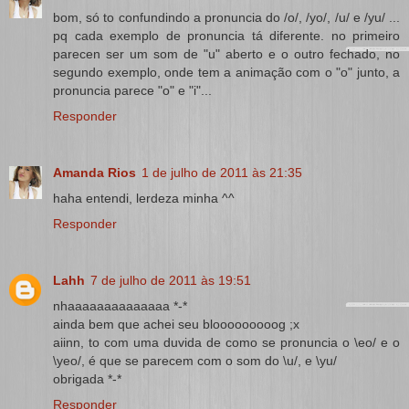
bom, só to confundindo a pronuncia do /o/, /yo/, /u/ e /yu/ ...
pq cada exemplo de pronuncia tá diferente. no primeiro
parecen ser um som de "u" aberto e o outro fechado, no
segundo exemplo, onde tem a animação com o "o" junto, a
pronuncia parece "o" e "i"...
Responder
Amanda Rios
1 de julho de 2011 às 21:35
haha entendi, lerdeza minha ^^
Responder
Lahh
7 de julho de 2011 às 19:51
nhaaaaaaaaaaaaaa *-*
ainda bem que achei seu blooooooooog ;x
aiinn, to com uma duvida de como se pronuncia o \eo/ e o
\yeo/, é que se parecem com o som do \u/, e \yu/
obrigada *-*
Responder