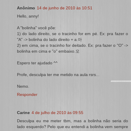
Anônimo
14 de junho de 2010 às 10:51
Hello, anny!
A "bolinha" você põe:
1) do lado direito, se o tracinho for em pé. Ex: pra fazer o
"A" -> bolinha do lado direito + a.아
2) em cima, se o tracinho for deitado. Ex: pra fazer o "O" ->
bolinha em cima e "o" embaixo.오
Espero ter ajudado ^^
Profe, desculpa ter me metido na aula rsrs...
Nemo.
Responder
Carine
4 de julho de 2010 às 09:55
Desculpa eu me meter tbm, mas a bolinha não seria do
lado esquerdo? Pelo que eu entendi a bolinha vem sempre