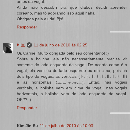
antes da vogal.
Ainda não descobri pra que diabos decidi aprender
coreano, mas tô adorando isso aqui! haha
Obrigada pela ajuda! Bjs!
Responder
바보
11 de julho de 2010 às 02:25
Oi, Carine! Muito obrigada pelo seu comentário! :)
Sobre a bolinha, ela não necessariamente precisa vir
somente do lado esquerdo da vogal. De acordo como é a
vogal, ela vem ou do lado esquerdo ou em cima, pois há
dois tipo de vogais: as verticais (ㅏ,ㅑ,ㅓ,ㅕ,ㅣ,ㅐ,ㅔ,ㅒ,ㅖ)
e as horizontais (ㅗ,ㅛ,ㅜ,ㅠ,ㅡ). Entao, nas vogais
verticais, a bolinha vem em cima da vogal; nas vogais
horizontais, a bolinha vem do lado esquerdo da vogal.
OK?? :)
Responder
Kim Jin Su
11 de julho de 2010 às 10:03