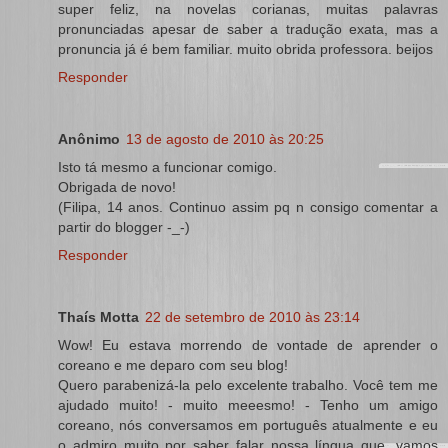
super feliz, na novelas corianas, muitas palavras
pronunciadas apesar de saber a tradução exata, mas a
pronuncia já é bem familiar. muito obrida professora. beijos
Responder
Anônimo
13 de agosto de 2010 às 20:25
Isto tá mesmo a funcionar comigo.
Obrigada de novo!
(Filipa, 14 anos. Continuo assim pq n consigo comentar a
partir do blogger -_-)
Responder
Thaís Motta
22 de setembro de 2010 às 23:14
Wow! Eu estava morrendo de vontade de aprender o
coreano e me deparo com seu blog!
Quero parabenizá-la pelo excelente trabalho. Você tem me
ajudado muito! - muito meeesmo! - Tenho um amigo
coreano, nós conversamos em português atualmente e eu
o admiro muito por saber falar nossa língua que, vamos