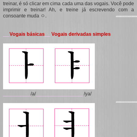
treinar, é só clicar em cima cada uma das vogais. Você pode
imprimir e treinar! Ah, e treine já escrevendo com a
consoante muda ㅇ.
Vogais básicas
__
Vogais derivadas simples
___
__________
/a/
_________________
/ya/