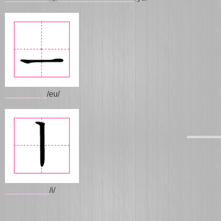
________
_
/eu/
__________
/i/